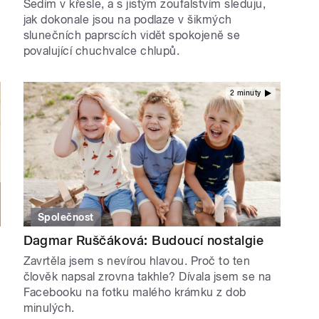
Sedím v křesle, a s jistým zoufalstvím sleduju,
l
jak dokonale jsou na podlaze v šikmých
slunečních paprscích vidět spokojeně se
povalující chuchvalce chlupů.
2 minuty
Společnost
Dagmar Ruščáková: Budoucí nostalgie
Zavrtěla jsem s nevírou hlavou. Proč to ten
člověk napsal zrovna takhle? Dívala jsem se na
Facebooku na fotku malého krámku z dob
minulých.