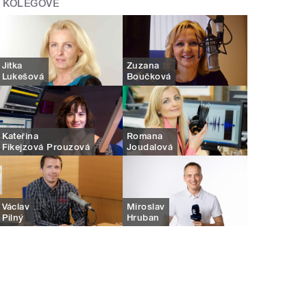
KOLEGOVÉ
Jitka
Zuzana
Lukešová
Boučková
Kateřina
Romana
Fikejzová Prouzová
Joudalová
Václav
Miroslav
Pilný
Hruban