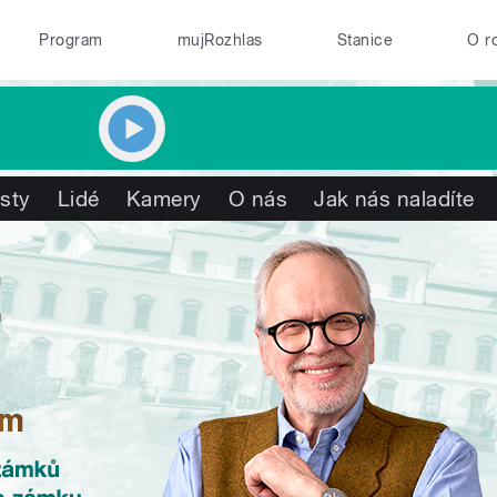
Program
mujRozhlas
Stanice
O r
isty
Lidé
Kamery
O nás
Jak nás naladíte