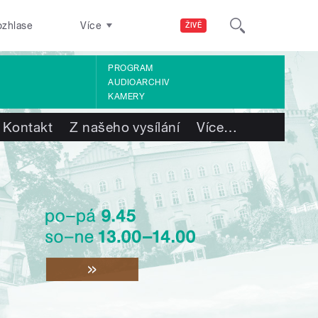
ozhlase
Více
ŽIVĚ
PROGRAM
AUDIOARCHIV
KAMERY
Kontakt
Z našeho vysílání
Více
…