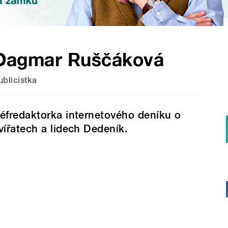
Dagmar Ruščáková
ublicistka
éfredaktorka internetového deníku o
vířatech a lidech Dedeník.