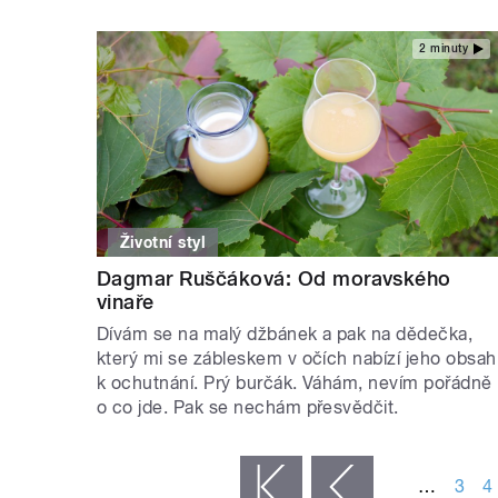
2 minuty
Životní styl
Dagmar Ruščáková: Od moravského
vinaře
Dívám se na malý džbánek a pak na dědečka,
který mi se zábleskem v očích nabízí jeho obsah
k ochutnání. Prý burčák. Váhám, nevím pořádně
o co jde. Pak se nechám přesvědčit.
STRÁNKY
…
3
4
« první
‹ předchozí