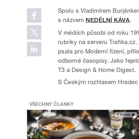
Spolu s Vladimírem Burjánkem 
s názvem
NEDĚLNÍ KÁVA
.
V médiích působí od roku 19
rubriky na serveru Trafika.cz
psala pro Moderní řízení, pří
odborné časopisy. Jako fejet
T3 a Design & Home Digest.
S Českým rozhlasem Hradec K
VŠECHNY ČLÁNKY
2 minuty