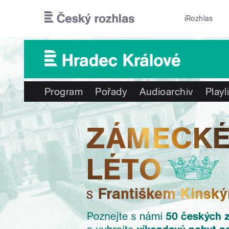
Přejít k hlavnímu obsahu
iRozhlas
Program
Pořady
Audioarchiv
Playl