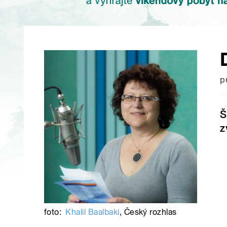
p
Š
z
foto:
Khalil Baalbaki
,
Český rozhlas