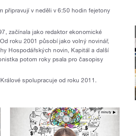
připravují v neděli v 6:50 hodin fejetony
97, začínala jako redaktor ekonomické
. Od roku 2001 působí jako volný novinář,
lohy Hospodářských novin, Kapitál a další
onistka potom roky psala pro časopisy
rálové spolupracuje od roku 2011.
2 minuty