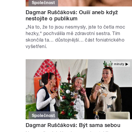
Společnost
Dagmar Ruščáková: Ouííí aneb když
nestojíte o publikum
„Na to, že to jsou nesmysly, jste to četla moc
hezky,“ pochválila mě zdravotní sestra. Tím
skončila ta… důstojnější… část foniatrického
vyšetření.
2 minuty
Společnost
Dagmar Ruščáková: Být sama sebou