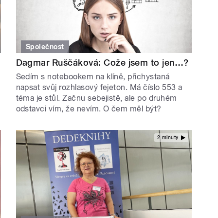
Společnost
Dagmar Ruščáková: Cože jsem to jen…?
Sedím s notebookem na klíně, přichystaná
napsat svůj rozhlasový fejeton. Má číslo 553 a
téma je stůl. Začnu sebejistě, ale po druhém
odstavci vím, že nevím. O čem měl být?
2 minuty