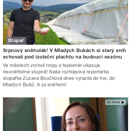
Stopař
Srpnový sněhulák! V Mladých Bukách si starý sníh
schovali pod izolační plachtu na budoucí sezónu
Ve městech vrcholí tropy a teploměr ukazuje
neuvěřitelné stupně! Naše rozhlasová reportérka
stopařka Zuzana Boučková dnes vyrazila do hor, do
Mladých Buků. A za sněhem!
23 minut