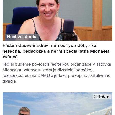
Host ve studiu
Hlídám duševní zdraví nemocných dětí, říká
herečka, pedagožka a herní specialistka Michaela
Váňová
Teď si budeme povídat s ředitelkou organizace Vlaštovka
Michaelou Váňovou, která je divadelní herečkou,
režisérkou, učí na DAMU a je také průkopnicí paliativního
divadla.
3 minuty