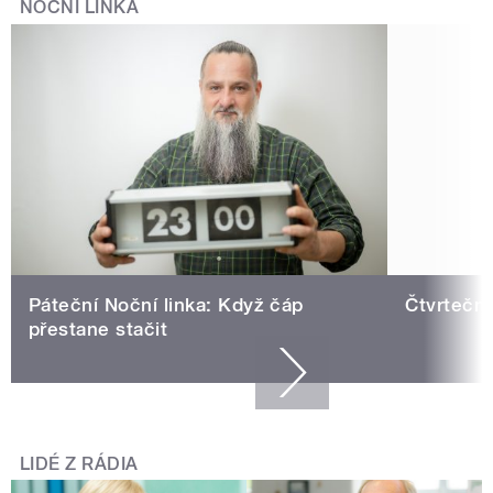
NOČNÍ LINKA
Páteční Noční linka: Když čáp
Čtvrteční
přestane stačit
LIDÉ Z RÁDIA