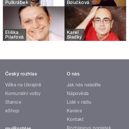
Pulkrábek
Boučková
Eliška
Karel
Pilařová
Sladký
Český rozhlas
O nás
Válka na Ukrajině
Jak nás naladíte
Komunální volby
Nápověda
Stanice
Lidé v rádiu
eShop
Kariéra
Kontakt
Rozhlasový poplatek
mujRozhlas