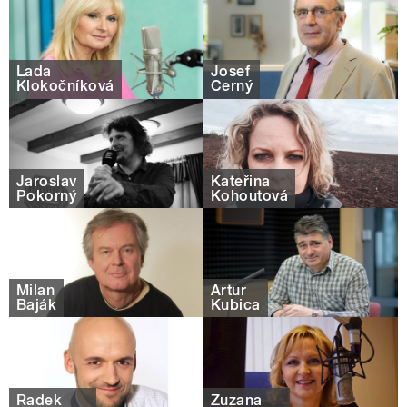
Lada
Josef
Klokočníková
Černý
Jaroslav
Kateřina
Pokorný
Kohoutová
Milan
Artur
Baják
Kubica
Radek
Zuzana