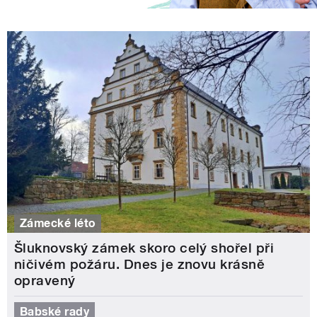
Zámecké léto
Šluknovský zámek skoro celý shořel při
ničivém požáru. Dnes je znovu krásně
opravený
Babské rady