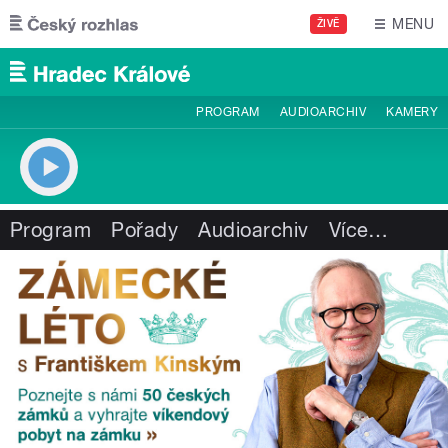
Přejít k hlavnímu obsahu
MENU
ŽIVĚ
PROGRAM
AUDIOARCHIV
KAMERY
Program
Pořady
Audioarchiv
Více
…