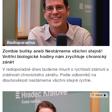
Radioporadna
Zombie buňky aneb Nestárneme všichni stejně!
Vnitřní biologické hodiny nám zrychluje chronický
zánět
V radioporadně dnes budeme mluvit o rychlosti stárnutí a
zrádnosti chronického zánětu. Podle odborníků na
dlouhověkost nestárneme všichni stejně rychle.
11 minut