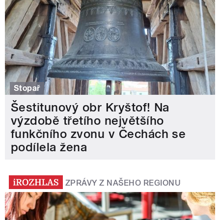
Stopař
Šestitunový obr Kryštof! Na
výzdobě třetího největšího
funkčního zvonu v Čechách se
podílela žena
ZPRÁVY Z NAŠEHO REGIONU