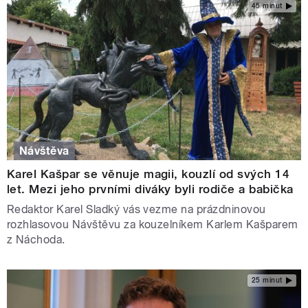
45 minut
Návštěva
Karel Kašpar se věnuje magii, kouzlí od svých 14
let. Mezi jeho prvními diváky byli rodiče a babička
Redaktor Karel Sladký vás vezme na prázdninovou
rozhlasovou Návštěvu za kouzelníkem Karlem Kašparem
z Náchoda.
25 minut