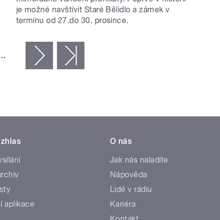
je možné navštívit Staré Bělidlo a zámek v
termínu od 27.do 30. prosince.
…
následující ›
poslední »
zhlas
O nás
ysílání
Jak nás naladíte
rchiv
Nápověda
sty
Lidé v rádiu
í aplikace
Kariéra
Kontakt