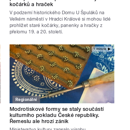
kočárků a hraček
V podzemí historického Domu U Špuláků na
Velkém náměstí v Hradci Králové si mohou lidé
prohlížet staré kočárky, panenky a hračky z
přelomu 19. a 20. století.
1 minuta
Regionální
Modrotiskové formy se staly součástí
kulturního pokladu České republiky.
Řemeslu ale hrozí zánik
Ministerstvo kultury zapsalo výrobu