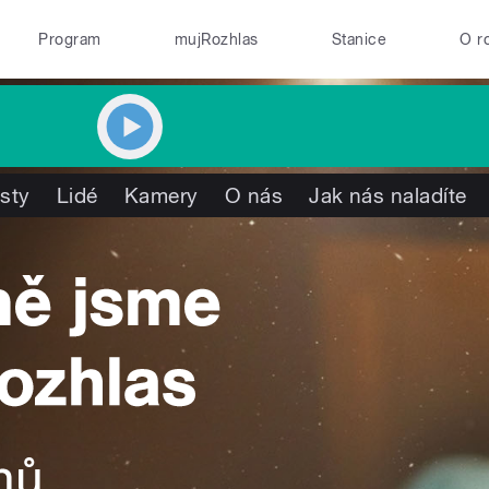
Program
mujRozhlas
Stanice
O r
isty
Lidé
Kamery
O nás
Jak nás naladíte