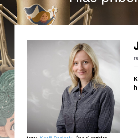
r
K
h