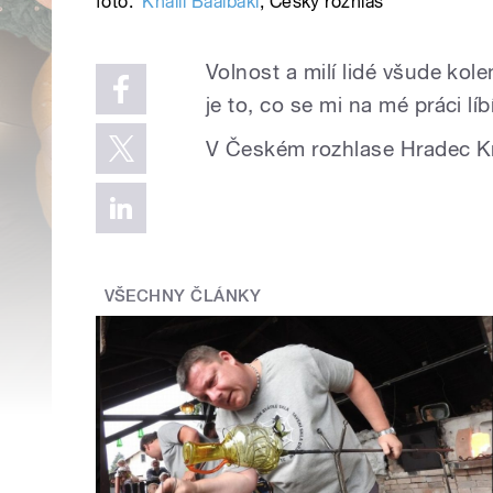
foto:
Khalil Baalbaki
,
Český rozhlas
Volnost a milí lidé všude kol
je to, co se mi na mé práci líbí
V Českém rozhlase Hradec Kr
VŠECHNY ČLÁNKY