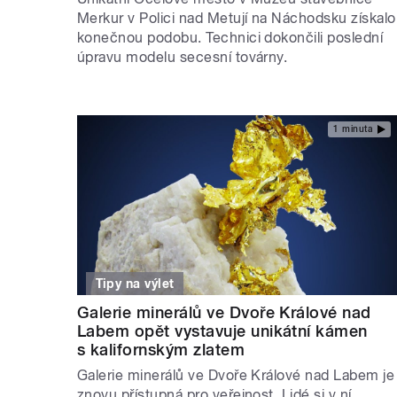
Merkur v Polici nad Metují na Náchodsku získalo
konečnou podobu. Technici dokončili poslední
úpravu modelu secesní továrny.
1 minuta
Tipy na výlet
Galerie minerálů ve Dvoře Králové nad
Labem opět vystavuje unikátní kámen
s kalifornským zlatem
Galerie minerálů ve Dvoře Králové nad Labem je
znovu přístupná pro veřejnost. Lidé si v ní