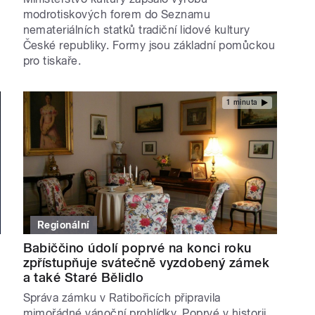
modrotiskových forem do Seznamu
nemateriálních statků tradiční lidové kultury
České republiky. Formy jsou základní pomůckou
pro tiskaře.
1 minuta
Regionální
Babiččino údolí poprvé na konci roku
zpřístupňuje svátečně vyzdobený zámek
a také Staré Bělidlo
Správa zámku v Ratibořicích připravila
mimořádné vánoční prohlídky. Poprvé v historii