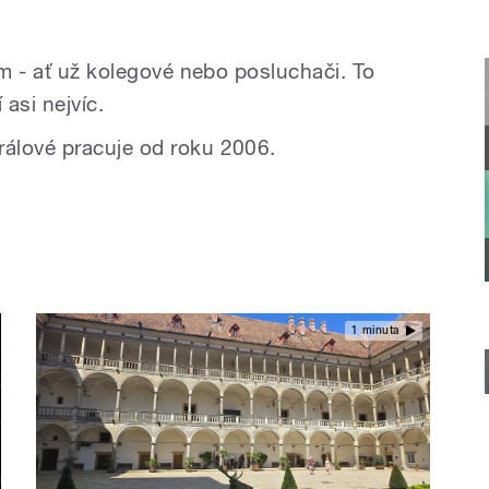
em - ať už kolegové nebo posluchači. To
 asi nejvíc.
álové pracuje od roku 2006.
1 minuta