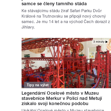
samce se členy tamního stáda
Ke stávajícímu stádu žiraf Safari Parku Dvůr
Králové na Trutnovsku se připojil nový chovný
samec. Je mu 14 let a na východ Čech dorazil z
Jihlavy.
3 minuty
Tipy na výlet
Legendární Ocelové město v Muzeu
stavebnice Merkur v Polici nad Metují
získalo svoji konečnou podobu
Unikátní Ocelové město v Muzeu stavebnice