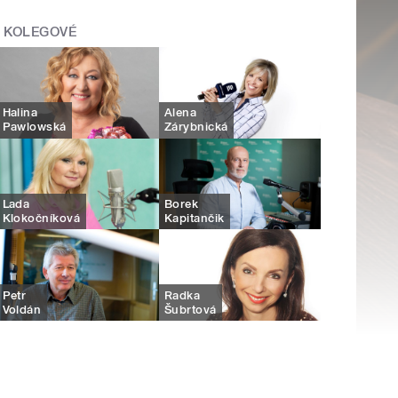
KOLEGOVÉ
Halina
Alena
Pawlowská
Zárybnická
Lada
Borek
Klokočníková
Kapitančik
Petr
Radka
Voldán
Šubrtová