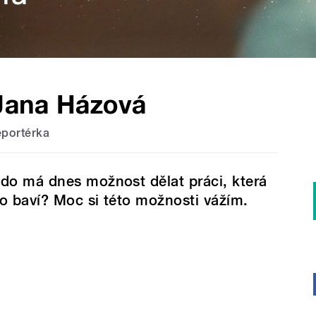
Jana Házová
eportérka
do má dnes možnost dělat práci, která
o baví? Moc si této možnosti vážím.