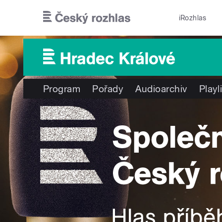
Přejít k hlavnímu obsahu
iRozhlas
Program
Pořady
Audioarchiv
Playl