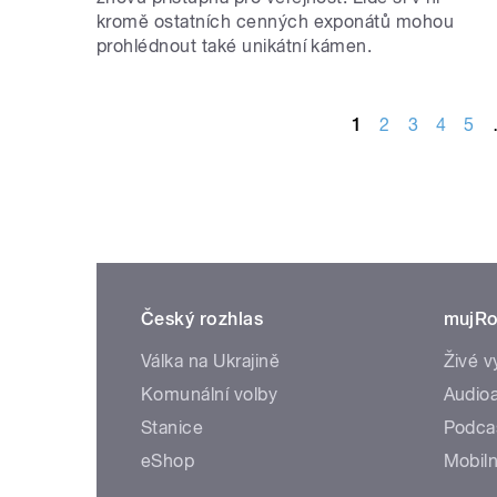
kromě ostatních cenných exponátů mohou
prohlédnout také unikátní kámen.
STRÁNKY
1
2
3
4
5
Český rozhlas
mujRo
Válka na Ukrajině
Živé v
Komunální volby
Audioa
Stanice
Podca
eShop
Mobiln