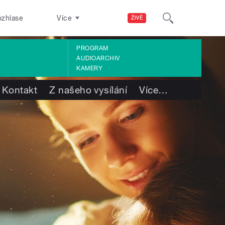
ozhlase
Více
ŽIVĚ
PROGRAM
AUDIOARCHIV
KAMERY
Kontakt
Z našeho vysílání
Více
…