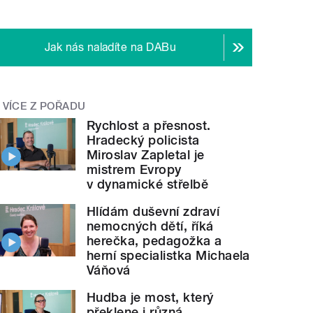
Jak nás naladíte na DABu
VÍCE Z POŘADU
Rychlost a přesnost.
Hradecký policista
Miroslav Zapletal je
mistrem Evropy
v dynamické střelbě
Hlídám duševní zdraví
nemocných dětí, říká
herečka, pedagožka a
herní specialistka Michaela
Váňová
Hudba je most, který
překlene i různá