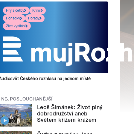
Hry a četby
Krimi
Pohádky
Pořady
Živé vysílání
Audiosvět Českého rozhlasu na jednom místě
NEJPOSLOUCHANĚJŠÍ
Leoš Šimánek: Život plný
dobrodružství aneb
Světem křížem krážem