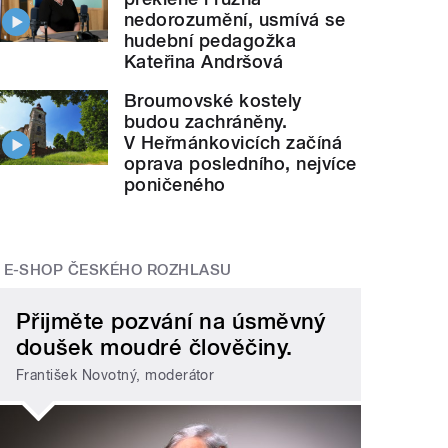
nedorozumění, usmívá se
hudební pedagožka
Kateřina Andršová
Broumovské kostely
budou zachráněny.
V Heřmánkovicích začíná
oprava posledního, nejvíce
poničeného
E-SHOP ČESKÉHO ROZHLASU
Přijměte pozvání na úsměvný
doušek moudré člověčiny.
František Novotný, moderátor