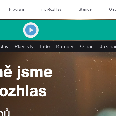
Program
mujRozhlas
Stanice
O r
chiv
Playlisty
Lidé
Kamery
O nás
Jak ná