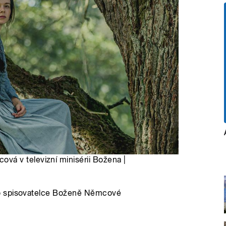
á v televizní minisérii Božena |
 o spisovatelce Boženě Němcové