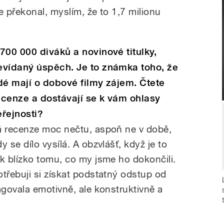
e překonal, myslím, že to 1,7 milionu
 700 000 diváků a novinové titulky,
evídaný úspěch. Je to známka toho, že
idé mají o dobové filmy zájem. Čtete
ecenze a dostávají se k vám ohlasy
eřejnosti?
á recenze moc nečtu, aspoň ne v době,
y se dílo vysílá. A obzvlášť, když je to
ak blízko tomu, co my jsme ho dokončili.
otřebuji si získat podstatný odstup od
govala emotivně, ale konstruktivně a