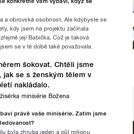
 se konkrétně vám vybaví, když se
na a obrovská osobnost. Ale kdybyste se
ety, kdy jsem na projektu začínala
zřejmě její Babička. Což je taková
é jsem se v té době také považovala.
ěrem šokovat. Chtěli jsme
, jak se s ženským tělem v
etí nakládalo.
isérka minisérie Božena
baví právě vaše minisérie. Zatím jsme
e sledovanost?
lu byla zhruba jeden a půl milionu