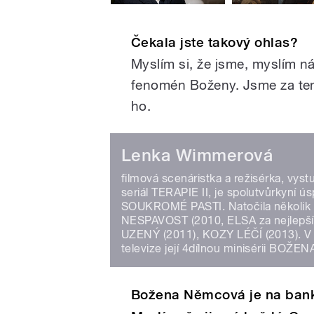
Čekala jste takový ohlas?
Myslím si, že jsme, myslím ná
fenomén Boženy. Jsme za ten 
ho.
Lenka Wimmerová
filmová scenáristka a režisérka, vys
seriál TERAPIE II, je spolutvůrkyní ú
SOUKROMÉ PASTI. Natočila několik v
NESPAVOST (2010, ELSA za nejlepší
UZENÝ (2011), KOZY LÉČÍ (2013). V
televize její 4dílnou minisérii BOŽEN
Božena Němcová je na banko