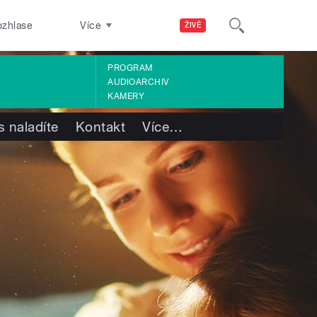
ozhlase
Více
ŽIVĚ
PROGRAM
AUDIOARCHIV
KAMERY
s naladíte
Kontakt
Více
…