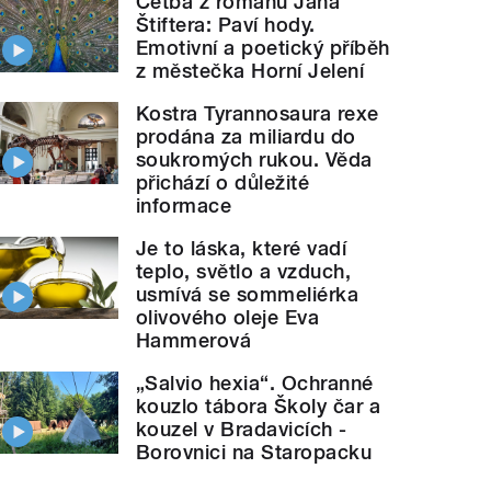
Četba z románu Jana
Štiftera: Paví hody.
Emotivní a poetický příběh
z městečka Horní Jelení
Kostra Tyrannosaura rexe
prodána za miliardu do
soukromých rukou. Věda
přichází o důležité
informace
Je to láska, které vadí
teplo, světlo a vzduch,
usmívá se sommeliérka
olivového oleje Eva
Hammerová
„Salvio hexia“. Ochranné
kouzlo tábora Školy čar a
kouzel v Bradavicích -
Borovnici na Staropacku