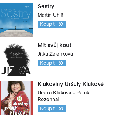
Sestry
Martin Uhlíř
Koupit
Mít svůj kout
Jitka Zelenková
Koupit
Klukoviny Uršuly Klukové
Uršula Kluková – Patrik
Rozehnal
Koupit