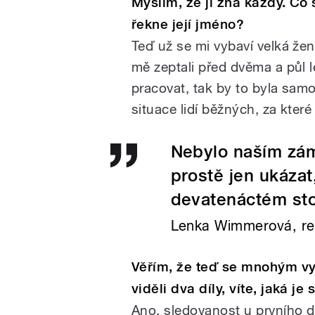
Myslím, že ji zná každý. Co
řekne její jméno?
Teď už se mi vybaví velká že
mě zeptali před dvěma a půl l
pracovat, tak by to byla samo
situace lidí běžných, za kter
Nebylo naším zám
prostě jen ukázat
devatenáctém stol
Lenka Wimmerová, rež
Věřím, že teď se mnohým vy
viděli dva díly, víte, jaká j
Ano, sledovanost u prvního dí