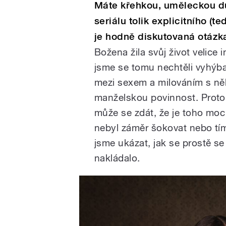
Máte křehkou, uměleckou du
seriálu tolik explicitního 
je hodně diskutovaná otázk
Božena žila svůj život velice 
jsme se tomu nechtěli vyhýbat.
mezi sexem a milováním s něk
manželskou povinnost. Proto t
může se zdát, že je toho moc 
nebyl záměr šokovat nebo tím
jsme ukázat, jak se prostě s
nakládalo.