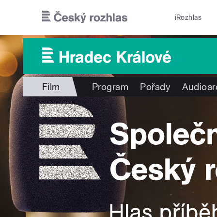
Přejít k hlavnímu obsahu
iRozhlas
Film
Program
Pořady
Audioar