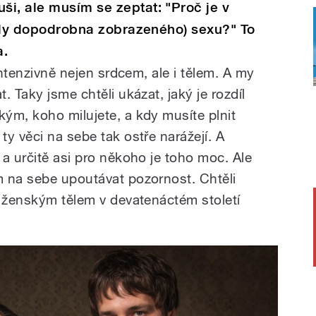
ši, ale musím se zeptat:
"Proč je v
(tedy dopodrobna zobrazeného) sexu?"
To
a.
intenzivně nejen srdcem, ale i tělem. A my
 Taky jsme chtěli ukázat, jaký je rozdíl
ým, koho milujete, a kdy musíte plnit
y věci na sebe tak ostře narážejí. A
a určitě asi pro někoho je toho moc. Ale
 na sebe upoutávat pozornost. Chtěli
e ženským tělem v devatenáctém století