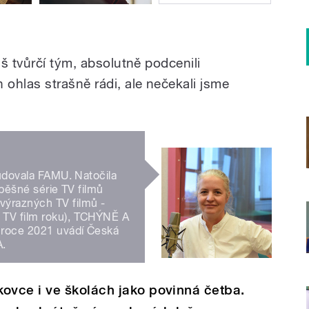
š tvůrčí tým, absolutně podcenili
ohlas strašně rádi, ale nečekali jsme
tudovala FAMU. Natočila
spěšné série TV filmů
ýrazných TV filmů -
 TV film roku), TCHÝNĚ A
 roce 2021 uvádí Česká
A.
vce i ve školách jako povinná četba.