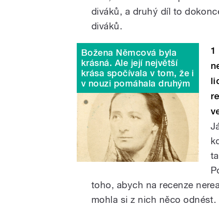
diváků, a druhý díl to dokonc
diváků.
1
Božena Němcová byla
krásná. Ale její největší
n
krása spočívala v tom, že i
l
v nouzi pomáhala druhým
r
v
J
kd
t
P
toho, abych na recenze nerea
mohla si z nich něco odnést.