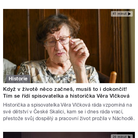
41 minut
Historie
Když v životě něco začneš, musíš to i dokončit!
Tím se řídí spisovatelka a historička Věra Vlčková
Historička a spisovatelka Věra Vlčková ráda vzpomíná na
své dětství v České Skalici, kam se i dnes ráda vrací,
přestože svůj dospělý a pracovní život prožila v Náchodě.
26 minut