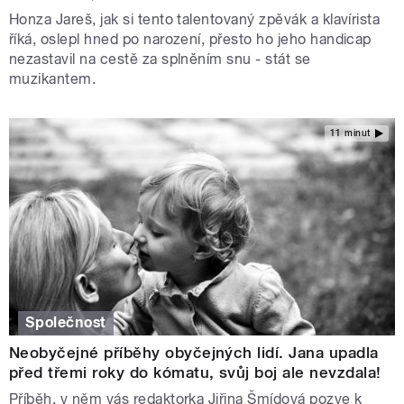
Honza Jareš, jak si tento talentovaný zpěvák a klavírista
říká, oslepl hned po narození, přesto ho jeho handicap
nezastavil na cestě za splněním snu - stát se
muzikantem.
11 minut
Společnost
Neobyčejné příběhy obyčejných lidí. Jana upadla
před třemi roky do kómatu, svůj boj ale nevzdala!
Příběh, v něm vás redaktorka Jiřina Šmídová pozve k