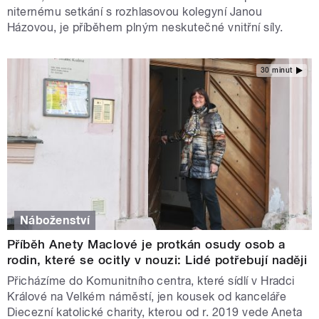
niternému setkání s rozhlasovou kolegyní Janou
Házovou, je příběhem plným neskutečné vnitřní síly.
30 minut
Náboženství
Příběh Anety Maclové je protkán osudy osob a
rodin, které se ocitly v nouzi: Lidé potřebují naději
Přicházíme do Komunitního centra, které sídlí v Hradci
Králové na Velkém náměstí, jen kousek od kanceláře
Diecezní katolické charity, kterou od r. 2019 vede Aneta