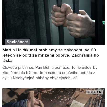
Společnost
Martin Hajdík měl problémy se zákonem, ve 20
letech se ocitl za mřížemi poprvé. Zachránila ho
láska
Člověče přičiň se, Pán Bůh ti pomůže. Tohle úsloví by
klidně mohlo být mottem našeho dnešního pořadu z
cyklu Neobyčejné příběhy obyčejných lidí.
40 minut