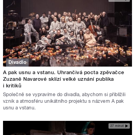
Divadlo
A pak usnu a vstanu. Uhrančivá pocta zpěvačce
Zuzaně Navarové sklízí velké uznání publika
i kritiků
Společně se vypravíme do divadla, abychom si přiblížili
vznik a atmosféru unikátního projektu s názvem A pak
usnu a vstanu.
27 minut