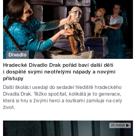
Divadlo
Hradecké Divadlo Drak pořád baví další děti
i dospělé svými neotřelými nápady a novými
přístupy
Další školáci usedají do sedadel hlediště hradeckého
Divadla Drak. Těžko spočítat, kolikátá je to generace,
která si hru s živými herci a loutkami zamiluje na celý
život.
23 minut