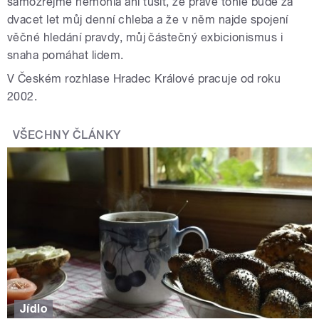
samozřejmě nemohla ani tušit, že právě tohle bude za
dvacet let můj denní chleba a že v něm najde spojení
věčné hledání pravdy, můj částečný exbicionismus i
snaha pomáhat lidem.
V Českém rozhlase Hradec Králové pracuje od roku
2002.
VŠECHNY ČLÁNKY
Jídlo