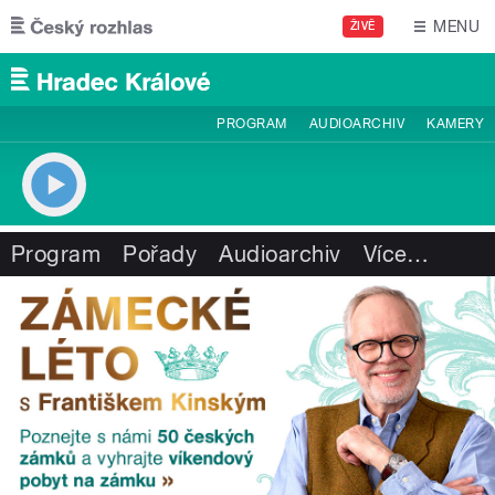
Přejít k hlavnímu obsahu
MENU
ŽIVĚ
PROGRAM
AUDIOARCHIV
KAMERY
Program
Pořady
Audioarchiv
Více
…