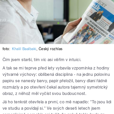
foto:
Khalil Baalbaki
,
Český rozhlas
Čím jsem starší, tím víc asi věřím v intuici.
A tak se mi teprve před lety vybavila vzpomínka z hodiny
výtvarné výchovy: oblíbená disciplina - na jednu polovinu
papíru se nanesly barvy, papír přeložil, barvy dlaní řádně
rozmázly a po otevření čekal autora tajemný symetrický
obraz, z něhož měl vyčíst svou budoucnost.
Já ho tenkrát otevřela a první, co mě napadlo: "To jsou lidi
ve studiu a povídají si." Ve svých deseti letech jsem