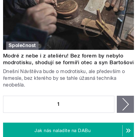
Společnost
Modré z nebe i z ateliéru! Bez forem by nebylo
modrotisku, shodují se formíři otec a syn Bartošovi
Dnešní Návštěva bude o modrotisku, ale především o
řemesle, bez kterého by se tahle úžasná technika
neobešla.
STRÁNKY
1
n
Jak nás naladíte na DABu