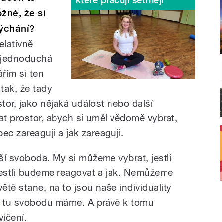
které pracují šetrněji
žné, že si
dýchání?
elativně
 jednoduchá
ářím si ten
 tak, že tady
stor, jako nějaká událost nebo další
at prostor, abych si uměl vědomě vybrat,
ůbec zareaguji a jak zareaguji.
ší svoboda. My si můžeme vybrat, jestli
jestli budeme reagovat a jak. Nemůžeme
ětě stane, na to jsou naše individuality
 a tu svobodu máme. A právě k tomu
ičení.