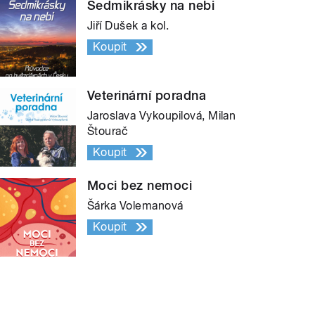
Sedmikrásky na nebi
Jiří Dušek a kol.
Koupit
Veterinární poradna
Jaroslava Vykoupilová, Milan
Štourač
Koupit
Moci bez nemoci
Šárka Volemanová
Koupit