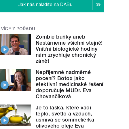
Jak nás naladíte na DABu
VÍCE Z POŘADU
Zombie buňky aneb
Nestárneme všichni stejně!
Vnitřní biologické hodiny
nám zrychluje chronický
zánět
Nepříjemné nadměrné
pocení? Botox jako
efektivní medicínské řešení
doporučuje MUDr. Eva
Chovančíková
Je to láska, které vadí
teplo, světlo a vzduch,
usmívá se sommeliérka
olivového oleje Eva