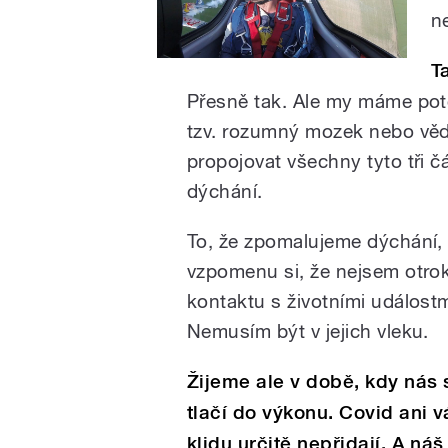
n
T
Přesně tak. Ale my máme po
tzv. rozumný mozek nebo vě
propojovat všechny tyto tři
dýchání.
To, že zpomalujeme dýchání,
vzpomenu si, že nejsem otrok
kontaktu s životními událost
Nemusím být v jejich vleku.
Žijeme ale v době, kdy nás
tlačí do výkonu. Covid ani 
klidu určitě nepřidají. A náš