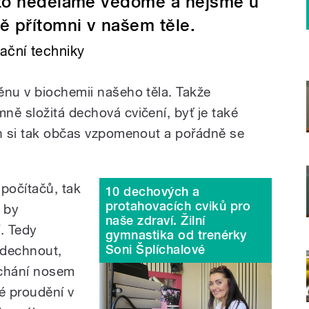
 to neděláme vědomě a nejsme u
ě přítomni v našem těle.
ační techniky
ěnu v biochemii našeho těla. Takže
ně složitá dechová cvičení, byť je také
en si tak občas vzpomenout a pořádně se
 počítačů, tak
10 dechových a
protahovacích cviků pro
ý by
naše zdraví. Žilní
. Tedy
gymnastika od trenérky
Soni Šplíchalové
adechnout,
ýchání nosem
é proudění v