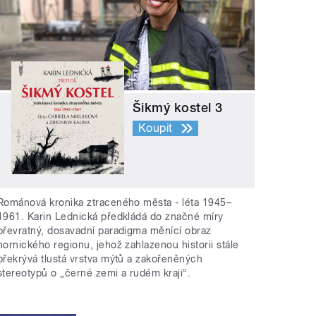
Šikmý kostel 3
Koupit
Románová kronika ztraceného města - léta 1945–
1961. Karin Lednická předkládá do značné míry
převratný, dosavadní paradigma měnící obraz
hornického regionu, jehož zahlazenou historii stále
překrývá tlustá vrstva mýtů a zakořeněných
stereotypů o „černé zemi a rudém kraji“.