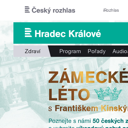
Přejít k hlavnímu obsahu
iRozhlas
Zdraví
Program
Pořady
Audio