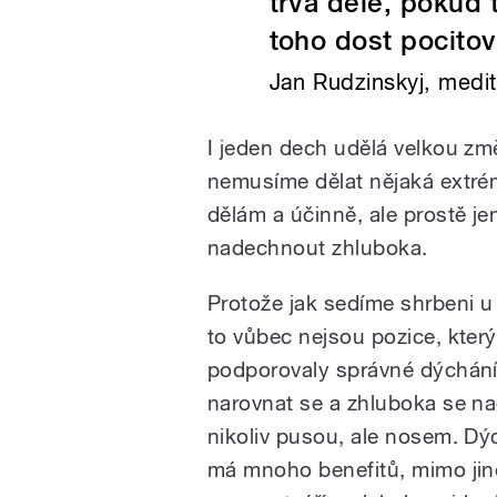
trvá déle, pokud
toho dost pocitov
Jan Rudzinskyj, medit
I jeden dech udělá velkou zm
nemusíme dělat nějaká extrém
dělám a účinně, ale prostě j
nadechnout zhluboka.
Protože jak sedíme shrbeni u
to vůbec nejsou pozice, kter
podporovaly správné dýchání
narovnat se a zhluboka se n
nikoliv pusou, ale nosem. D
má mnoho benefitů, mimo jin