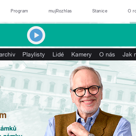
Program
mujRozhlas
Stanice
O r
archiv
Playlisty
Lidé
Kamery
O nás
Jak 