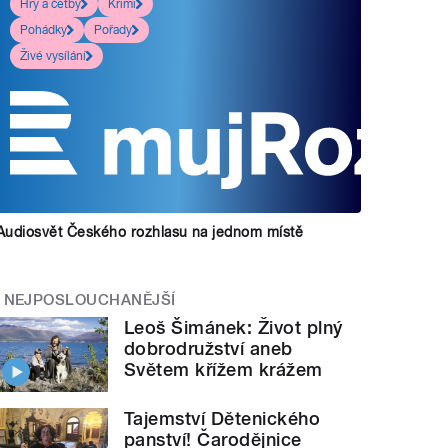
Hry a četby
Krimi
Pohádky
Pořady
Živé vysílání
Audiosvět Českého rozhlasu na jednom místě
NEJPOSLOUCHANĚJŠÍ
Leoš Šimánek: Život plný
dobrodružství aneb
Světem křížem krážem
Tajemství Dětenického
panství! Čarodějnice