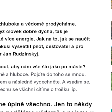
 zhluboka a vědomě prodýcháme.
yž člověk dobře dýchá, tak je
é více energie. Jak na to, jak se naučit
sí vysvětlit pilot, cestovatel a pro
r Jan Rudzinskyj.
out, aby nám vše šlo jako po másle?
mě a hluboce. Pojďte do toho se mnou.
em a následně vydechněte. A vsadím se,
chu se všichni cítíme o trošku líp.
e úplně všechno. Jen to někdy