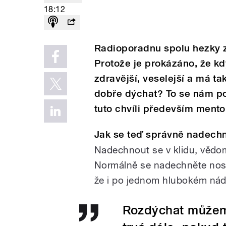
18:12
Radioporadnu spolu hezky
Protože je prokázáno, že kd
zdravější, veselejší a má tak
dobře dýchat? To se nám poku
tuto chvíli především mento
Jak se teď správně nadechn
Nadechnout se v klidu, vědo
Normálně se nadechněte nos
že i po jednom hlubokém náde
Rozdýchat můžem