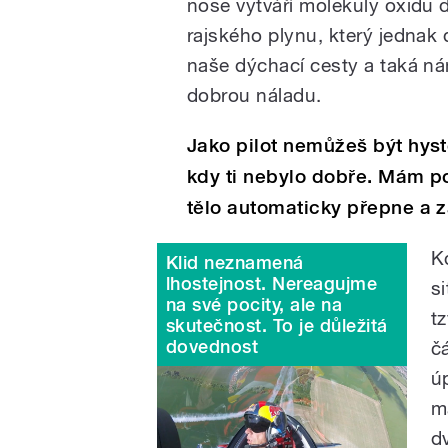
nose vytváří molekuly oxidu
rajského plynu, který jednak 
naše dýchací cesty a taká n
dobrou náladu.
Jako pilot nemůžeš být hyster
kdy ti nebylo dobře. Mám po
tělo automaticky přepne a
K
Klid neznamená
lhostejnost. Nereagujme
s
na své pocity, ale na
t
skutečnost. To je důležitá
dovednost
č
ú
m
dv