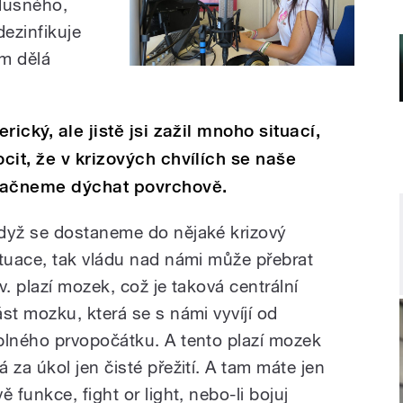
 dusného,
dezinfikuje
ám dělá
ický, ale jistě jsi zažil mnoho situací,
cit, že v krizových chvílích se naše
 začneme dýchat povrchově.
dyž se dostaneme do nějaké krizový
ituace, tak vládu nad námi může přebrat
zv. plazí mozek, což je taková centrální
ást mozku, která se s námi vyvíjí od
plného prvopočátku. A tento plazí mozek
á za úkol jen čisté přežití. A tam máte jen
ě funkce, fight or light, nebo-li bojuj