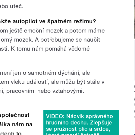
ebo uteč.
akže autopilot ve špatném režimu?
tom ještě emoční mozek a potom máme i
domý mozek. A potřebujeme se naučit
 části. K tomu nám pomáhá vědomé
 není jen o samotném dýchání, ale
em vleku událostí, ale můžu být stále v
mi, pracovními nebo vztahovými.
 společnost
VIDEO: Nácvik správného
hrudního dechu. Zlepšuje
válka nám na
se pružnost plic a srdce,
 dech to