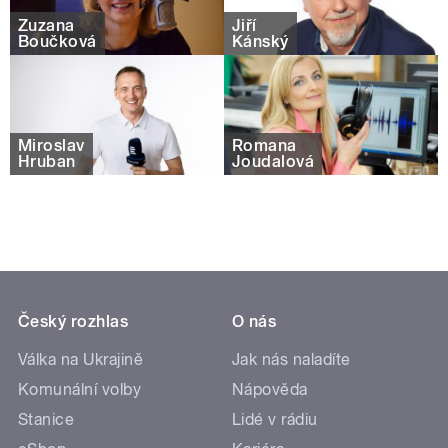
Zuzana
Jiří
Boučková
Kánský
Miroslav
Romana
Hruban
Joudalová
Český rozhlas
O nás
Válka na Ukrajině
Jak nás naladíte
Komunální volby
Nápověda
Stanice
Lidé v rádiu