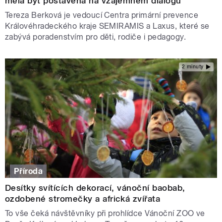
měla být postavena na vzájemném dialogu
Tereza Berková je vedoucí Centra primární prevence
Královéhradeckého kraje SEMIRAMIS a Laxus, které se
zabývá poradenstvím pro děti, rodiče i pedagogy.
2 minuty
Příroda
Desítky svítících dekorací, vánoční baobab,
ozdobené stromečky a africká zvířata
To vše čeká návštěvníky při prohlídce Vánoční ZOO ve