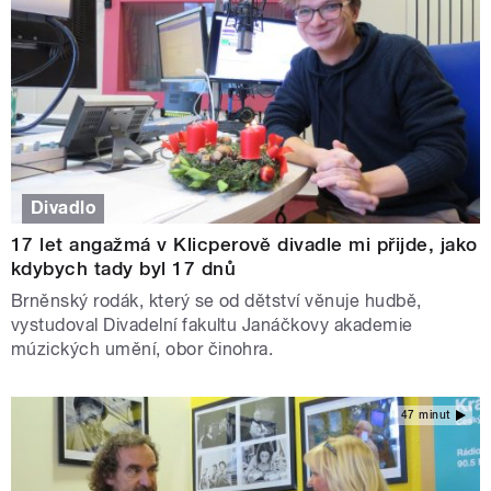
Divadlo
17 let angažmá v Klicperově divadle mi přijde, jako
kdybych tady byl 17 dnů
Brněnský rodák, který se od dětství věnuje hudbě,
vystudoval Divadelní fakultu Janáčkovy akademie
múzických umění, obor činohra.
47 minut