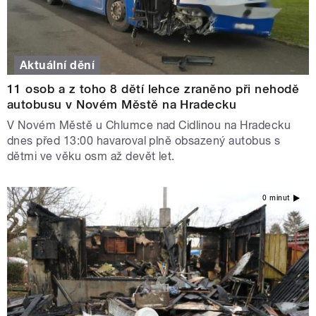
Aktuální dění
11 osob a z toho 8 dětí lehce zraněno při nehodě
autobusu v Novém Městě na Hradecku
V Novém Městě u Chlumce nad Cidlinou na Hradecku
dnes před 13:00 havaroval plně obsazený autobus s
dětmi ve věku osm až devět let.
0 minut