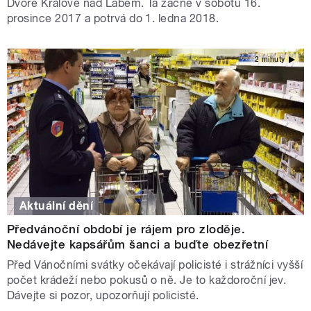
Dvoře Králové nad Labem. Ta začne v sobotu 16.
prosince 2017 a potrvá do 1. ledna 2018.
2 minuty
Aktuální dění
Předvánoční období je rájem pro zloděje.
Nedávejte kapsářům šanci a buďte obezřetní
Před Vánočními svátky očekávají policisté i strážníci vyšší
počet krádeží nebo pokusů o ně. Je to každoroční jev.
Dávejte si pozor, upozorňují policisté.