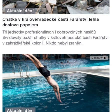
Aktuální dění
Chatka v královéhradecké části Farářství lehla
doslova popelem
Tři jednotky profesionálních i dobrovolných hasičů
likvidovaly požár chatky v královéhradecké části Farářství
v zahrádkářské kolonii. Nikdo nebyl zraněn.
2 minuty
Aktuální dění