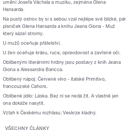
umění Josefa Váchala a muziku, zejména Glena
Hansarda.
Na pustý ostrov by si s sebou vzal nejlépe své blízké, pár
písniček Glena Hansarda a knihu Jeana Giona - Muž
který sázel stromy.
U mužů oceňuje přátelství.
U žen oceňuje krásu, ruce, opravdovost a zavřené oči.
Oblíbenými literárními hrdiny jsou postavy z knih Jeana
Giona a Alessandra Baricca.
Oblíbený nápoj: Červené víno - italské Primitivo,
francouzské Cahors.
Oblíbené jídlo: Láska. Bez ní se nedá žít. A vlastně jen
ona dokáže nasytit.
Vztah k Českému rozhlasu: Veskrze kladný.
VŠECHNY ČLÁNKY