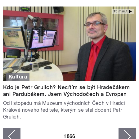
15 minut
Kultura
Kdo je Petr Grulich? Necítím se být Hradečákem
ani Pardubákem. Jsem Východočech a Evropan
Od listopadu má Muzeum východních Čech v Hradci
Králové nového ředitele, kterým se stal docent Petr
Grulich.
STRÁNKY
1866
n
zí