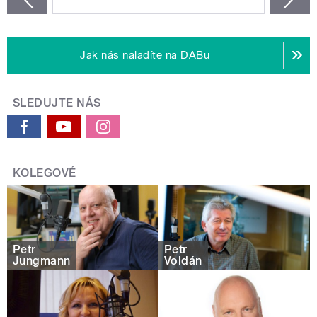
Jak nás naladíte na DABu
SLEDUJTE NÁS
KOLEGOVÉ
Petr
Petr
Jungmann
Voldán