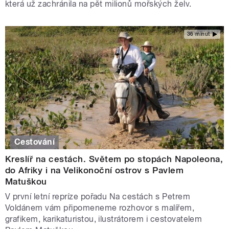
která už zachránila na pět milionů mořských želv.
36 minut
Cestování
Kreslíř na cestách. Světem po stopách Napoleona,
do Afriky i na Velikonoční ostrov s Pavlem
Matuškou
V první letní repríze pořadu Na cestách s Petrem
Voldánem vám připomeneme rozhovor s malířem,
grafikem, karikaturistou, ilustrátorem i cestovatelem