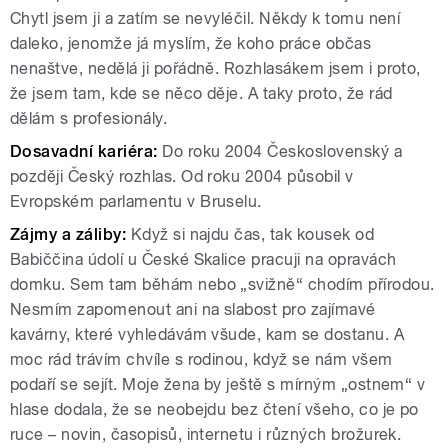
Chytl jsem ji a zatím se nevyléčil. Někdy k tomu není
daleko, jenomže já myslím, že koho práce občas
nenaštve, nedělá ji pořádně. Rozhlasákem jsem i proto,
že jsem tam, kde se něco děje. A taky proto, že rád
dělám s profesionály.
Dosavadní kariéra:
Do roku 2004 Československý a
později Český rozhlas. Od roku 2004 působil v
Evropském parlamentu v Bruselu.
Zájmy a záliby:
Když si najdu čas, tak kousek od
Babiččina údolí u České Skalice pracuji na opravách
domku. Sem tam běhám nebo „svižně“ chodím přírodou.
Nesmím zapomenout ani na slabost pro zajímavé
kavárny, které vyhledávám všude, kam se dostanu. A
moc rád trávím chvíle s rodinou, když se nám všem
podaří se sejít. Moje žena by ještě s mírným „ostnem“ v
hlase dodala, že se neobejdu bez čtení všeho, co je po
ruce – novin, časopisů, internetu i různých brožurek.