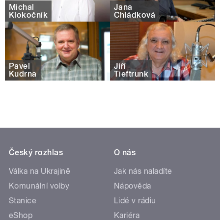
Michal
Jana
Klokočník
Chládková
Pavel
Jiří
Kudrna
Tieftrunk
Český rozhlas
O nás
Válka na Ukrajině
Jak nás naladíte
Komunální volby
Nápověda
Stanice
Lidé v rádiu
eShop
Kariéra