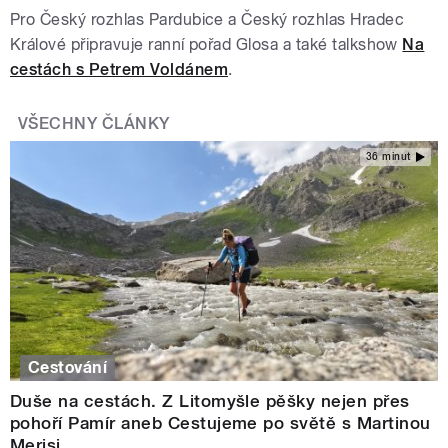
Pro Český rozhlas Pardubice a Český rozhlas Hradec
Králové připravuje ranní pořad Glosa a také talkshow
Na
cestách s Petrem Voldánem
.
VŠECHNY ČLÁNKY
36 minut
Cestování
Duše na cestách. Z Litomyšle pěšky nejen přes
pohoří Pamír aneb Cestujeme po světě s Martinou
Merisi