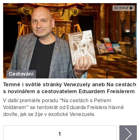
32 minut
Cestování
Temné i světlé stránky Venezuely aneb Na cestách
s novinářem a cestovatelem Eduardem Freislerem
V další premiéře poradu “Na cestách s Petrem
Voldánem” se tentokrát od Eduarda Freislera hlavně
dovíte, jak se žije v exotické Venezuele.
STRÁNKY
1
n