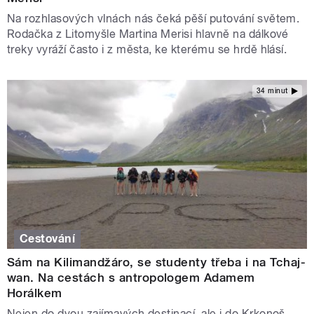
Na rozhlasových vlnách nás čeká pěší putování světem.
Rodačka z Litomyšle Martina Merisi hlavně na dálkové
treky vyráží často i z města, ke kterému se hrdě hlásí.
34 minut
Cestování
Sám na Kilimandžáro, se studenty třeba i na Tchaj-
wan. Na cestách s antropologem Adamem
Horálkem
Nejen do dvou zajímavých destinací, ale i do Krkonoš