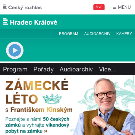
Přejít k hlavnímu obsahu
MENU
ŽIVĚ
PROGRAM
AUDIOARCHIV
KAMERY
Program
Pořady
Audioarchiv
Více
…