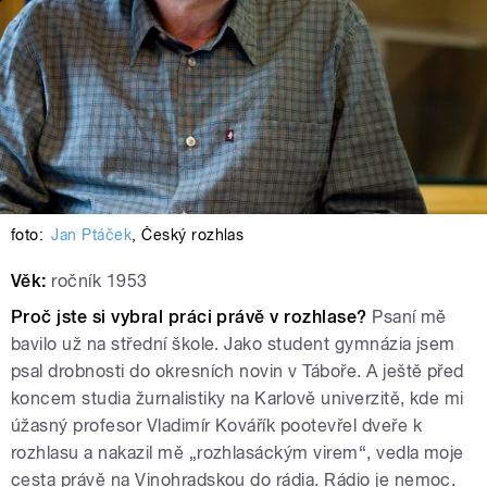
foto:
Jan Ptáček
,
Český rozhlas
Věk:
ročník 1953
Proč jste si vybral práci právě v rozhlase?
Psaní mě
bavilo už na střední škole. Jako student gymnázia jsem
psal drobnosti do okresních novin v Táboře. A ještě před
koncem studia žurnalistiky na Karlově univerzitě, kde mi
úžasný profesor Vladimír Kovářík pootevřel dveře k
rozhlasu a nakazil mě „rozhlasáckým virem“, vedla moje
cesta právě na Vinohradskou do rádia. Rádio je nemoc.