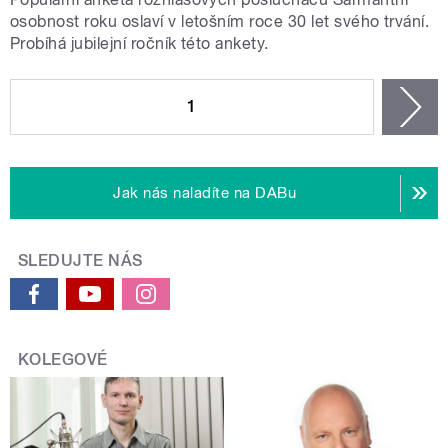
osobnost roku oslaví v letošním roce 30 let svého trvání.
Probíhá jubilejní ročník této ankety.
STRÁNKY
1
n
Jak nás naladíte na DABu
SLEDUJTE NÁS
KOLEGOVÉ