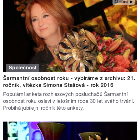
52 minut
Společnost
Šarmantní osobnost roku - vybíráme z archivu: 21.
ročník, vítězka Simona Stašová - rok 2016
Populární anketa rozhlasových posluchačů Šarmantní
osobnost roku oslaví v letošním roce 30 let svého trvání.
Probíhá jubilejní ročník této ankety.