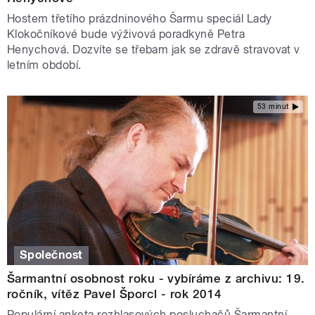
Hostem třetího prázdninového Šarmu speciál Lady
Klokočníkové bude výživová poradkyně Petra
Henychová. Dozvíte se třebam jak se zdravě stravovat v
letním období.
53 minut
Společnost
Šarmantní osobnost roku - vybíráme z archivu: 19.
ročník, vítěz Pavel Šporcl - rok 2014
Populární anketa rozhlasových posluchačů Šarmantní