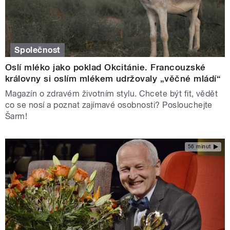
Společnost
Oslí mléko jako poklad Okcitánie. Francouzské
královny si oslím mlékem udržovaly „věčné mládí“
Magazín o zdravém životním stylu. Chcete být fit, vědět
co se nosí a poznat zajímavé osobnosti? Poslouchejte
Šarm!
56 minut