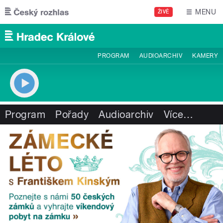
Přejít k hlavnímu obsahu
MENU
ŽIVĚ
PROGRAM
AUDIOARCHIV
KAMERY
Program
Pořady
Audioarchiv
Více
…