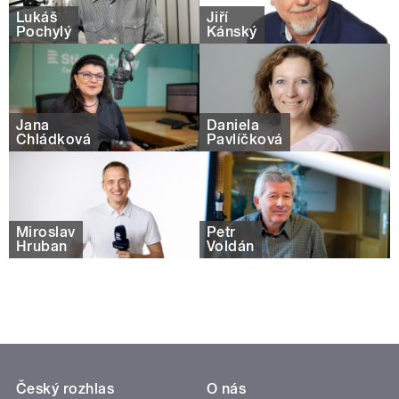
Lukáš
Jiří
Pochylý
Kánský
Jana
Daniela
Chládková
Pavlíčková
Miroslav
Petr
Hruban
Voldán
Český rozhlas
O nás