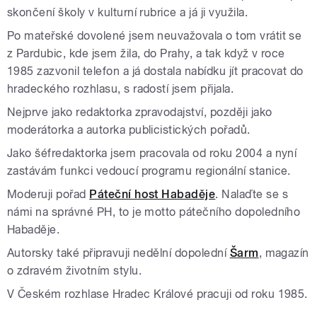
skončení školy v kulturní rubrice a já ji využila.
Po mateřské dovolené jsem neuvažovala o tom vrátit se
z Pardubic, kde jsem žila, do Prahy, a tak když v roce
1985 zazvonil telefon a já dostala nabídku jít pracovat do
hradeckého rozhlasu, s radostí jsem přijala.
Nejprve jako redaktorka zpravodajství, později jako
moderátorka a autorka publicistických pořadů.
Jako šéfredaktorka jsem pracovala od roku 2004 a nyní
zastávám funkci vedoucí programu regionální stanice.
Moderuji pořad
Páteční host Habaděje
. Nalaďte se s
námi na správné PH, to je motto pátečního dopoledního
Habaděje.
Autorsky také připravuji nedělní dopolední
Šarm
, magazín
o zdravém životním stylu.
V Českém rozhlase Hradec Králové pracuji od roku 1985.