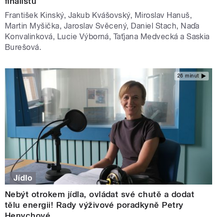
finalistů
František Kinský, Jakub Kvášovský, Miroslav Hanuš,
Martin Myšička, Jaroslav Svěcený, Daniel Stach, Naďa
Konvalinková, Lucie Výborná, Taťjana Medvecká a Saskia
Burešová.
26 minut
Jídlo
Nebýt otrokem jídla, ovládat své chutě a dodat
tělu energii! Rady výživové poradkyně Petry
Henychové