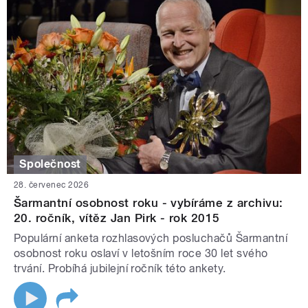
Společnost
28. červenec 2026
Šarmantní osobnost roku - vybíráme z archivu:
20. ročník, vítěz Jan Pirk - rok 2015
Populární anketa rozhlasových posluchačů Šarmantní
osobnost roku oslaví v letošním roce 30 let svého
trvání. Probíhá jubilejní ročník této ankety.