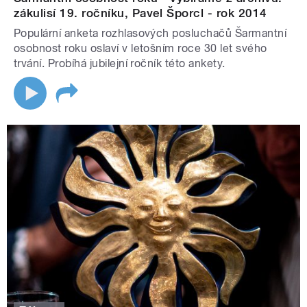
zákulisí 19. ročníku, Pavel Šporcl - rok 2014
Populární anketa rozhlasových posluchačů Šarmantní
osobnost roku oslaví v letošním roce 30 let svého
trvání. Probíhá jubilejní ročník této ankety.