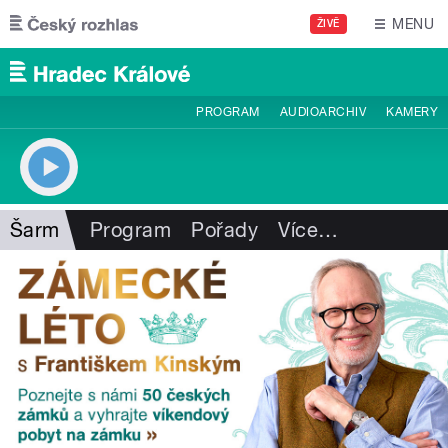
Přejít k hlavnímu obsahu
MENU
ŽIVĚ
PROGRAM
AUDIOARCHIV
KAMERY
Šarm
Program
Pořady
Více
…