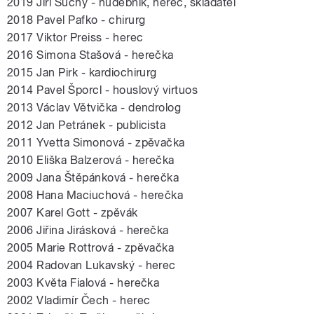
2019 Jiří Suchý - hudebník, herec, skladatel
2018 Pavel Pafko - chirurg
2017 Viktor Preiss - herec
2016 Simona Stašová - herečka
2015 Jan Pirk - kardiochirurg
2014 Pavel Šporcl - houslový virtuos
2013 Václav Větvička - dendrolog
2012 Jan Petránek - publicista
2011 Yvetta Simonová - zpěvačka
2010 Eliška Balzerová - herečka
2009 Jana Štěpánková - herečka
2008 Hana Maciuchová - herečka
2007 Karel Gott - zpěvák
2006 Jiřina Jirásková - herečka
2005 Marie Rottrová - zpěvačka
2004 Radovan Lukavský - herec
2003 Květa Fialová - herečka
2002 Vladimír Čech - herec