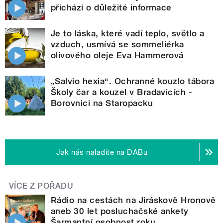
přichází o důležité informace
Je to láska, které vadí teplo, světlo a
vzduch, usmívá se sommeliérka
olivového oleje Eva Hammerová
„Salvio hexia“. Ochranné kouzlo tábora
Školy čar a kouzel v Bradavicích -
Borovnici na Staropacku
Jak nás naladíte na DABu
VÍCE Z POŘADU
Rádio na cestách na Jiráskově Hronově
aneb 30 let posluchačské ankety
Šarmantní osobnost roku