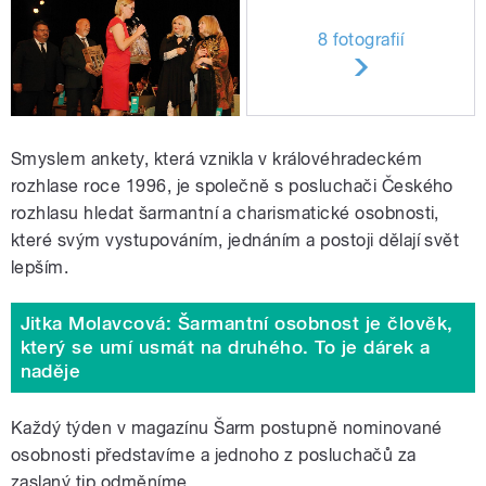
8 fotografií
Smyslem ankety, která vznikla v královéhradeckém
rozhlase roce 1996, je společně s posluchači Českého
rozhlasu hledat šarmantní a charismatické osobnosti,
které svým vystupováním, jednáním a postoji dělají svět
lepším.
Jitka Molavcová: Šarmantní osobnost je člověk,
který se umí usmát na druhého. To je dárek a
naděje
Každý týden v magazínu Šarm postupně nominované
osobnosti představíme a jednoho z posluchačů za
zaslaný tip odměníme.