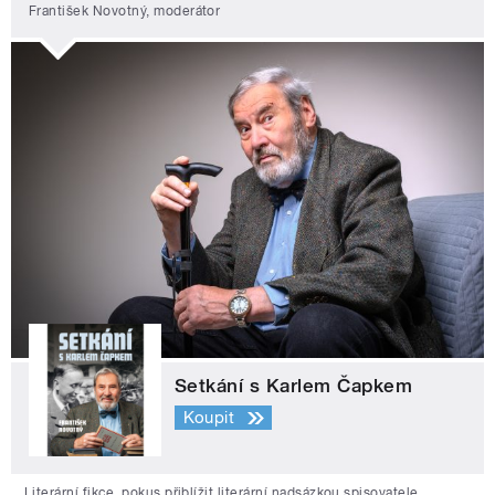
František Novotný, moderátor
Setkání s Karlem Čapkem
Koupit
Literární fikce, pokus přiblížit literární nadsázkou spisovatele,