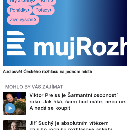
Hry a četby
Krimi
Pohádky
Pořady
Živé vysílání
Audiosvět Českého rozhlasu na jednom místě
MOHLO BY VÁS ZAJÍMAT
Viktor Preiss je Šarmantní osobností
roku. Jak říká, šarm buď máte, nebo ne.
A nedá se koupit
Jiří Suchý je absolutním vítězem
dalšího ročníku rozhlasové ankety