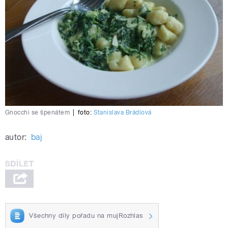
Gnocchi se špenátem
|
foto:
Stanislava Brádlová
autor:
baj
Všechny díly pořadu na mujRozhlas