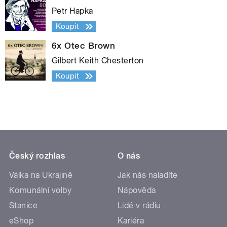
Petr Hapka
Koupit
6x Otec Brown
Gilbert Keith Chesterton
Koupit
Český rozhlas
O nás
Válka na Ukrajině
Jak nás naladíte
Komunální volby
Nápověda
Stanice
Lidé v rádiu
eShop
Kariéra