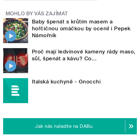
MOHLO BY VÁS ZAJÍMAT
Baby špenát s krůtím masem a
hořčičnou omáčkou by ocenil i Pepek
Námořník
Proč mají ledvinové kameny rády maso,
sůl, špenát a kávu? Co...
Italská kuchyně - Gnocchi
Jak nás naladíte na DABu