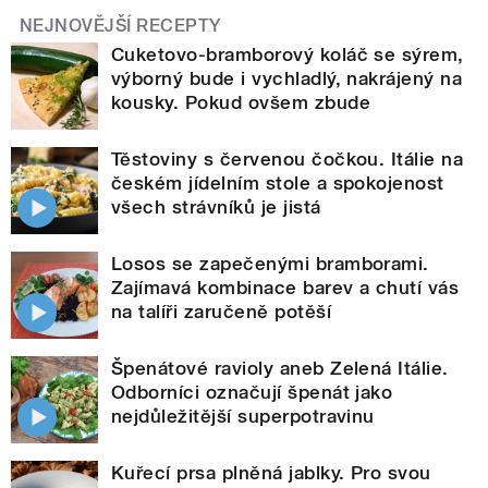
NEJNOVĚJŠÍ RECEPTY
Cuketovo-bramborový koláč se sýrem,
výborný bude i vychladlý, nakrájený na
kousky. Pokud ovšem zbude
Těstoviny s červenou čočkou. Itálie na
českém jídelním stole a spokojenost
všech strávníků je jistá
Losos se zapečenými bramborami.
Zajímavá kombinace barev a chutí vás
na talíři zaručeně potěší
Špenátové ravioly aneb Zelená Itálie.
Odborníci označují špenát jako
nejdůležitější superpotravinu
Kuřecí prsa plněná jablky. Pro svou