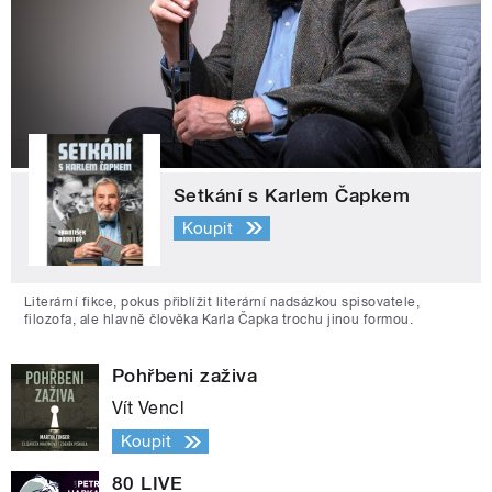
Setkání s Karlem Čapkem
Koupit
Literární fikce, pokus přiblížit literární nadsázkou spisovatele,
filozofa, ale hlavně člověka Karla Čapka trochu jinou formou.
Pohřbeni zaživa
Vít Vencl
Koupit
80 LIVE