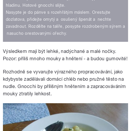
hladinu. Hotové gnocchi slijte.
Nasypte je do pánve s rozehřátým máslem. Orestujte
dozlatova, přidejte omytý a osušený špenát a nechte
zavadnout. Rozdělte na talíře, posypte rozdrobeným sýrem a
nasucho orestovanými ořechy.
Výsledkem mají být lehké, nadýchané a malé nočky.
Pozor: příliš mnoho mouky a hnětení - a budou gumovité!
Rozhodně se vyvarujte výrazného propracovávání, jako
kdybyste zadělávali domácí chléb nebo pružné těsto na
nudle. Gnocchi by přílišným hnětením a zapracováváním
mouky ztratily lehkost.