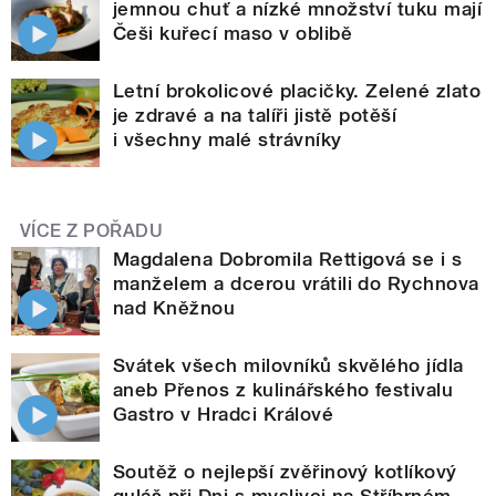
jemnou chuť a nízké množství tuku mají
Češi kuřecí maso v oblibě
Letní brokolicové placičky. Zelené zlato
je zdravé a na talíři jistě potěší
i všechny malé strávníky
VÍCE Z POŘADU
Magdalena Dobromila Rettigová se i s
manželem a dcerou vrátili do Rychnova
nad Kněžnou
Svátek všech milovníků skvělého jídla
aneb Přenos z kulinářského festivalu
Gastro v Hradci Králové
Soutěž o nejlepší zvěřinový kotlíkový