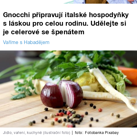
Gnocchi připravují italské hospodyňky
s láskou pro celou rodinu. Udělejte si
je celerové se špenátem
Vaříme s Habadějem
Jídlo, vaření, kuchyně (ilustrační foto)
|
foto:
Fotobanka Pixabay