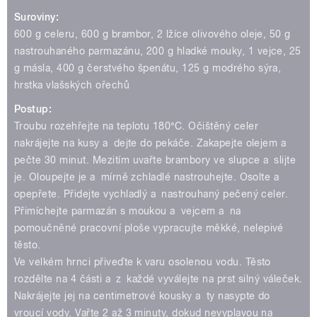
Suroviny:
600 g celeru, 600 g brambor, 2 lžíce olivového oleje, 50 g
nastrouhaného parmazánu, 200 g hladké mouky, 1 vejce, 25
g másla, 400 g čerstvého špenátu, 125 g modrého sýra,
hrstka vlašských ořechů
Postup:
Troubu rozehřejte na teplotu 180°C. Očištěný celer
nakrájejte na kusy a dejte do pekáče. Zakapejte olejem a
pečte 30 minut. Mezitím uvařte brambory ve slupce a slijte
je. Oloupejte je a mírně zchladlé nastrouhejte. Osolte a
opepřete. Přidejte vychladlý a nastrouhaný pečený celer.
Přimíchejte parmazán s moukou a vejcem a na
pomoučněné pracovní ploše vypracujte měkké, nelepivé
těsto.
Ve velkém hrnci přiveďte k varu osolenou vodu. Těsto
rozdělte na 4 části a z každé vyválejte na prst silný váleček.
Nakrájejte jej na centimetrové kousky a ty nasypte do
vroucí vody. Vařte 2 až 3 minuty, dokud nevyplavou na