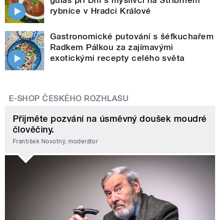
guláš při Dni s myslivci na Stříbrném
rybníce v Hradci Králové
Gastronomické putování s šéfkuchařem
Radkem Pálkou za zajímavými
exotickými recepty celého světa
E-SHOP ČESKÉHO ROZHLASU
Přijměte pozvání na úsměvný doušek moudré
člověčiny.
František Novotný, moderátor