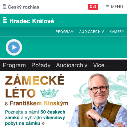
Přejít k hlavnímu obsahu
MENU
ŽIVĚ
PROGRAM
AUDIOARCHIV
KAMERY
Program
Pořady
Audioarchiv
Více
…