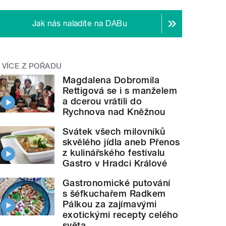
Jak nás naladíte na DABu
VÍCE Z POŘADU
Magdalena Dobromila
Rettigová se i s manželem
a dcerou vrátili do
Rychnova nad Kněžnou
Svátek všech milovníků
skvělého jídla aneb Přenos
z kulinářského festivalu
Gastro v Hradci Králové
Gastronomické putování
s šéfkuchařem Radkem
Pálkou za zajímavými
exotickými recepty celého
světa