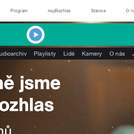
Program
mujRozhlas
Stanice
O r
udioarchiv
Playlisty
Lidé
Kamery
O nás