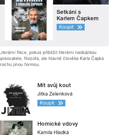
Setkání s
Karlem Čapkem
Koupit
Literární fikce, pokus přiblížit literární nadsázkou
spisovatele, filozofa, ale hlavně člověka Karla Čapka
trochu jinou formou.
Mít svůj kout
Jitka Zelenková
Koupit
Hornické vdovy
Kamila Hladká