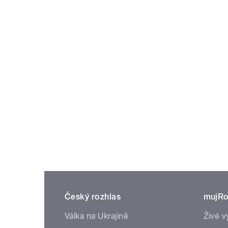
Český rozhlas
mujRo
Válka na Ukrajině
Živé v