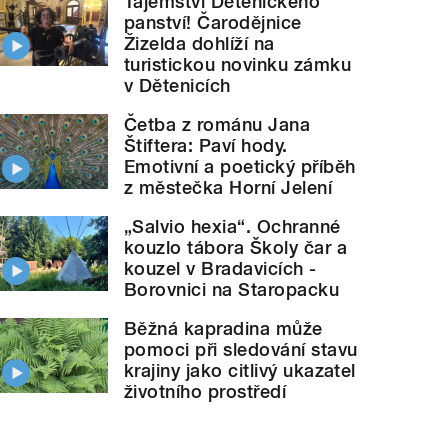
Tajemství Dětenického
panství! Čarodějnice
Žizelda dohlíží na
turistickou novinku zámku
v Dětenicích
Četba z románu Jana
Štiftera: Paví hody.
Emotivní a poetický příběh
z městečka Horní Jelení
„Salvio hexia“. Ochranné
kouzlo tábora Školy čar a
kouzel v Bradavicích -
Borovnici na Staropacku
Běžná kapradina může
pomoci při sledování stavu
krajiny jako citlivý ukazatel
životního prostředí