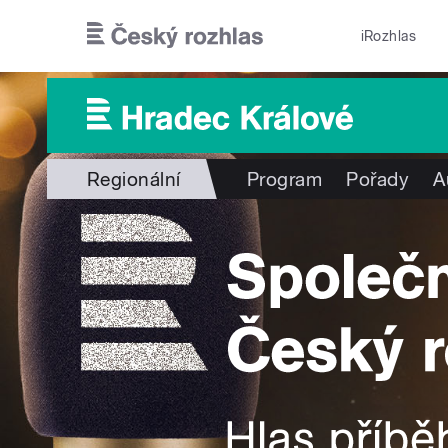
Přejít k hlavnímu obsahu
iRozhlas
Regionální
Program
Pořady
A