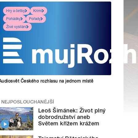
Hry a četby
Krimi
Pohádky
Pořady
Živé vysílání
Audiosvět Českého rozhlasu na jednom místě
NEJPOSLOUCHANĚJŠÍ
Leoš Šimánek: Život plný
dobrodružství aneb
Světem křížem krážem