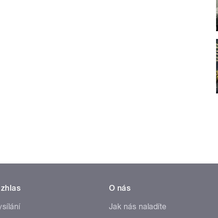
zhlas
O nás
ysílání
Jak nás naladíte