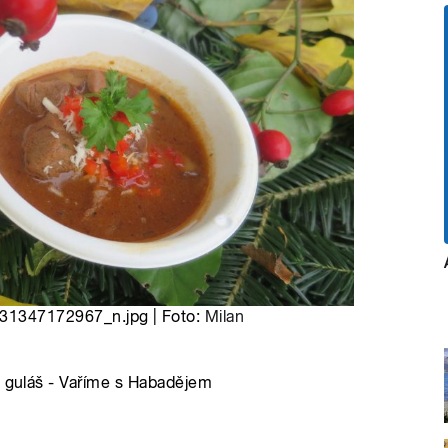
347172967_n.jpg | Foto:
Milan
ý guláš - Vaříme s Habadějem