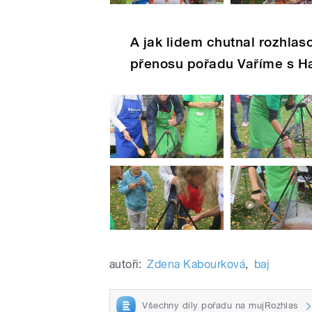
A jak lidem chutnal rozhla
přenosu pořadu Vaříme s H
autoři:
Zdena Kabourková
,
baj
Všechny díly pořadu na mujRozhlas