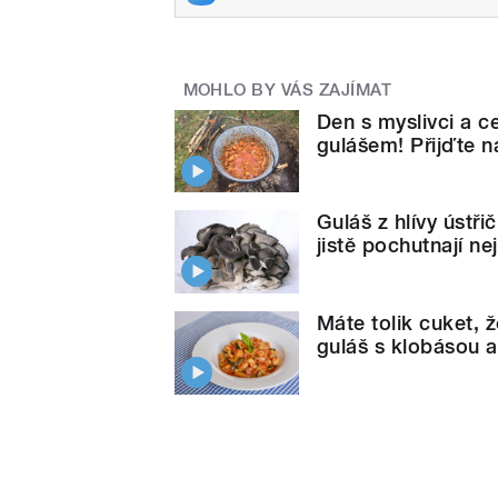
MOHLO BY VÁS ZAJÍMAT
Den s myslivci a 
gulášem! Přijďte n
Guláš z hlívy ústř
jistě pochutnají ne
Máte tolik cuket, 
guláš s klobásou a