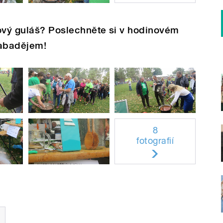
sový guláš? Poslechněte si v hodinovém
abadějem!
8
fotografií