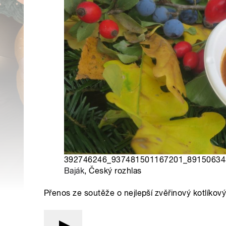
392746246_937481501167201_8915063431
Baják
, Český rozhlas
Přenos ze soutěže o nejlepší zvěřinový kotlíkov