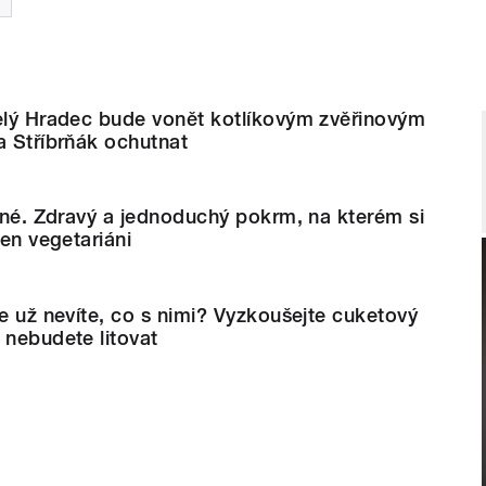
celý Hradec bude vonět kotlíkovým zvěřinovým
a Stříbrňák ochutnat
ičné. Zdravý a jednoduchý pokrm, na kterém si
jen vegetariáni
že už nevíte, co s nimi? Vyzkoušejte cuketový
 nebudete litovat