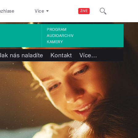
ozhlase
Více
ŽIVĚ
PROGRAM
AUDIOARCHIV
KAMERY
Jak nás naladíte
Kontakt
Více
…