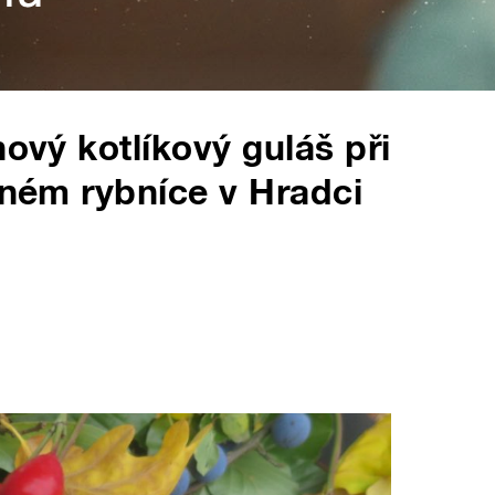
nový kotlíkový guláš při
rném rybníce v Hradci