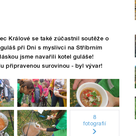
c Králové se také zúčastnil soutěže o
 guláš při Dni s myslivci na Stříbrním
láskou jsme navařili kotel guláše!
u připravenou surovinou - byl vývar!
8
fotografií