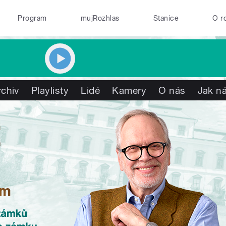
Program
mujRozhlas
Stanice
O r
rchiv
Playlisty
Lidé
Kamery
O nás
Jak ná