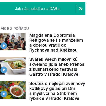
Jak nás naladíte na DABu
VÍCE Z POŘADU
Magdalena Dobromila
Rettigová se i s manželem
a dcerou vrátili do
Rychnova nad Kněžnou
Svátek všech milovníků
skvělého jídla aneb Přenos
z kulinářského festivalu
Gastro v Hradci Králové
Soutěž o nejlepší zvěřinový
kotlíkový guláš při Dni
s myslivci na Stříbrném
rybníce v Hradci Králové