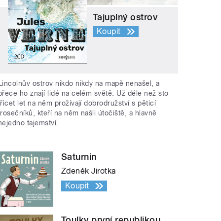
Tajuplný ostrov
Koupit
Lincolnův ostrov nikdo nikdy na mapě nenašel, a
přece ho znají lidé na celém světě. Už déle než sto
třicet let na něm prožívají dobrodružství s pěticí
trosečníků, kteří na něm našli útočiště, a hlavně
nejedno tajemství.
Saturnin
Zdeněk Jirotka
Koupit
Toulky první republikou