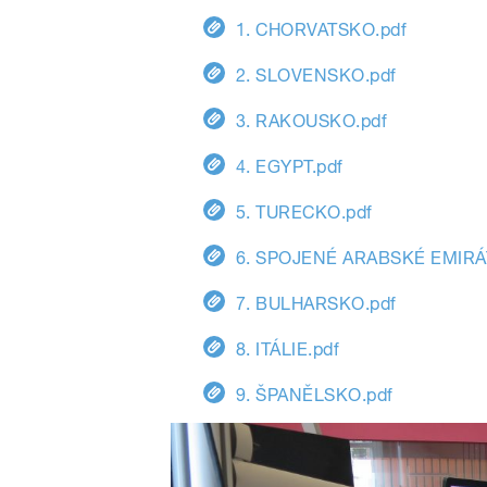
1. CHORVATSKO.pdf
2. SLOVENSKO.pdf
3. RAKOUSKO.pdf
4. EGYPT.pdf
5. TURECKO.pdf
6. SPOJENÉ ARABSKÉ EMIRÁT
7. BULHARSKO.pdf
8. ITÁLIE.pdf
9. ŠPANĚLSKO.pdf