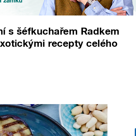
ní s šéfkuchařem Radkem
xotickými recepty celého