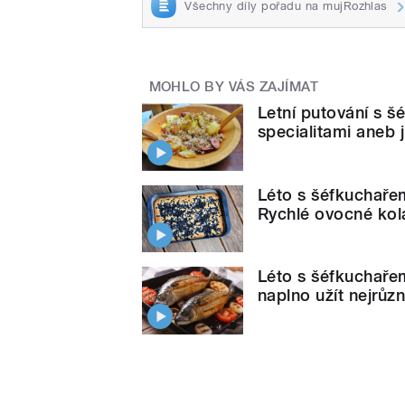
Všechny díly pořadu na mujRozhlas
MOHLO BY VÁS ZAJÍMAT
Letní putování s 
specialitami aneb ji
Léto s šéfkuchaře
Rychlé ovocné kol
Léto s šéfkuchařem
naplno užít nejrůzn