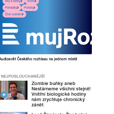
Hry a četby
Krimi
Pohádky
Pořady
Živé vysílání
Audiosvět Českého rozhlasu na jednom místě
NEJPOSLOUCHANĚJŠÍ
Zombie buňky aneb
Nestárneme všichni stejně!
Vnitřní biologické hodiny
nám zrychluje chronický
zánět