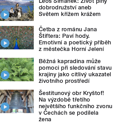
Leoš Šimánek: Život plný
dobrodružství aneb
Světem křížem krážem
Četba z románu Jana
Štiftera: Paví hody.
Emotivní a poetický příběh
z městečka Horní Jelení
Běžná kapradina může
pomoci při sledování stavu
krajiny jako citlivý ukazatel
životního prostředí
Šestitunový obr Kryštof!
Na výzdobě třetího
největšího funkčního zvonu
v Čechách se podílela
žena