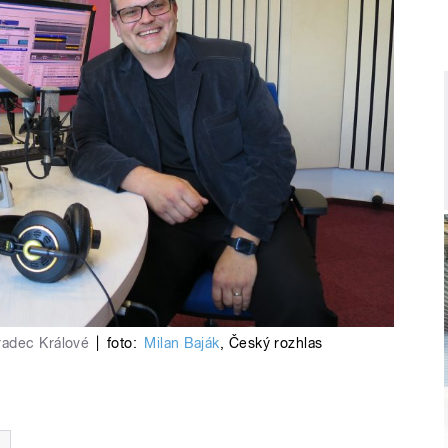
radec Králové
|
foto:
Milan Baják
,
Český rozhlas