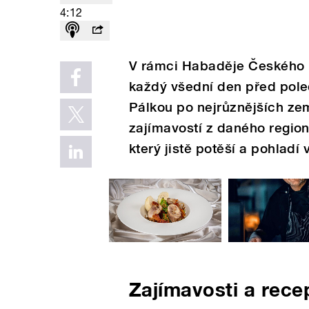
4:12
V rámci Habaděje Českého 
každý všední den před pol
Pálkou po nejrůznějších ze
zajímavostí z daného region
který jistě potěší a pohladí
Zajímavosti a rece