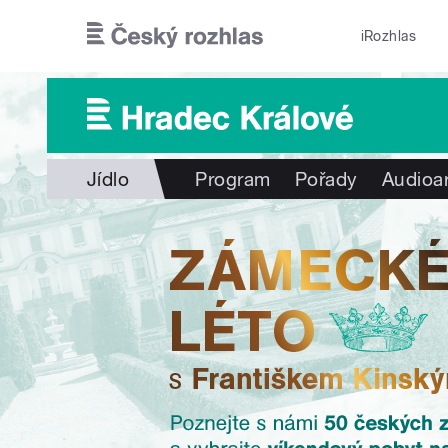
Přejít k hlavnímu obsahu
iRozhlas
Jídlo
Program
Pořady
Audioa