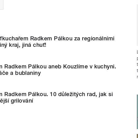
šéfkuchařem Radkem Pálkou za regionálními
ný kraj, jiná chuť!
m Radkem Pálkou aneb Kouzlíme v kuchyni.
áče a bublaniny
 Radkem Pálkou. 10 důležitých rad, jak si
ější grilování