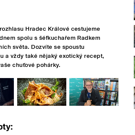
rozhlasu Hradec Králové cestujeme
ednem spolu s šéfkuchařem Radkem
mích světa. Dozvíte se spoustu
u a vždy také nějaký exotický recept,
 vaše chuťové pohárky.
pty: