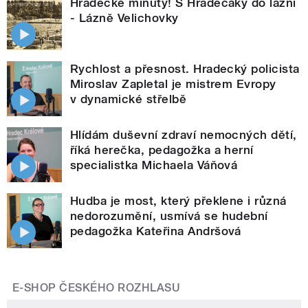
Hradecké minuty! S Hradečáky do lázní
- Lázně Velichovky
Rychlost a přesnost. Hradecký policista
Miroslav Zapletal je mistrem Evropy
v dynamické střelbě
Hlídám duševní zdraví nemocných dětí,
říká herečka, pedagožka a herní
specialistka Michaela Váňová
Hudba je most, který překlene i různá
nedorozumění, usmívá se hudební
pedagožka Kateřina Andršová
E-SHOP ČESKÉHO ROZHLASU