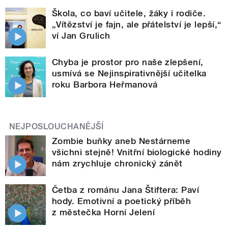
Škola, co baví učitele, žáky i rodiče.
„Vítězství je fajn, ale přátelství je lepší,“
ví Jan Grulich
Chyba je prostor pro naše zlepšení,
usmívá se Nejinspirativnější učitelka
roku Barbora Heřmanová
NEJPOSLOUCHANĚJŠÍ
Zombie buňky aneb Nestárneme
všichni stejně! Vnitřní biologické hodiny
nám zrychluje chronický zánět
Četba z románu Jana Štiftera: Paví
hody. Emotivní a poetický příběh
z městečka Horní Jelení