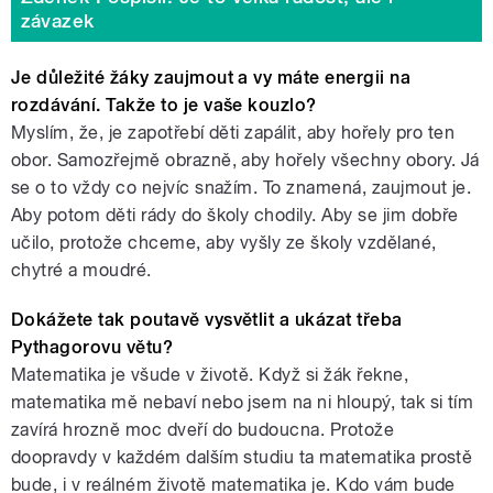
závazek
Je důležité žáky zaujmout a vy máte energii na
rozdávání. Takže to je vaše kouzlo?
Myslím, že, je zapotřebí děti zapálit, aby hořely pro ten
obor. Samozřejmě obrazně, aby hořely všechny obory. Já
se o to vždy co nejvíc snažím. To znamená, zaujmout je.
Aby potom děti rády do školy chodily. Aby se jim dobře
učilo, protože chceme, aby vyšly ze školy vzdělané,
chytré a moudré.
Dokážete tak poutavě vysvětlit a ukázat třeba
Pythagorovu větu?
Matematika je všude v životě. Když si žák řekne,
matematika mě nebaví nebo jsem na ni hloupý, tak si tím
zavírá hrozně moc dveří do budoucna. Protože
doopravdy v každém dalším studiu ta matematika prostě
bude, i v reálném životě matematika je. Kdo vám bude