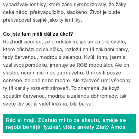
vypadávaly lentilky, které zase symbolizovaly, že žáky
čeká něco, překvapujícího, sladkého. Život je bude
překvapovat stejně jako ty lentilky.
Co jste tam měli dál za úkol?
Rozhodl jsem se, že představím, jak se dá bílé světlo,
které přichází od sluníčka, rozložit na tři základní barvy,
tedy červenou, modrou a zelenou. Kvůli tomu jsem si
vzal svoji pomůcku, jmenuje se RGB modulátor. Ale on
vlastně neumí nic moc zajímavého. Umí svítí pouze
červeně, zeleně nebo modře. Ale zároveň umí všechny
ty tři kanály rozsvítit zároveň. To znamená, že když
spustím červenou, modrou a zelenou dohromady, tak
světe div se, je vidět krásná, bílá barva.
Rád si hraji. Zůstalo mi to ze skautu, směje se
nejoblíbenější fyzikář, vítěz ankety Zlatý Ámos