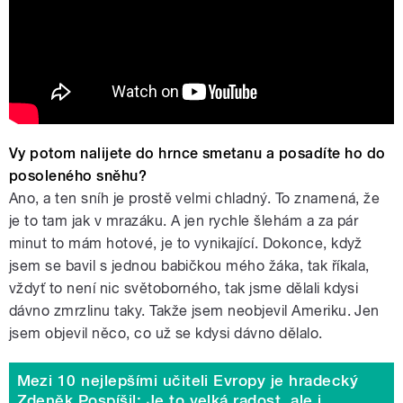
Vy potom nalijete do hrnce smetanu a posadíte ho do
posoleného sněhu?
Ano, a ten sníh je prostě velmi chladný. To znamená, že
je to tam jak v mrazáku. A jen rychle šlehám a za pár
minut to mám hotové, je to vynikající. Dokonce, když
jsem se bavil s jednou babičkou mého žáka, tak říkala,
vždyť to není nic světoborného, tak jsme dělali kdysi
dávno zmrzlinu taky. Takže jsem neobjevil Ameriku. Jen
jsem objevil něco, co už se kdysi dávno dělalo.
Mezi 10 nejlepšími učiteli Evropy je hradecký
Zdeněk Pospíšil: Je to velká radost, ale i