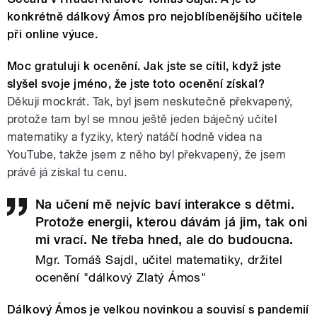
konkrétně dálkový Ámos pro nejoblíbenějšího učitele
při online výuce.
Moc gratuluji k ocenění. Jak jste se cítil, když jste
slyšel svoje jméno, že jste toto ocenění získal?
Děkuji mockrát. Tak, byl jsem neskutečně překvapený,
protože tam byl se mnou ještě jeden báječný učitel
matematiky a fyziky, který natáčí hodně videa na
YouTube, takže jsem z něho byl překvapený, že jsem
právě já získal tu cenu.
Na učení mě nejvíc baví interakce s dětmi.
Protože energii, kterou dávám já jim, tak oni
mi vrací. Ne třeba hned, ale do budoucna.
Mgr. Tomáš Sajdl, učitel matematiky, držitel
ocenění "dálkový Zlatý Ámos"
Dálkový Ámos je velkou novinkou a souvisí s pandemií