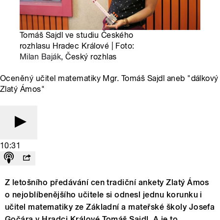
Tomáš Sajdl ve studiu Českého
rozhlasu Hradec Králové | Foto:
Milan Baják
, Český rozhlas
Oceněný učitel matematiky Mgr. Tomáš Sajdl aneb "dálkový
Zlatý Ámos"
10:31
Z letošního předávání cen tradiční ankety Zlatý Ámos
o nejoblíbenějšího učitele si odnesl jednu korunku i
učitel matematiky ze Základní a mateřské školy Josefa
Gočára v Hradci Králové Tomáš Sajdl. A je to