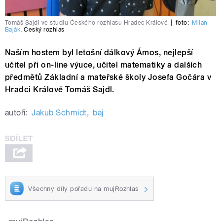
Tomáš Sajdl ve studiu Českého rozhlasu Hradec Králové
|
foto:
Milan
Baják
,
Český rozhlas
Naším hostem byl letošní dálkový Ámos, nejlepší
učitel při on-line výuce, učitel matematiky a dalších
předmětů Základní a mateřské školy Josefa Gočára v
Hradci Králové Tomáš Sajdl.
autoři:
Jakub Schmidt
,
baj
Všechny díly pořadu na mujRozhlas