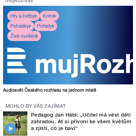
mujRozhlas
Hry a četby
Krimi
Pohádky
Pořady
Živé vysílání
Audiosvět Českého rozhlasu na jednom místě
MOHLO BY VÁS ZAJÍMAT
Pedagog Jan Hábl: „Učitel má vést děti
zahradou. Ať si přivoní ke všem květům
a zjistí, co je baví“