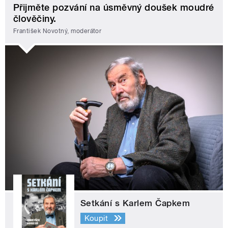
Přijměte pozvání na úsměvný doušek moudré
člověčiny.
František Novotný, moderátor
Setkání s Karlem Čapkem
Koupit