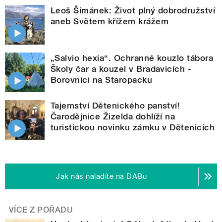
Leoš Šimánek: Život plný dobrodružství
aneb Světem křížem krážem
„Salvio hexia“. Ochranné kouzlo tábora
Školy čar a kouzel v Bradavicích -
Borovnici na Staropacku
Tajemství Dětenického panství!
Čarodějnice Žizelda dohlíží na
turistickou novinku zámku v Dětenicích
Jak nás naladíte na DABu
VÍCE Z POŘADU