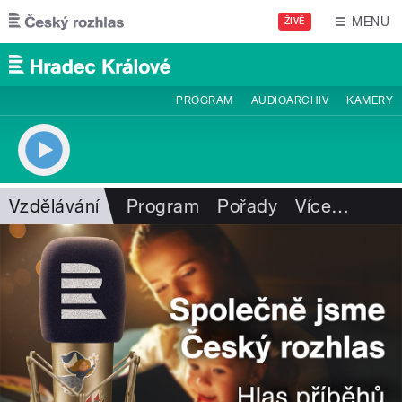
Přejít k hlavnímu obsahu
MENU
ŽIVĚ
PROGRAM
AUDIOARCHIV
KAMERY
Vzdělávání
Program
Pořady
Více
…