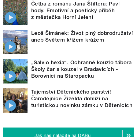
Četba z románu Jana Štiftera: Paví
hody. Emotivní a poetický příběh
z městečka Horní Jelení
Leoš Šimánek: Život plný dobrodružství
aneb Světem křížem krážem
„Salvio hexia“. Ochranné kouzlo tábora
Školy čar a kouzel v Bradavicích -
Borovnici na Staropacku
Tajemství Dětenického panství!
Čarodějnice Žizelda dohlíží na
turistickou novinku zámku v Dětenicích
Jak nás naladíte na DABu