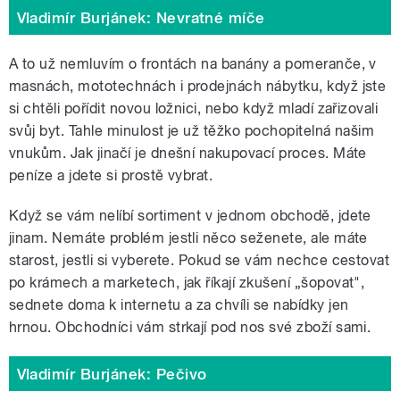
Vladimír Burjánek: Nevratné míče
A to už nemluvím o frontách na banány a pomeranče, v
masnách, mototechnách i prodejnách nábytku, když jste
si chtěli pořídit novou ložnici, nebo když mladí zařizovali
svůj byt. Tahle minulost je už těžko pochopitelná našim
vnukům. Jak jinačí je dnešní nakupovací proces. Máte
peníze a jdete si prostě vybrat.
Když se vám nelíbí sortiment v jednom obchodě, jdete
jinam. Nemáte problém jestli něco seženete, ale máte
starost, jestli si vyberete. Pokud se vám nechce cestovat
po krámech a marketech, jak říkají zkušení „šopovat",
sednete doma k internetu a za chvíli se nabídky jen
hrnou. Obchodníci vám strkají pod nos své zboží sami.
Vladimír Burjánek: Pečivo