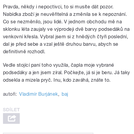
Pravda, někdy i nepoctivci, to si musíte dát pozor.
Nabídka zboží je neuvěřitelná a změnila se k nepoznání.
Co se nezměnilo, jsou lidé. V jednom obchodu mě na
sklonku léta zaujaly ve výprodeji dvě barvy podsedáků na
venkovní křesla. Vybral jsem si z hnědých čtyři poslední,
dal je před sebe a vzal ještě druhou barvu, abych se
definitivně rozhodl.
Vedle stojící paní toho využila, čapla moje vybrané
podsedáky a jen jsem zíral. Počkejte, já si je beru. Já taky
odsekla a mizela pryč. Inu, kdo zaváhá, znáte to.
autoři:
Vladimír Burjánek
,
baj