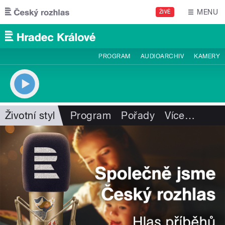
Přejít k hlavnímu obsahu
MENU
ŽIVĚ
PROGRAM
AUDIOARCHIV
KAMERY
Životní styl
Program
Pořady
Více
…