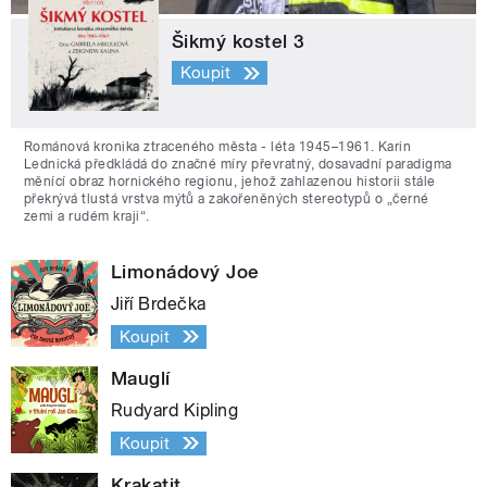
Šikmý kostel 3
Koupit
Románová kronika ztraceného města - léta 1945–1961. Karin
Lednická předkládá do značné míry převratný, dosavadní paradigma
měnící obraz hornického regionu, jehož zahlazenou historii stále
překrývá tlustá vrstva mýtů a zakořeněných stereotypů o „černé
zemi a rudém kraji“.
Limonádový Joe
Jiří Brdečka
Koupit
Mauglí
Rudyard Kipling
Koupit
Krakatit