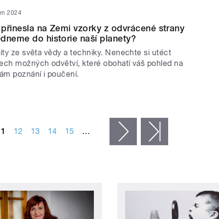
en 2024
přinesla na Zemi vzorky z odvrácené strany
dneme do historie naší planety?
ity ze světa vědy a techniky. Nenechte si utéct
ech možných odvětví, které obohatí váš pohled na
vám poznání i poučení.
11
12
13
14
15
…
následující ›
poslední »