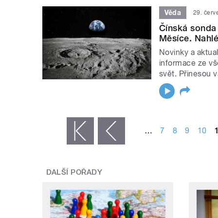
Věda
29. červ
Čínská sonda 
Měsíce. Nahlé
Novinky a aktual
informace ze vš
svět. Přinesou 
STRÁNKY
…
7
8
9
10
« první
‹ předchozí
DALŠÍ POŘADY