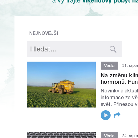
NEJNOVĚJŠÍ
Věda
31. srpe
Na změnu klim
hormonů. Fung
Novinky a aktual
informace ze vš
svět. Přinesou 
Věda
24. srpe