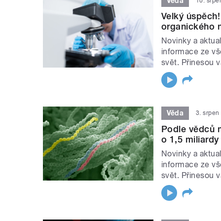
Věda
10. srpe
Velký úspěch! 
organického m
Novinky a aktual
informace ze vš
svět. Přinesou 
Věda
3. srpen
Podle vědců m
o 1,5 miliardy
Novinky a aktual
informace ze vš
svět. Přinesou 