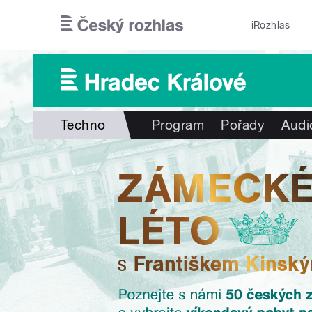
Přejít k hlavnímu obsahu
iRozhlas
Techno
Program
Pořady
Audi