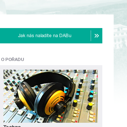
Jak nás naladíte na DABu
O POŘADU