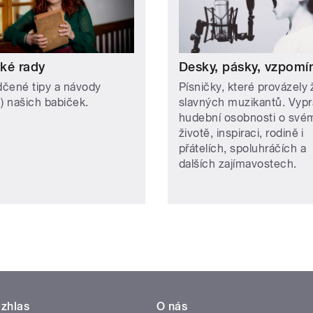
ké rady
Desky, pásky, vzpomí
čené tipy a návody
Písničky, které provázely 
n) našich babiček.
slavných muzikantů. Vypr
hudební osobnosti o své
životě, inspiraci, rodině i
přátelích, spoluhráčích a
dalších zajímavostech.
zhlas
O nás