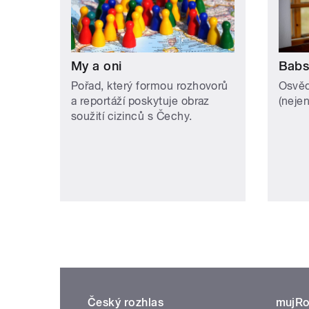
My a oni
Babs
Pořad, který formou rozhovorů
Osvěd
a reportáží poskytuje obraz
(neje
soužití cizinců s Čechy.
Český rozhlas
mujRo