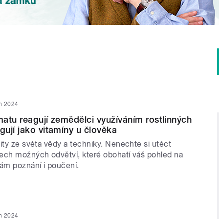
n 2024
atu reagují zemědělci využíváním rostlinných
ují jako vitamíny u člověka
ity ze světa vědy a techniky. Nenechte si utéct
ech možných odvětví, které obohatí váš pohled na
vám poznání i poučení.
n 2024