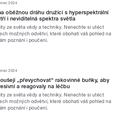
venec 2024
a oběžnou dráhu družici s hyperspektrální
í i neviditelná spektra světla
ity ze světa vědy a techniky. Nenechte si utéct
ech možných odvětví, které obohatí váš pohled na
vám poznání i poučení.
venec 2024
koušejí „převychovat“ rakovinné buňky, aby
esivní a reagovaly na léčbu
ity ze světa vědy a techniky. Nenechte si utéct
ech možných odvětví, které obohatí váš pohled na
vám poznání i poučení.