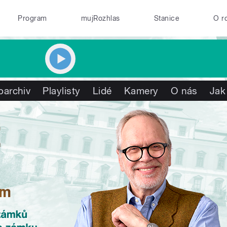
Program
mujRozhlas
Stanice
O r
oarchiv
Playlisty
Lidé
Kamery
O nás
Jak