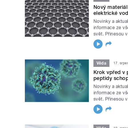
Nový materiá
elektrické vo
Novinky a aktual
informace ze vš
svět. Přinesou 
Věda
17. srpe
Krok vpřed v p
peptidy schop
Novinky a aktual
informace ze vš
svět. Přinesou 