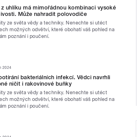
l z uhlíku má mimořádnou kombinaci vysoké
divosti. Může nahradit polovodiče
ity ze světa vědy a techniky. Nenechte si utéct
ech možných odvětví, které obohatí váš pohled na
vám poznání i poučení.
n 2024
otírání bakteriálních infekcí. Vědci navrhli
né ničit i rakovinové buňky
ity ze světa vědy a techniky. Nenechte si utéct
ech možných odvětví, které obohatí váš pohled na
vám poznání i poučení.