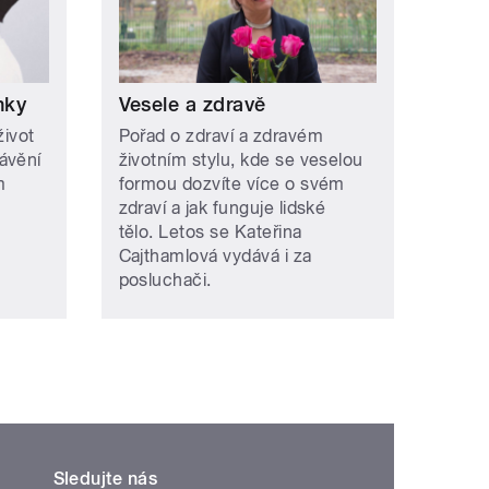
nky
Vesele a zdravě
život
Pořad o zdraví a zdravém
ávění
životním stylu, kde se veselou
m
formou dozvíte více o svém
zdraví a jak funguje lidské
tělo. Letos se Kateřina
Cajthamlová vydává i za
posluchači.
Sledujte nás