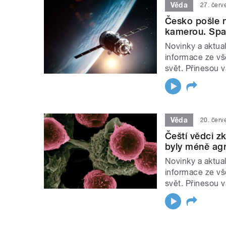
Věda
27. čer
Česko pošle n
kamerou. Spatř
Novinky a aktual
informace ze vš
svět. Přinesou 
Věda
20. čer
Čeští vědci z
byly méně agr
Novinky a aktual
informace ze vš
svět. Přinesou 