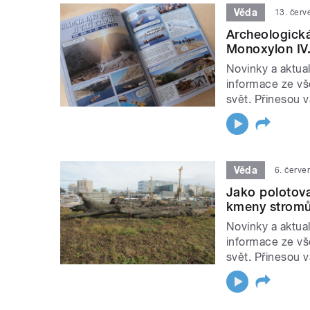
Věda
13. čer
Archeologick
Monoxylon IV
Novinky a aktual
informace ze vš
svět. Přinesou 
Věda
6. červe
Jako polotovar
kmeny stromů 
Novinky a aktual
informace ze vš
svět. Přinesou 