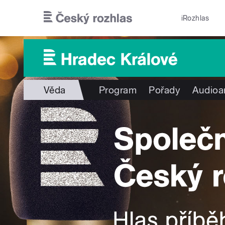
Přejít k hlavnímu obsahu
iRozhlas
Věda
Program
Pořady
Audioa