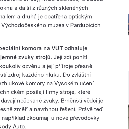
okna a další z různých skleněných
mailem a druhá je opatřena optickým
og Východočeského muzea v Pardubicích
peciální komora na VUT odhaluje
ajemné zvuky strojů
. Její zdi pohltí
koukoliv ozvěnu a její přítroje přesně
jistí zdroj každého hluku. Do zvláštní
ezhlukové komory na Vysokém učení
chnickém posílají firmy stroje, které
ydávají nečekané zvuky. Brněnští vědci je
řesně změří a navrhnou řešení. Právě teď
o například zkoumají u nové převodovky
kody Auto.