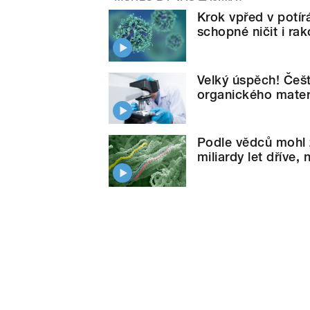
Krok vpřed v potírá
schopné ničit i ra
Velký úspěch! Čeští
organického mater
Podle vědců mohl ž
miliardy let dříve,