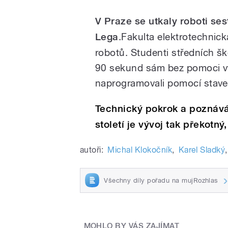
V Praze se utkaly roboti s
Lega
.Fakulta elektrotechnic
robotů. Studenti středních šk
90 sekund sám bez pomoci vyči
naprogramovali pomocí stav
Technický pokrok a poznává
století je vývoj tak překotný,
autoři:
Michal Klokočník
,
Karel Sladký
,
Všechny díly pořadu na mujRozhlas
MOHLO BY VÁS ZAJÍMAT