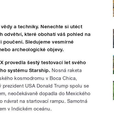
 vědy a techniky. Nenechte si utéct
 odvětví, které obohatí váš pohled na
 i poučení. Sledujeme vesmírné
nebo archeologické objevy.
 provedla šestý testovací let svého
ího systému Starship.
Nosná raketa
xaského kosmodromu v Boca Chica,
ný prezident USA Donald Trump spolu se
m, neočekávaně dopadla do Mexického
a o návrat na startovací rampu. Samotná
nem v Indickém oceánu.