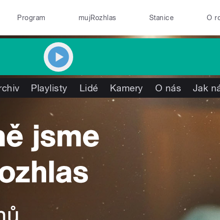
Program
mujRozhlas
Stanice
O r
rchiv
Playlisty
Lidé
Kamery
O nás
Jak ná