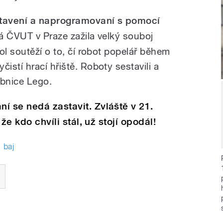
estavení a naprogramovaní s pomocí
ká ČVUT v Praze zažila velký souboj
ol soutěží o to, čí robot popelář během
stí hrací hřiště. Roboty sestavili a
ebnice Lego.
ní se nedá zast
avit. Zvláště v 21.
 že kdo chvíli stál, už stojí opodál!
baj