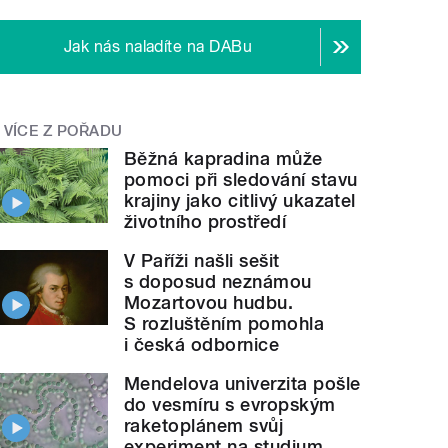
Jak nás naladíte na DABu
VÍCE Z POŘADU
Běžná kapradina může
pomoci při sledování stavu
krajiny jako citlivý ukazatel
životního prostředí
V Paříži našli sešit
s doposud neznámou
Mozartovou hudbu.
S rozluštěním pomohla
i česká odbornice
Mendelova univerzita pošle
do vesmíru s evropským
raketoplánem svůj
experiment na studium