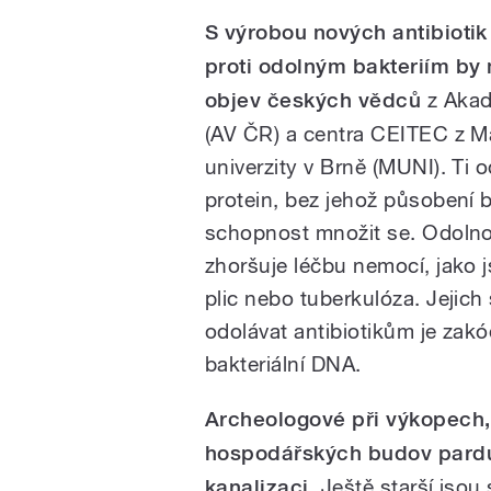
S výrobou nových antibioti
proti odolným bakteriím by
objev českých vědců
z Akad
(AV ČR) a centra CEITEC z 
univerzity v Brně (MUNI). Ti od
protein, bez jehož působení b
schopnost množit se. Odolnos
zhoršuje léčbu nemocí, jako 
plic nebo tuberkulóza. Jejic
odolávat antibiotikům je zak
bakteriální DNA.
Archeologové při výkopech, 
hospodářských budov pardu
kanalizaci
. Ještě starší jsou