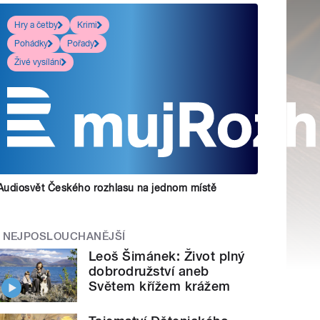
Hry a četby
Krimi
Pohádky
Pořady
Živé vysílání
Audiosvět Českého rozhlasu na jednom místě
NEJPOSLOUCHANĚJŠÍ
Leoš Šimánek: Život plný
dobrodružství aneb
Světem křížem krážem