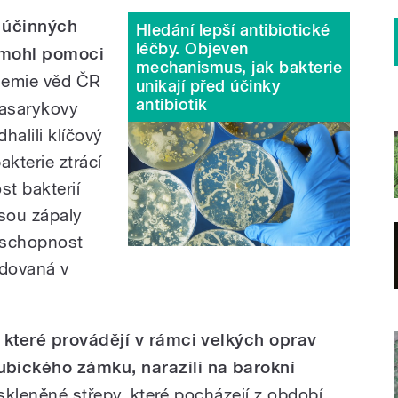
k účinných
Hledání lepší antibiotické
léčby. Objeven
 mohl pomoci
mechanismus, jak bakterie
emie věd ČR
unikají před účinky
antibiotik
Masarykovy
halili klíčový
akterie ztrácí
t bakterií
jsou zápaly
h schopnost
ódovaná v
které provádějí v rámci velkých oprav
bického zámku, narazili na barokní
 skleněné střepy, které pocházejí z období