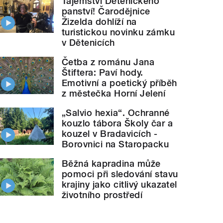
Tajemství Dětenického
panství! Čarodějnice
Žizelda dohlíží na
turistickou novinku zámku
v Dětenicích
Četba z románu Jana
Štiftera: Paví hody.
Emotivní a poetický příběh
z městečka Horní Jelení
„Salvio hexia“. Ochranné
kouzlo tábora Školy čar a
kouzel v Bradavicích -
Borovnici na Staropacku
Běžná kapradina může
pomoci při sledování stavu
krajiny jako citlivý ukazatel
životního prostředí