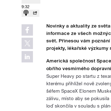
9:32
Novinky a aktuality ze světa
informace ze všech možných
svět. Přinesou vám poznání
projekty, lékařské výzkumy 
Americká společnost SpaceX
obřího vesmírného dopravn
Super Heavy po startu z te
kterému přihlížel nově zvole
šéfem SpaceX Elonem Muske
zálivu, místo aby se pokusil
loď skončila v souladu s plá