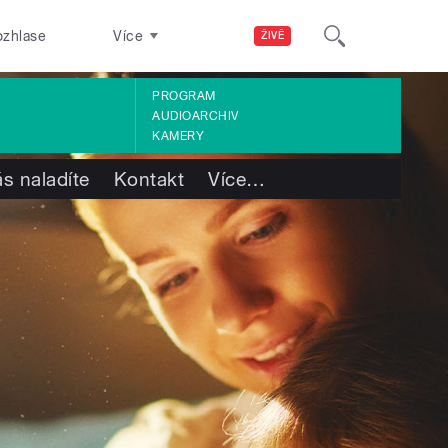
ozhlase
Více
ŽIVĚ
PROGRAM
AUDIOARCHIV
KAMERY
s naladíte
Kontakt
Více
…