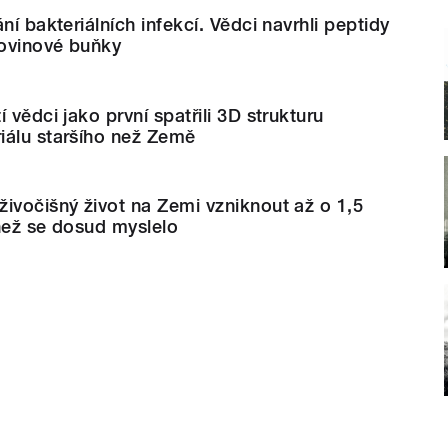
ní bakteriálních infekcí. Vědci navrhli peptidy
kovinové buňky
 vědci jako první spatřili 3D strukturu
iálu staršího než Země
ivočišný život na Zemi vzniknout až o 1,5
 než se dosud myslelo