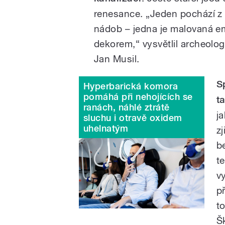
renesance. „Jeden pochází z 
nádob – jedna je malovaná e
dekorem,“ vysvětlil archeol
Jan Musil.
S
Hyperbarická komora
pomáhá při nehojících se
t
ranách, náhlé ztrátě
ja
sluchu i otravě oxidem
uhelnatým
z
b
te
v
p
t
Š