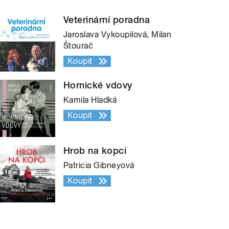
Veterinární poradna
Jaroslava Vykoupilová, Milan
Štourač
Koupit
Hornické vdovy
Kamila Hladká
Koupit
Hrob na kopci
Patricia Gibneyová
Koupit