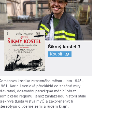
Šikmý kostel 3
Koupit
Románová kronika ztraceného města - léta 1945–
1961. Karin Lednická předkládá do značné míry
převratný, dosavadní paradigma měnící obraz
hornického regionu, jehož zahlazenou historii stále
překrývá tlustá vrstva mýtů a zakořeněných
stereotypů o „černé zemi a rudém kraji“.