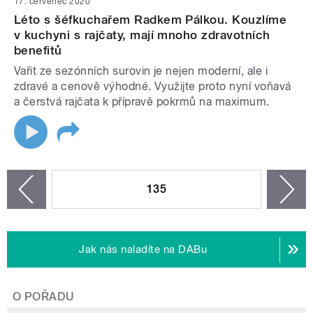
17. červenec 2020
Léto s šéfkuchařem Radkem Pálkou. Kouzlíme
v kuchyni s rajčaty, mají mnoho zdravotních
benefitů
Vařit ze sezónních surovin je nejen moderní, ale i
zdravé a cenově výhodné. Využijte proto nyní voňavá
a čerstvá rajčata k přípravě pokrmů na maximum.
STRÁNKY
135
n
zí
Jak nás naladíte na DABu
O POŘADU