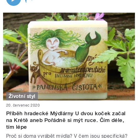
Životní styl
20. červenec 2020
Příběh hradecké Mýdlárny U dvou koček začal
na Krétě aneb Pořádně si mýt ruce. Čím déle,
tím lépe
Proč si doma vyrábět mýdla? V čem jsou specifická?