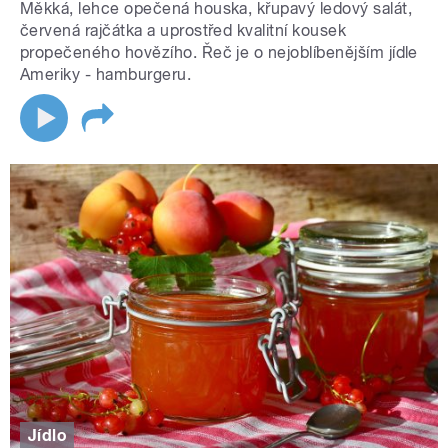
Měkká, lehce opečená houska, křupavý ledový salát,
červená rajčátka a uprostřed kvalitní kousek
propečeného hovězího. Řeč je o nejoblíbenějším jídle
Ameriky - hamburgeru.
Jídlo