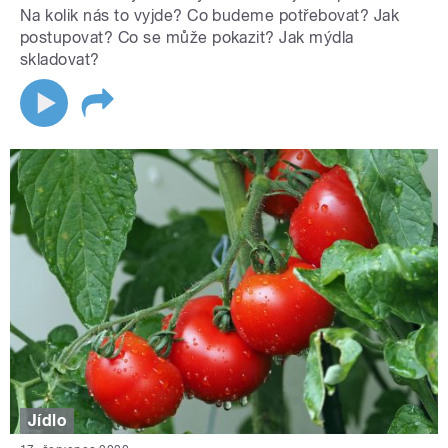
Na kolik nás to vyjde? Co budeme potřebovat? Jak
postupovat? Co se může pokazit? Jak mýdla
skladovat?
Jídlo