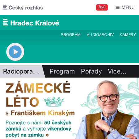
Přejít k hlavnímu obsahu
MENU
ŽIVĚ
PROGRAM
AUDIOARCHIV
KAMERY
Radioporadna
Program
Pořady
Více
…