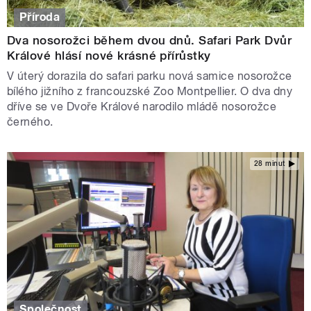
Příroda
Dva nosorožci během dvou dnů. Safari Park Dvůr
Králové hlásí nové krásné přírůstky
V úterý dorazila do safari parku nová samice nosorožce
bílého jižního z francouzské Zoo Montpellier. O dva dny
dříve se ve Dvoře Králové narodilo mládě nosorožce
černého.
28 minut
Společnost