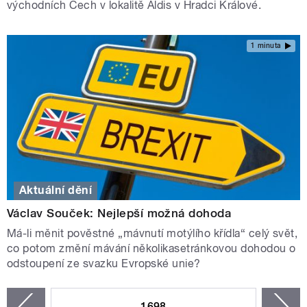
východních Čech v lokalitě Aldis v Hradci Králové.
1 minuta
Aktuální dění
Václav Souček: Nejlepší možná dohoda
Má-li měnit pověstné „mávnutí motýlího křídla“ celý svět,
co potom změní mávání několikasetránkovou dohodou o
odstoupení ze svazku Evropské unie?
STRÁNKY
1698
n