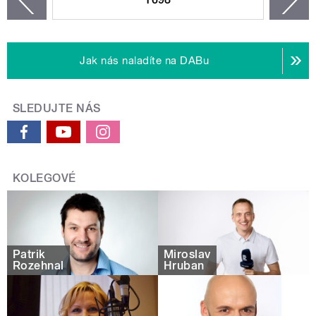
zí
Jak nás naladíte na DABu
SLEDUJTE NÁS
KOLEGOVÉ
Patrik
Miroslav
Rozehnal
Hruban