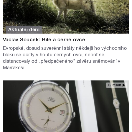
Aktuální dění
Václav Souček: Bílé a černé ovce
Evropské, dosud suverénní státy někdejšího východního
bloku se ocitly v houfu černých ovcí, neboť se
distancovaly od „předpečeného" závěru sněmování v
Marrákeši.
10 minut