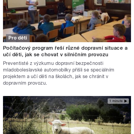
Pro děti
Počítačový program řeší různé dopravní situace a
učí děti, jak se chovat v silničním provozu
Preventisté z výzkumu dopravní bezpečnosti
mladoboleslavské automobilky přišli se speciálním
projektem a učí děti na školách, jak se chránit v
dopravním provozu.
1 minuta