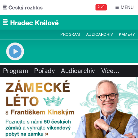
Přejít k hlavnímu obsahu
MENU
ŽIVĚ
PROGRAM
AUDIOARCHIV
KAMERY
Program
Pořady
Audioarchiv
Více
…