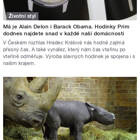
Životní styl
Má je Alain Delon i Barack Obama. Hodinky Prim
dodnes najdete snad v každé naší domácnosti
V Českém rozhlas Hradec Králové nás hodně zajímá
přesný čas. A také vynález, který nám čas vteřinu po
vteřině odměřuje. Výroba slavných hodinek je spojena i s
naším krajem.