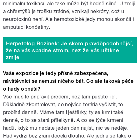
minimální toxikací, ale také může být hodně silné. U zmijí
a chřestýšů je trošku zrádné, vznikají nekrózy, což u
neurotoxinů není. Ale hemotoxické jedy mohou skončit i
amputací končetiny.
Herpetolog Rozínek: Je skoro pravděpodobnější,
že na vás spadne strom, než že vás uštkne
zmije
Vaše expozice je tedy přísně zabezpečena,
návštěvníci se nemusí ničeho bát. Co ale taková péče
o hady obnáší?
Vše musíte připravit předem, než tam pustíte lidi.
Důkladně zkontrolovat, co nejvíce terária vyčistit, to
probíhá denně. Máme tam i ještěrky, ty se krmí také
denně, o to se stará přítelkyně. A co se týče krmení
hadů, když mu nedáte jeden den najíst, nic se neděje.
Had vydrží bez žraní docela dlouho. Ale jedná se také o