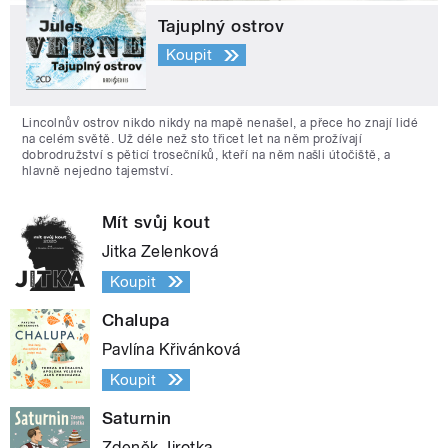
Tajuplný ostrov
Koupit
Lincolnův ostrov nikdo nikdy na mapě nenašel, a přece ho znají lidé
na celém světě. Už déle než sto třicet let na něm prožívají
dobrodružství s pěticí trosečníků, kteří na něm našli útočiště, a
hlavně nejedno tajemství.
Mít svůj kout
Jitka Zelenková
Koupit
Chalupa
Pavlína Křivánková
Koupit
Saturnin
Zdeněk Jirotka