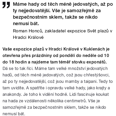
Máme hady od těch méně jedovatých, až po
ty nejjedovatější. Vše je samozřejmě za
bezpečnostním sklem, takže se nikdo
nemusí bát.
Roman Honců, zakladatel expozice Svět plazů v
Hradci Králové
Vaše expozice plazů v Hradci Králové v Kuklenách je
otevřena přes prázdniny od pondělí do neděle od 10
do 18 hodin a najdeme tam téměř stovku exponátů.
Dá se to tak říci. Máme tam velké množství jedovatých
hadů, od těch méně jedovatých, což jsou chřestýšovci,
až po ty nejjedovatější, což jsou mamby a taipani. Tedy to
tam uvidíte. A spatříte i opravdu velké hady, jako krajty a
anakondy. Je toho k vidění hodně. Lidi fascinuje koukat
na hada ze vzdálenosti několika centimetrů. Vše je
samozřejmě za bezpečnostním sklem, takže se nikdo
nemusí bát.