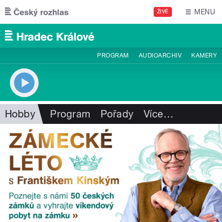
Přejít k hlavnímu obsahu
MENU
ŽIVĚ
PROGRAM
AUDIOARCHIV
KAMERY
Hobby
Program
Pořady
Více
…