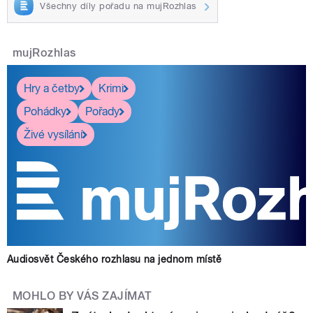
Všechny díly pořadu na mujRozhlas
mujRozhlas
Hry a četby
Krimi
Pohádky
Pořady
Živé vysílání
Audiosvět Českého rozhlasu na jednom místě
MOHLO BY VÁS ZAJÍMAT