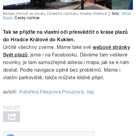
Roman Honců ve studiu Českého rozhlasu Hradec Králové
|
foto:
Milan
Baják
,
Český rozhlas
Tak se přijďte na vlastní oči přesvědčit o kráse plazů
do Hradce Králové do Kuklen.
Určitě všechny zveme. Máme také své
webové stránky
Svět plazů
, jsme i na Facebooku. Dáváme tam veškeré
novinky, je tam samozřejmě adresa i mapa, jak se k nám
dostat. Podle navigace úplně bez problémů. Máme i
vlastní parkoviště, takže můžete klidně přijet.
autoři:
Kateřina Fikejzová Prouzová
,
baj