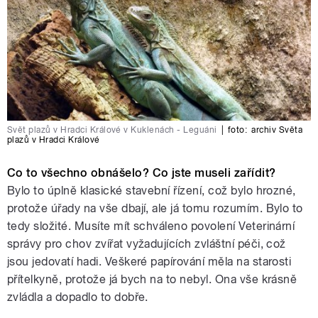
Svět plazů v Hradci Králové v Kuklenách - Leguáni
|
foto:
archiv Světa
plazů v Hradci Králové
Co to všechno obnášelo? Co jste museli zařídit?
Bylo to úplně klasické stavební řízení, což bylo hrozné,
protože úřady na vše dbají, ale já tomu rozumím. Bylo to
tedy složité. Musíte mít schváleno povolení Veterinární
správy pro chov zvířat vyžadujících zvláštní péči, což
jsou jedovatí hadi. Veškeré papírování měla na starosti
přítelkyně, protože já bych na to nebyl. Ona vše krásně
zvládla a dopadlo to dobře.