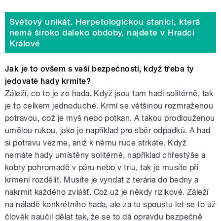
Světový unikát. Herpetologickou stanici, která
nemá široko daleko obdoby, najdete v Hradci
Králové
Jak je to ovšem s vaší bezpečností, když třeba ty
jedovaté hady krmíte?
Záleží, co to je ze hada. Když jsou tam hadi solitérně, tak
je to celkem jednoduché. Krmí se většinou rozmraženou
potravou, což je myš nebo potkan. A takou prodlouženou
umělou rukou, jako je například pro sběr odpadků. A had
si potravu vezme, aniž k němu ruce strkáte. Když
nemáte hady umístěny solitérně, například chřestýše a
kobry pohromadě v páru nebo v triu, tak je musíte při
krmení rozdělit. Musíte je vyndat z terária do bedny a
nakrmit každého zvlášť. Což už je někdy rizikové. Záleží
na náladě konkrétního hada, ale za tu spoustu let se to už
člověk naučil dělat tak, že se to dá opravdu bezpečně