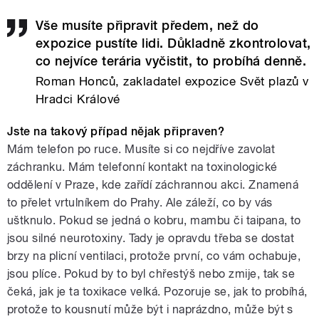
Vše musíte připravit předem, než do
expozice pustíte lidi. Důkladně zkontrolovat,
co nejvíce terária vyčistit, to probíhá denně.
Roman Honců, zakladatel expozice Svět plazů v
Hradci Králové
Jste na takový případ nějak připraven?
Mám telefon po ruce. Musíte si co nejdříve zavolat
záchranku. Mám telefonní kontakt na toxinologické
oddělení v Praze, kde zařídí záchrannou akci. Znamená
to přelet vrtulníkem do Prahy. Ale záleží, co by vás
uštknulo. Pokud se jedná o kobru, mambu či taipana, to
jsou silné neurotoxiny. Tady je opravdu třeba se dostat
brzy na plicní ventilaci, protože první, co vám ochabuje,
jsou plíce. Pokud by to byl chřestýš nebo zmije, tak se
čeká, jak je ta toxikace velká. Pozoruje se, jak to probíhá,
protože to kousnutí může být i naprázdno, může být s