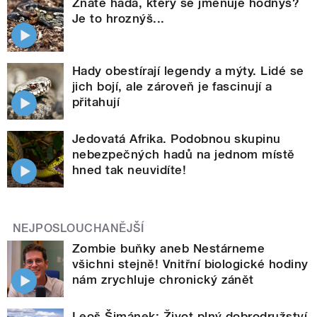
Znáte hada, který se jmenuje hodnýš?
Je to hroznýš...
Hady obestírají legendy a mýty. Lidé se
jich bojí, ale zároveň je fascinují a
přitahují
Jedovatá Afrika. Podobnou skupinu
nebezpečných hadů na jednom místě
hned tak neuvidíte!
NEJPOSLOUCHANĚJŠÍ
Zombie buňky aneb Nestárneme
všichni stejně! Vnitřní biologické hodiny
nám zrychluje chronický zánět
Leoš Šimánek: Život plný dobrodružství