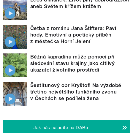
aneb Světem křížem krážem
Četba z románu Jana Štiftera: Paví
hody. Emotivní a poetický příběh
z městečka Horní Jelení
Běžná kapradina může pomoci při
sledování stavu krajiny jako citlivý
ukazatel životního prostředí
Šestitunový obr Kryštof! Na výzdobě
třetího největšího funkčního zvonu
v Čechách se podílela žena
Jak nás naladíte na DABu