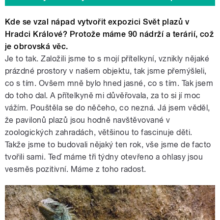
Kde se vzal nápad vytvořit expozici Svět plazů v
Hradci Králové? Protože máme 90 nádrží a terárií, což
je obrovská věc.
Je to tak. Založili jsme to s mojí přítelkyní, vznikly nějaké
prázdné prostory v našem objektu, tak jsme přemýšleli,
co s tím. Ovšem mně bylo hned jasné, co s tím. Tak jsem
do toho dal. A přítelkyně mi důvěřovala, za to si jí moc
vážím. Pouštěla se do něčeho, co nezná. Já jsem věděl,
že pavilonů plazů jsou hodně navštěvované v
zoologických zahradách, většinou to fascinuje děti.
Takže jsme to budovali nějaký ten rok, vše jsme de facto
tvořili sami. Teď máme tři týdny otevřeno a ohlasy jsou
vesměs pozitivní. Máme z toho radost.