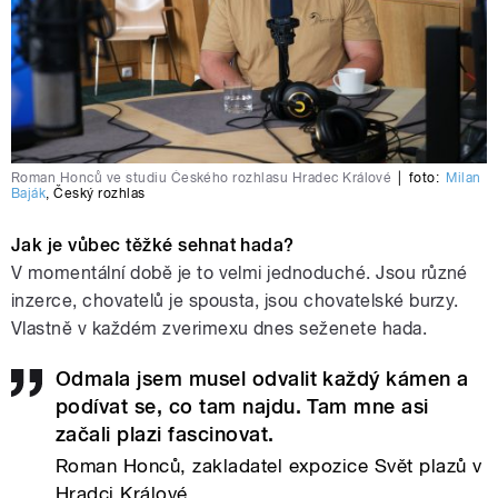
Roman Honců ve studiu Českého rozhlasu Hradec Králové
|
foto:
Milan
Baják
,
Český rozhlas
Jak je vůbec těžké sehnat hada?
V momentální době je to velmi jednoduché. Jsou různé
inzerce, chovatelů je spousta, jsou chovatelské burzy.
Vlastně v každém zverimexu dnes seženete hada.
Odmala jsem musel odvalit každý kámen a
podívat se, co tam najdu. Tam mne asi
začali plazi fascinovat.
Roman Honců, zakladatel expozice Svět plazů v
Hradci Králové