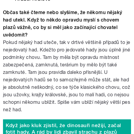
Občas také čteme nebo slyšíme, že někomu nějaký
had utekl. Když to někdo opravdu myslí s chovem
plazů vážně, co by si měl jako začínající chovatel
uvědomit?
Pokud nějaký had uteče, tak v drtivé většině případů to je
nejedovatý had. Kdežto pro jedovaté hady jsou úplně jiné
podmínky chovu. Tam by měla být opravdu místnost
zabezpečená, zamknutá, terárium by mělo být také
zamknuté. Tam jsou pravidla daleko přísnější. U
nejedovatých hadů se to samozřejmě může stát, ale had
je absolutně neškodný, co se týče klasického chovu, což
jsou užovky, krajty královské, jsou to malí hadi, co nejsou
schopni někomu ublížit. Spíše vám ublíží nějaký větší pes
než had.
Když jako kluk zjistil, že dinosauři nežijí, začal
fotit hady. A rád by lidi zbavil strachu z plazů