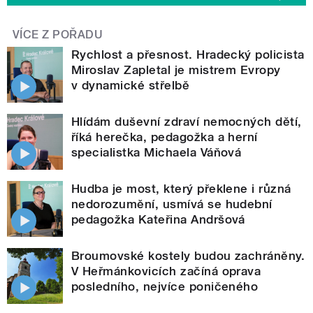
VÍCE Z POŘADU
Rychlost a přesnost. Hradecký policista
Miroslav Zapletal je mistrem Evropy
v dynamické střelbě
Hlídám duševní zdraví nemocných dětí,
říká herečka, pedagožka a herní
specialistka Michaela Váňová
Hudba je most, který překlene i různá
nedorozumění, usmívá se hudební
pedagožka Kateřina Andršová
Broumovské kostely budou zachráněny.
V Heřmánkovicích začíná oprava
posledního, nejvíce poničeného