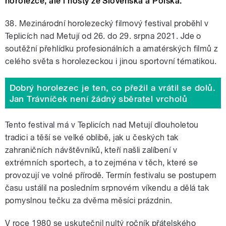
horolezce, ale i hosty ze Slovenska a Polska.
38. Mezinárodní horolezecký filmový festival proběhl v
Teplicích nad Metují od 26. do 29. srpna 2021. Jde o
soutěžní přehlídku profesionálních a amatérských filmů z
celého světa s horolezeckou i jinou sportovní tématikou.
Dobrý horolezec je ten, co přežil a vrátil se dolů.
Jan Trávníček není žádný sběratel vrcholů
Tento festival má v Teplicích nad Metují dlouholetou
tradici a těší se velké oblibě, jak u českých tak
zahraničních návštěvníků, kteří našli zalíbení v
extrémních sportech, a to zejména v těch, které se
provozují ve volné přírodě. Termín festivalu se postupem
času ustálil na posledním srpnovém víkendu a dělá tak
pomyslnou tečku za dvěma měsíci prázdnin.
V roce 1980 se uskutečnil nultý ročník přátelského