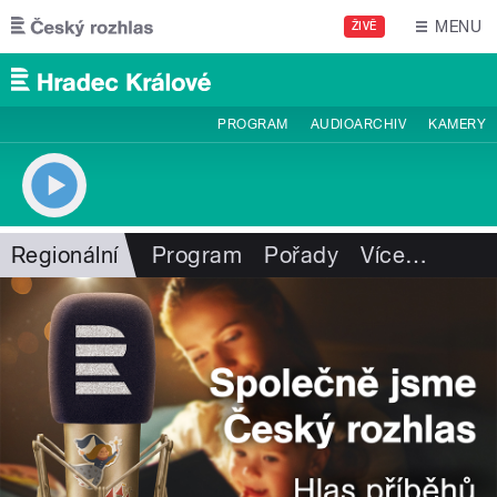
Přejít k hlavnímu obsahu
MENU
ŽIVĚ
PROGRAM
AUDIOARCHIV
KAMERY
Regionální
Program
Pořady
Více
…