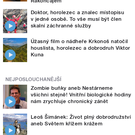
Rakoncajem
Doktor, horolezec a znalec místopisu
v jedné osobě. To vše musí být člen
skalní záchranné služby
Úžasný film o nádheře Krkonoš natočil
houslista, horolezec a dobrodruh Viktor
Kuna
NEJPOSLOUCHANĚJŠÍ
Zombie buňky aneb Nestárneme
všichni stejně! Vnitřní biologické hodiny
nám zrychluje chronický zánět
Leoš Šimánek: Život plný dobrodružství
aneb Světem křížem krážem