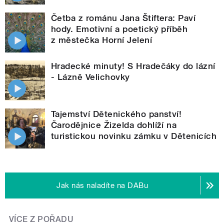
Četba z románu Jana Štiftera: Paví
hody. Emotivní a poetický příběh
z městečka Horní Jelení
Hradecké minuty! S Hradečáky do lázní
- Lázně Velichovky
Tajemství Dětenického panství!
Čarodějnice Žizelda dohlíží na
turistickou novinku zámku v Dětenicích
Jak nás naladíte na DABu
VÍCE Z POŘADU