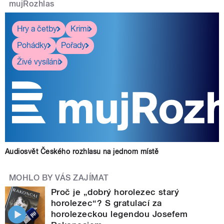
mujRozhlas
Hry a četby
Krimi
Pohádky
Pořady
Živé vysílání
Audiosvět Českého rozhlasu na jednom místě
MOHLO BY VÁS ZAJÍMAT
Proč je „dobrý horolezec starý
horolezec“? S gratulací za
horolezeckou legendou Josefem