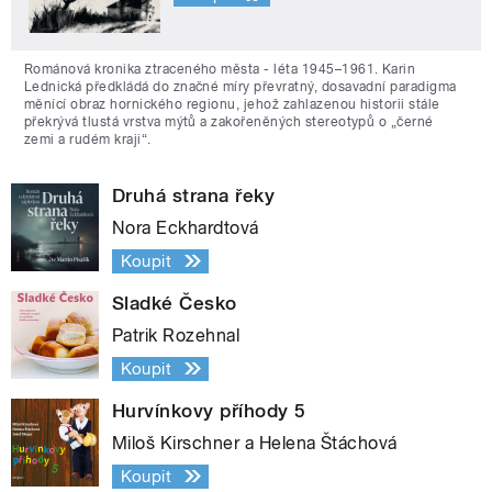
Románová kronika ztraceného města - léta 1945–1961. Karin
Lednická předkládá do značné míry převratný, dosavadní paradigma
měnící obraz hornického regionu, jehož zahlazenou historii stále
překrývá tlustá vrstva mýtů a zakořeněných stereotypů o „černé
zemi a rudém kraji“.
Druhá strana řeky
Nora Eckhardtová
Koupit
Sladké Česko
Patrik Rozehnal
Koupit
Hurvínkovy příhody 5
Miloš Kirschner a Helena Štáchová
Koupit