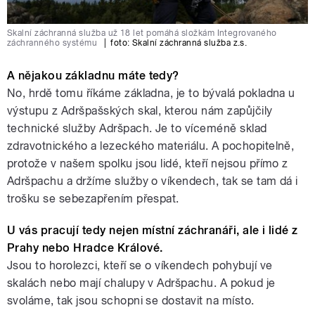
Skalní záchranná služba už 18 let pomáhá složkám Integrovaného
záchranného systému
|
foto:
Skalní záchranná služba z.s.
A nějakou základnu máte tedy?
No, hrdě tomu říkáme základna, je to bývalá pokladna u
výstupu z Adršpašských skal, kterou nám zapůjčily
technické služby Adršpach. Je to víceméně sklad
zdravotnického a lezeckého materiálu. A pochopitelně,
protože v našem spolku jsou lidé, kteří nejsou přímo z
Adršpachu a držíme služby o víkendech, tak se tam dá i
trošku se sebezapřením přespat.
U vás pracují tedy nejen místní záchranáři, ale i lidé z
Prahy nebo Hradce Králové.
Jsou to horolezci, kteří se o víkendech pohybují ve
skalách nebo mají chalupy v Adršpachu. A pokud je
svoláme, tak jsou schopni se dostavit na místo.