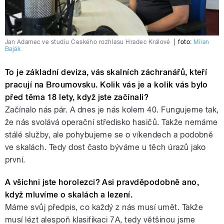
Jan Adamec ve studiu Českého rozhlasu Hradec Králové
|
foto:
Milan
Baják
To je základní deviza, vás skalních záchranářů, kteří
pracují na Broumovsku. Kolik vás je a kolik vás bylo
před těma 18 lety, když jste začínali?
Začínalo nás pár. A dnes je nás kolem 40. Fungujeme tak,
že nás svolává operační středisko hasičů. Takže nemáme
stálé služby, ale pohybujeme se o víkendech a podobně
ve skalách. Tedy dost často býváme u těch úrazů jako
první.
A všichni jste horolezci? Asi pravděpodobně ano,
když mluvíme o skalách a lezení.
Máme svůj předpis, co každý z nás musí umět. Takže
musí lézt alespoň klasifikaci 7A, tedy většinou jsme