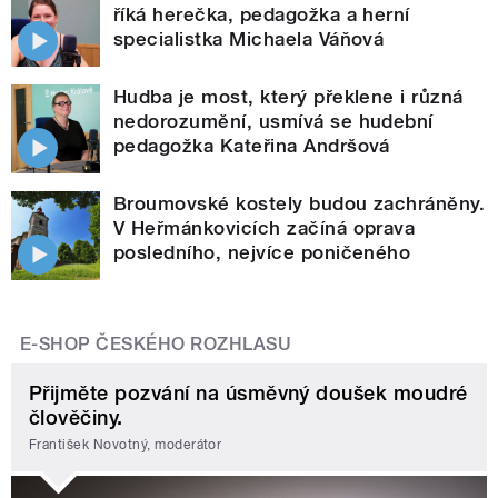
říká herečka, pedagožka a herní
specialistka Michaela Váňová
Hudba je most, který překlene i různá
nedorozumění, usmívá se hudební
pedagožka Kateřina Andršová
Broumovské kostely budou zachráněny.
V Heřmánkovicích začíná oprava
posledního, nejvíce poničeného
E-SHOP ČESKÉHO ROZHLASU
Přijměte pozvání na úsměvný doušek moudré
člověčiny.
František Novotný, moderátor