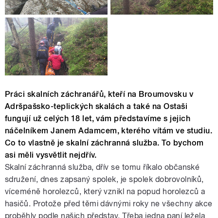
Práci skalních záchranářů, kteří na Broumovsku v
Adršpašsko-teplických skalách a také na Ostaši
fungují už celých 18 let, vám představíme s jejich
náčelníkem Janem Adamcem, kterého vítám ve studiu.
Co to vlastně je skalní záchranná služba. To bychom
asi měli vysvětlit nejdřív.
Skalní záchranná služba, dřív se tomu říkalo občanské
sdružení, dnes zapsaný spolek, je spolek dobrovolníků,
víceméně horolezců, který vznikl na popud horolezců a
hasičů. Protože před těmi dávnými roky ne všechny akce
proběhly podle našich představ. Třeba jedna paní ležela