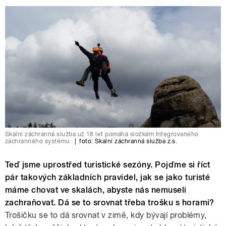
Skalní záchranná služba už 18 let pomáhá složkám Integrovaného
záchranného systému
|
foto:
Skalní záchranná služba z.s.
Teď jsme uprostřed turistické sezóny. Pojďme si říct
pár takových základních pravidel, jak se jako turisté
máme chovat ve skalách, abyste nás nemuseli
zachraňovat. Dá se to srovnat třeba trošku s horami?
Trošičku se to dá srovnat v zimě, kdy bývají problémy,