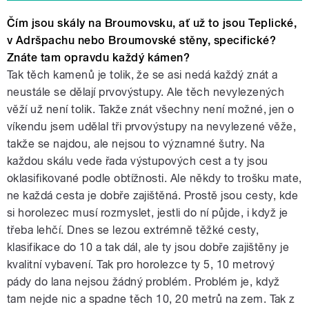
Čím jsou skály na Broumovsku, ať už to jsou Teplické,
v Adršpachu nebo Broumovské stěny, specifické?
Znáte tam opravdu každý kámen?
Tak těch kamenů je tolik, že se asi nedá každý znát a
neustále se dělají prvovýstupy. Ale těch nevylezených
věží už není tolik. Takže znát všechny není možné, jen o
víkendu jsem udělal tři prvovýstupy na nevylezené věže,
takže se najdou, ale nejsou to významné šutry. Na
každou skálu vede řada výstupových cest a ty jsou
oklasifikované podle obtížnosti. Ale někdy to trošku mate,
ne každá cesta je dobře zajištěná. Prostě jsou cesty, kde
si horolezec musí rozmyslet, jestli do ní půjde, i když je
třeba lehčí. Dnes se lezou extrémně těžké cesty,
klasifikace do 10 a tak dál, ale ty jsou dobře zajištěny je
kvalitní vybavení. Tak pro horolezce ty 5, 10 metrový
pády do lana nejsou žádný problém. Problém je, když
tam nejde nic a spadne těch 10, 20 metrů na zem. Tak z