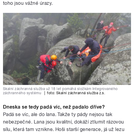
toho jsou vážné úrazy.
Skalní záchranná služba už 18 let pomáhá složkám Integrovaného
záchranného systému
|
foto:
Skalní záchranná služba z.s.
Dneska se tedy padá víc, než padalo dříve?
Padá se víc, ale do lana. Takže ty pády nejsou tak
nebezpečné. Lana jsou kvalitní, dokáží ztlumit rázovou
sílu, která tam vznikne. Hoši starší generace, já už lezu