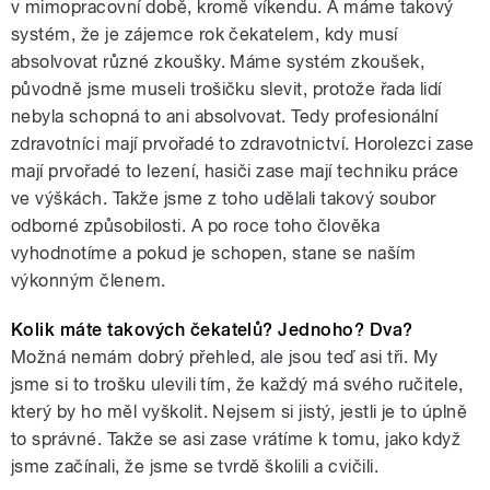
v mimopracovní době, kromě víkendu. A máme takový
systém, že je zájemce rok čekatelem, kdy musí
absolvovat různé zkoušky. Máme systém zkoušek,
původně jsme museli trošičku slevit, protože řada lidí
nebyla schopná to ani absolvovat. Tedy profesionální
zdravotníci mají prvořadé to zdravotnictví. Horolezci zase
mají prvořadé to lezení, hasiči zase mají techniku práce
ve výškách. Takže jsme z toho udělali takový soubor
odborné způsobilosti. A po roce toho člověka
vyhodnotíme a pokud je schopen, stane se naším
výkonným členem.
Kolik máte takových čekatelů? Jednoho? Dva?
Možná nemám dobrý přehled, ale jsou teď asi tři. My
jsme si to trošku ulevili tím, že každý má svého ručitele,
který by ho měl vyškolit. Nejsem si jistý, jestli je to úplně
to správné. Takže se asi zase vrátíme k tomu, jako když
jsme začínali, že jsme se tvrdě školili a cvičili.