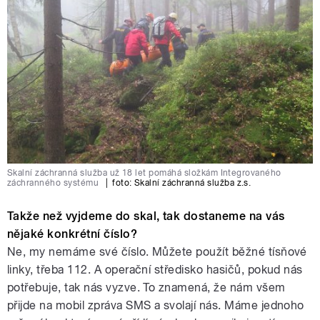
Skalní záchranná služba už 18 let pomáhá složkám Integrovaného
záchranného systému
|
foto:
Skalní záchranná služba z.s.
Takže než vyjdeme do skal, tak dostaneme na vás
nějaké konkrétní číslo?
Ne, my nemáme své číslo. Můžete použít běžné tísňové
linky, třeba 112. A operační středisko hasičů, pokud nás
potřebuje, tak nás vyzve. To znamená, že nám všem
přijde na mobil zpráva SMS a svolají nás. Máme jednoho