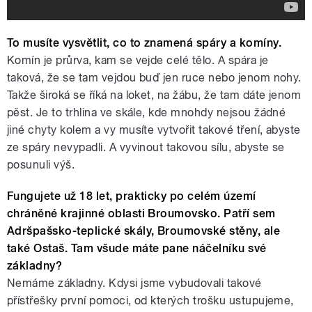
To musíte vysvětlit, co to znamená spáry a komíny.
Komín je průrva, kam se vejde celé tělo. A spára je
taková, že se tam vejdou buď jen ruce nebo jenom nohy.
Takže široká se říká na loket, na žábu, že tam dáte jenom
pěst. Je to trhlina ve skále, kde mnohdy nejsou žádné
jiné chyty kolem a vy musíte vytvořit takové tření, abyste
ze spáry nevypadli. A vyvinout takovou sílu, abyste se
posunuli výš.
Fungujete už 18 let, prakticky po celém území
chráněné krajinné oblasti Broumovsko. Patří sem
Adršpašsko-teplické skály, Broumovské stěny, ale
také Ostaš. Tam všude máte pane náčelníku své
základny?
Nemáme základny. Kdysi jsme vybudovali takové
přístřešky první pomoci, od kterých trošku ustupujeme,