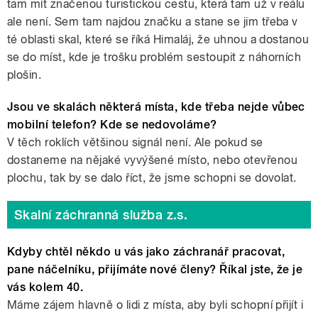
tam mít značenou turistickou cestu, která tam už v reálu
ale není. Sem tam najdou značku a stane se jim třeba v
té oblasti skal, které se říká Himaláj, že uhnou a dostanou
se do míst, kde je trošku problém sestoupit z náhorních
plošin.
Jsou ve skalách některá místa, kde třeba nejde vůbec
mobilní telefon? Kde se nedovoláme?
V těch roklích většinou signál není. Ale pokud se
dostaneme na nějaké vyvýšené místo, nebo otevřenou
plochu, tak by se dalo říct, že jsme schopni se dovolat.
Skalní záchranná služba z.s.
Kdyby chtěl někdo u vás jako záchranář pracovat,
pane náčelníku, přijímáte nové členy? Říkal jste, že je
vás kolem 40.
Máme zájem hlavně o lidi z místa, aby byli schopní přijít i