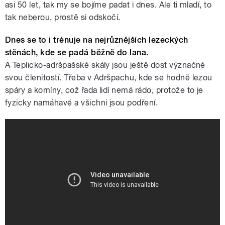
asi 50 let, tak my se bojíme padat i dnes. Ale ti mladí, to
tak neberou, prostě si odskočí.
Dnes se to i trénuje na nejrůznějších lezeckých
stěnách, kde se padá běžně do lana.
A Teplicko-adršpašské skály jsou ještě dost význačné
svou členitostí. Třeba v Adršpachu, kde se hodně lezou
spáry a komíny, což řada lidí nemá rádo, protože to je
fyzicky namáhavé a všichni jsou podření.
Zásah Skalní záchranné služby