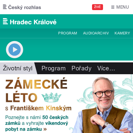
Přejít k hlavnímu obsahu
MENU
ŽIVĚ
PROGRAM
AUDIOARCHIV
KAMERY
Životní styl
Program
Pořady
Více
…