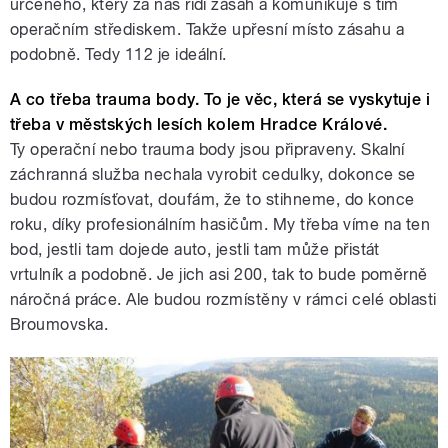
určeného, který za nás řídí zásah a komunikuje s tím
operačním střediskem. Takže upřesní místo zásahu a
podobně. Tedy 112 je ideální.
A co třeba trauma body. To je věc, která se vyskytuje i
třeba v městských lesích kolem Hradce Králové.
Ty operační nebo trauma body jsou připraveny. Skalní
záchranná služba nechala vyrobit cedulky, dokonce se
budou rozmísťovat, doufám, že to stihneme, do konce
roku, díky profesionálním hasičům. My třeba víme na ten
bod, jestli tam dojede auto, jestli tam může přistát
vrtulník a podobně. Je jich asi 200, tak to bude poměrně
náročná práce. Ale budou rozmístěny v rámci celé oblasti
Broumovska.