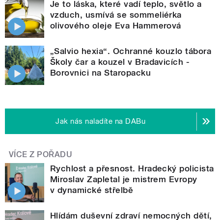
Je to láska, které vadí teplo, světlo a
vzduch, usmívá se sommeliérka
olivového oleje Eva Hammerová
„Salvio hexia“. Ochranné kouzlo tábora
Školy čar a kouzel v Bradavicích -
Borovnici na Staropacku
Jak nás naladíte na DABu
VÍCE Z POŘADU
Rychlost a přesnost. Hradecký policista
Miroslav Zapletal je mistrem Evropy
v dynamické střelbě
Hlídám duševní zdraví nemocných dětí,