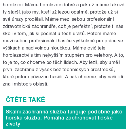
horolezci. Máme horolezce dobré a pak už máme takové
ty starší, jako my, kteří už lezou opatrně, protože už si
své úrazy prodělali. Máme mezi sebou profesionální
zdravotnické záchranáře, což je perfektní, protože ti nás
školí v tom, jak si počínat u těch úrazů. Potom máme
mezi sebou profesionální hasiče vyškolené pro práce ve
výškách a nad volnou hloubkou. Máme cvičitele
horolezectví s tím nejvyšším stupněm pro velehory. A to,
to je to, co chceme po těch lidech. Aby lezli, aby uměli
první záchranu z výšek bez technických prostředků,
které potom přivezou hasiči. A pak chceme, aby naši lidí
znali místopis oblasti.
Skalní záchranná služba funguje podobně jako
horská služba. Pomáhá zachraňovat lidské
životy