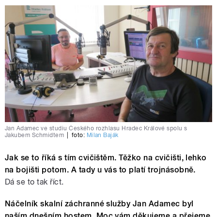
Jan Adamec ve studiu Českého rozhlasu Hradec Králové spolu s
Jakubem Schmidtem
|
foto:
Milan Baják
Jak se to říká s tím cvičištěm. Těžko na cvičišti, lehko
na bojišti potom. A tady u vás to platí trojnásobně.
Dá se to tak říct.
Náčelník skalní záchranné služby Jan Adamec byl
naším dnešním hostem. Moc vám děkujeme a přejeme