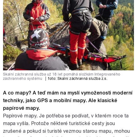
Skalní záchranná služba už 18 let pomáhá složkám Integrovaného
záchranného systému
|
foto:
Skalní záchranná služba z.s.
A co mapy? A teď mám na myslí vymoženosti moderní
techniky, jako GPS a mobilní mapy. Ale klasické
papírové mapy.
Papírové mapy. Je potřeba se podívat, v kterém roce ta
mapa vyšla. Protože některé turistické cesty jsou
zrušené a pokud si turisté vezmou starou mapu, mohou