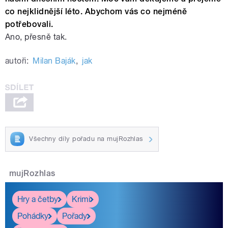
co nejklidnější léto. Abychom vás co nejméně
potřebovali.
Ano, přesně tak.
autoři:
Milan Baják
,
jak
Všechny díly pořadu na mujRozhlas
mujRozhlas
Hry a četby
Krimi
Pohádky
Pořady