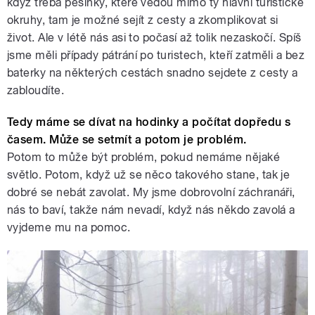
když třeba pěšinky, které vedou mimo ty hlavní turistické
okruhy, tam je možné sejít z cesty a zkomplikovat si
život. Ale v létě nás asi to počasí až tolik nezaskočí. Spíš
jsme měli případy pátrání po turistech, kteří zatměli a bez
baterky na některých cestách snadno sejdete z cesty a
zabloudíte.
Tedy máme se dívat na hodinky a počítat dopředu s
časem. Může se setmít a potom je problém.
Potom to může být problém, pokud nemáme nějaké
světlo. Potom, když už se něco takového stane, tak je
dobré se nebát zavolat. My jsme dobrovolní záchranáři,
nás to baví, takže nám nevadí, když nás někdo zavolá a
vyjdeme mu na pomoc.