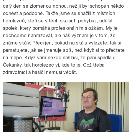
celý den se zlomenou nohou, než ji byl schopen někdo
odnést a podobně. Takže jsme se snažili z místních
horolezců, kteří se v těch skalách pohybují, udělat
spolek, který pomáhá profesionálním složkám. My je
nechceme nahrazovat, ale náš význam je v tom, že
známe skály. Přeci jen, pokud na skálu vylezete, tak si
pamatujete, jak se jmenuje spíš, než když si to přečtete
na mapě. Když vám někdo nahlásí, že paní spadla u
Čekanky, tak horolezec ví, kde to je. Což třeba
zdravotníci a hasiči nemusí vědět.