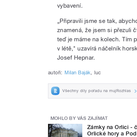
vybavení.
„Připravili jsme se tak, abych
znamená, že jsem si přezuli č
teď je máme na kolech. Tím p
v létě," uzavírá náčelník hor
Josef Hepnar.
autoři:
Milan Baják
,
luc
Všechny díly pořadu na mujRozhlas
MOHLO BY VÁS ZAJÍMAT
Zámky na Orlici - 
Orlické hory a Pod