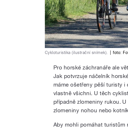
Cykloturistika (ilustrační snímek).
|
foto:
Fo
Pro horské záchranáře ale vě
Jak potvrzuje náčelník horsk
máme ošetřeny pěší turisty i 
vlastně všichni. U těch cyklis
případně zlomeniny rukou. U 
zlomeniny nohou nebo kotník
Aby mohli pomáhat turistům m