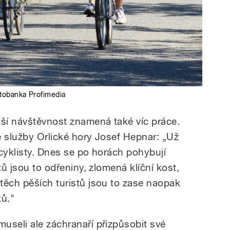
tobanka Profimedia
tší návštěvnost znamená také víc práce.
é služby Orlické hory Josef Hepnar: „Už
cyklisty. Dnes se po horách pohybují
tů jsou to odřeniny, zlomená klíční kost,
těch pěších turistů jsou to zase naopak
ů."
useli ale záchranaří přizpůsobit své