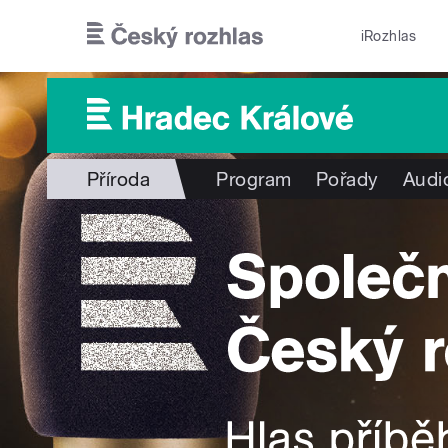
Přejít k hlavnímu obsahu
iRozhlas
Příroda
Program
Pořady
Audi