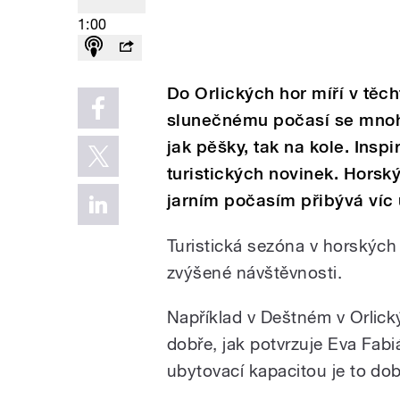
1:00
Do Orlických hor míří v těc
slunečnému počasí se mnoho
jak pěšky, tak na kole. Insp
turistických novinek. Hors
jarním počasím přibývá víc ú
Turistická sezóna v horských 
zvýšené návštěvnosti.
Například v Deštném v Orlick
dobře, jak potvrzuje Eva Fab
ubytovací kapacitou je to dob