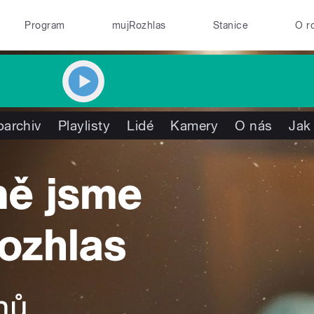
Program
mujRozhlas
Stanice
O r
oarchiv
Playlisty
Lidé
Kamery
O nás
Jak