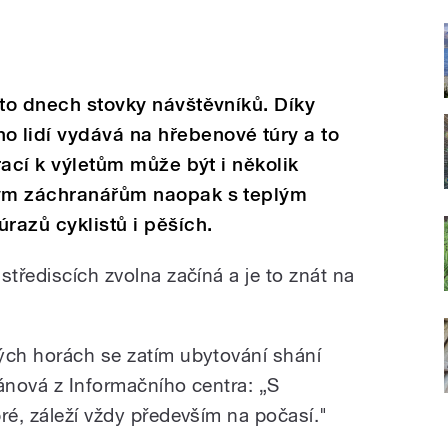
hto dnech stovky návštěvníků. Díky
 lidí vydává na hřebenové túry a to
irací k výletům může být i několik
kým záchranářům naopak s teplým
razů cyklistů i pěších.
střediscích zvolna začíná a je to znát na
ých horách se zatím ubytování shání
iánová z Informačního centra: „S
ré, záleží vždy především na počasí."