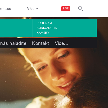
ozhlase
Více
ŽIVĚ
PROGRAM
AUDIOARCHIV
KAMERY
 nás naladíte
Kontakt
Více
…