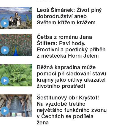
Leoš Šimánek: Život plný
dobrodružství aneb
Světem křížem krážem
Četba z románu Jana
Štiftera: Paví hody.
Emotivní a poetický příběh
z městečka Horní Jelení
Běžná kapradina může
pomoci při sledování stavu
krajiny jako citlivý ukazatel
životního prostředí
Šestitunový obr Kryštof!
Na výzdobě třetího
největšího funkčního zvonu
v Čechách se podílela
žena