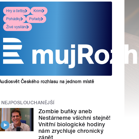
Hry a četby
Krimi
Pohádky
Pořady
Živé vysílání
Audiosvět Českého rozhlasu na jednom místě
NEJPOSLOUCHANĚJŠÍ
Zombie buňky aneb
Nestárneme všichni stejně!
Vnitřní biologické hodiny
nám zrychluje chronický
zánět