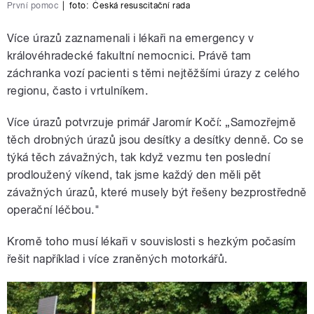
První pomoc
|
foto:
Česká resuscitační rada
Více úrazů zaznamenali i lékaři na emergency v
královéhradecké fakultní nemocnici. Právě tam
záchranka vozí pacienti s těmi nejtěžšími úrazy z celého
regionu, často i vrtulníkem.
Více úrazů potvrzuje primář Jaromír Kočí: „Samozřejmě
těch drobných úrazů jsou desítky a desítky denně. Co se
týká těch závažných, tak když vezmu ten poslední
prodloužený víkend, tak jsme každý den měli pět
závažných úrazů, které musely být řešeny bezprostředně
operační léčbou."
Kromě toho musí lékaři v souvislosti s hezkým počasím
řešit například i více zraněných motorkářů.