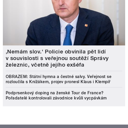
‚Nemám slov.‘ Policie obvinila pět lidí
v souvislosti s veřejnou soutěží Správy
železnic, včetně jejího exšéfa
OBRAZEM: Státní hymna a čestné salvy. Veřejnost se
rozloučila s Knížákem, projev pronesl Klaus i Klempíř
Podprsenkový doping na ženské Tour de France?
Pořadatelé kontrolovali závodnice kvůli vycpávkám