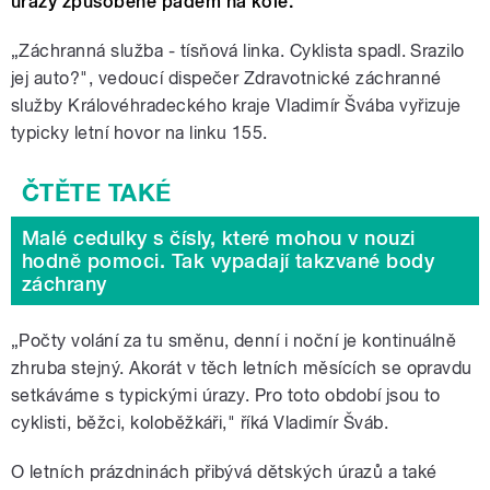
úrazy způsobené pádem na kole.
„Záchranná služba - tísňová linka. Cyklista spadl. Srazilo
jej auto?", vedoucí dispečer Zdravotnické záchranné
služby Královéhradeckého kraje Vladimír Švába vyřizuje
typicky letní hovor na linku 155.
Malé cedulky s čísly, které mohou v nouzi
hodně pomoci. Tak vypadají takzvané body
záchrany
„Počty volání za tu směnu, denní i noční je kontinuálně
zhruba stejný. Akorát v těch letních měsících se opravdu
setkáváme s typickými úrazy. Pro toto období jsou to
cyklisti, běžci, koloběžkáři," říká Vladimír Šváb.
O letních prázdninách přibývá dětských úrazů a také