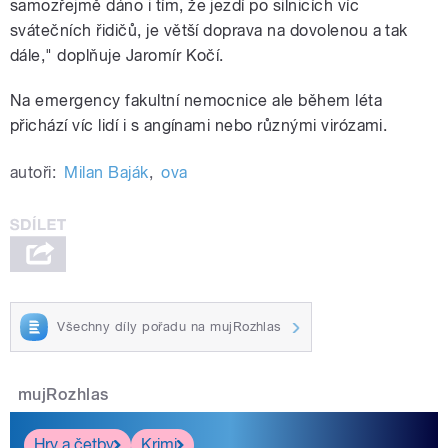
samozřejmě dáno i tím, že jezdí po silnicích víc
svátečních řidičů, je větší doprava na dovolenou a tak
dále," doplňuje Jaromír Kočí.
Na emergency fakultní nemocnice ale během léta
přichází víc lidí i s angínami nebo různými virózami.
autoři:
Milan Baják
,
ova
Všechny díly pořadu na mujRozhlas
mujRozhlas
Hry a četby
Krimi