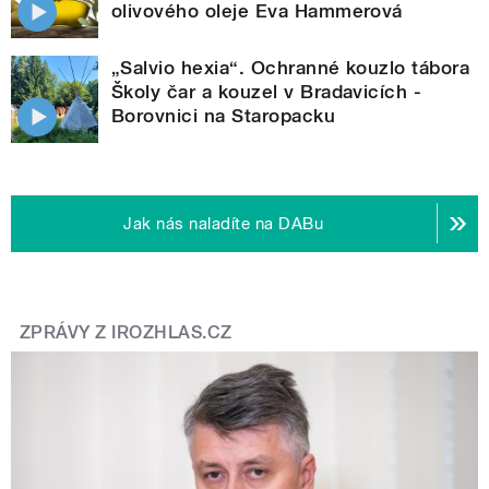
olivového oleje Eva Hammerová
„Salvio hexia“. Ochranné kouzlo tábora
Školy čar a kouzel v Bradavicích -
Borovnici na Staropacku
Jak nás naladíte na DABu
ZPRÁVY Z IROZHLAS.CZ