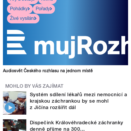
Pohádky
Pořady
Živé vysílání
Audiosvět Českého rozhlasu na jednom místě
MOHLO BY VÁS ZAJÍMAT
Systém sdílení lékařů mezi nemocnicí a
krajskou záchrankou by se mohl
z Jičína rozšířit dál
Dispečink Královéhradecké záchranky
denně přijme na 300...