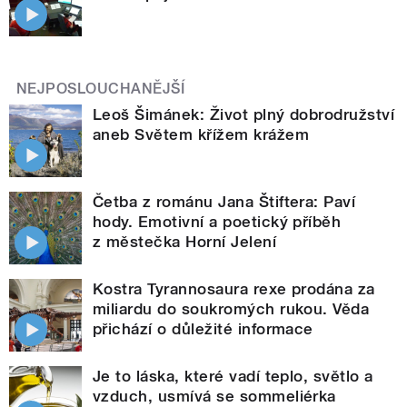
NEJPOSLOUCHANĚJŠÍ
Leoš Šimánek: Život plný dobrodružství
aneb Světem křížem krážem
Četba z románu Jana Štiftera: Paví
hody. Emotivní a poetický příběh
z městečka Horní Jelení
Kostra Tyrannosaura rexe prodána za
miliardu do soukromých rukou. Věda
přichází o důležité informace
Je to láska, které vadí teplo, světlo a
vzduch, usmívá se sommeliérka