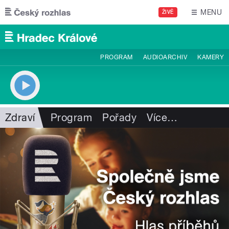
Přejít k hlavnímu obsahu
MENU
ŽIVĚ
PROGRAM
AUDIOARCHIV
KAMERY
Zdraví
Program
Pořady
Více
…