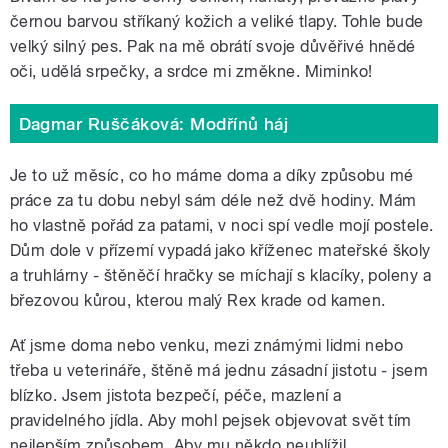
černou barvou stříkaný kožich a veliké tlapy. Tohle bude
velký silný pes. Pak na mě obrátí svoje důvěřivé hnědé
oči, udělá srpečky, a srdce mi změkne. Miminko!
Dagmar Ruščáková: Modřínů háj
Je to už měsíc, co ho máme doma a díky způsobu mé
práce za tu dobu nebyl sám déle než dvě hodiny. Mám
ho vlastně pořád za patami, v noci spí vedle mojí postele.
Dům dole v přízemí vypadá jako kříženec mateřské školy
a truhlárny - štěněčí hračky se míchají s klacíky, poleny a
březovou kůrou, kterou malý Rex krade od kamen.
Ať jsme doma nebo venku, mezi známými lidmi nebo
třeba u veterináře, štěně má jednu zásadní jistotu - jsem
blízko. Jsem jistota bezpečí, péče, mazlení a
pravidelného jídla. Aby mohl pejsek objevovat svět tím
nejlepším způsobem. Aby mu někdo neublížil.