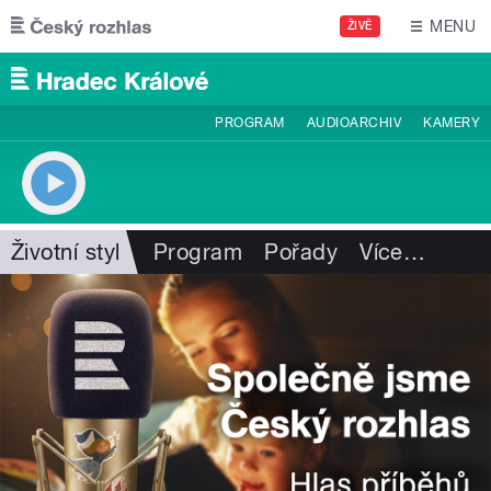
Přejít k hlavnímu obsahu
MENU
ŽIVĚ
PROGRAM
AUDIOARCHIV
KAMERY
Životní styl
Program
Pořady
Více
…