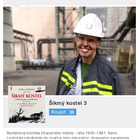
Šikmý kostel 3
Koupit
Románová kronika ztraceného města - léta 1945–1961. Karin
Lednická předkládá do značné míry převratný, dosavadní paradigma