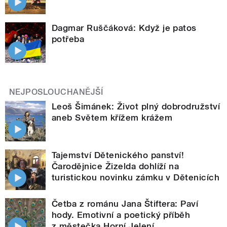
Dagmar Ruščáková: Když je patos
potřeba
NEJPOSLOUCHANĚJŠÍ
Leoš Šimánek: Život plný dobrodružství
aneb Světem křížem krážem
Tajemství Dětenického panství!
Čarodějnice Žizelda dohlíží na
turistickou novinku zámku v Dětenicích
Četba z románu Jana Štiftera: Paví
hody. Emotivní a poetický příběh
z městečka Horní Jelení