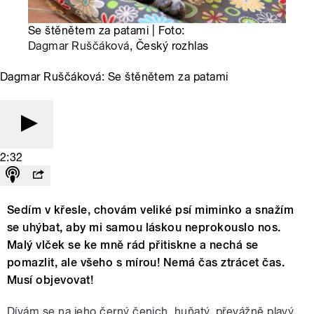
Se štěnětem za patami | Foto:
Dagmar Ruščáková
, Český rozhlas
Dagmar Ruščáková: Se štěnětem za patami
2:32
Sedím v křesle, chovám veliké psí miminko a snažím
se uhýbat, aby mi samou láskou neprokouslo nos.
Malý vlček se ke mně rád přitiskne a nechá se
pomazlit, ale všeho s mírou! Nemá čas ztrácet čas.
Musí objevovat!
Dívám se na jeho černý čenich, huňatý, převážně plavý