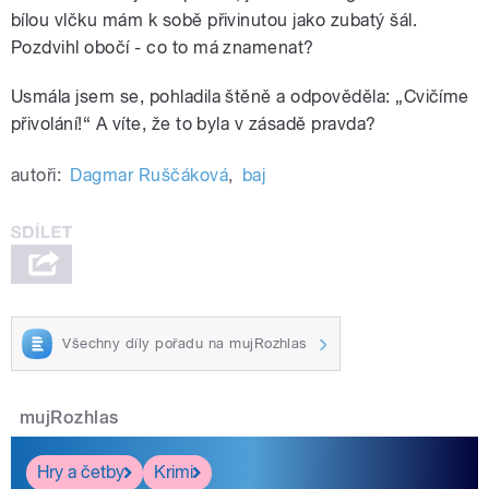
bílou vlčku mám k sobě přivinutou jako zubatý šál.
Pozdvihl obočí - co to má znamenat?
Usmála jsem se, pohladila štěně a odpověděla: „Cvičíme
přivolání!“ A víte, že to byla v zásadě pravda?
autoři:
Dagmar Ruščáková
,
baj
Všechny díly pořadu na mujRozhlas
mujRozhlas
Hry a četby
Krimi