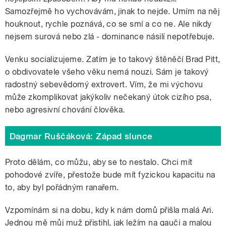
Samozřejmě ho vychovávám, jinak to nejde. Umím na něj
houknout, rychle poznává, co se smí a co ne. Ale nikdy
nejsem surová nebo zlá - dominance násilí nepotřebuje.
Venku socializujeme. Zatím je to takový štěněčí Brad Pitt,
o obdivovatele všeho věku nemá nouzi. Sám je takový
radostný sebevědomý extrovert. Vím, že mi výchovu
může zkomplikovat jakýkoliv nečekaný útok cizího psa,
nebo agresivní chování člověka.
Dagmar Ruščáková: Západ slunce
Proto dělám, co můžu, aby se to nestalo. Chci mít
pohodové zvíře, přestože bude mít fyzickou kapacitu na
to, aby byl pořádným ranařem.
Vzpomínám si na dobu, kdy k nám domů přišla malá Ari.
Jednou mě můj muž přistihl, jak ležím na gauči a malou