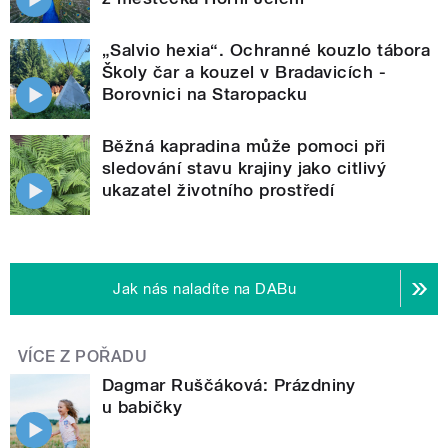
„Salvio hexia“. Ochranné kouzlo tábora
Školy čar a kouzel v Bradavicích -
Borovnici na Staropacku
Běžná kapradina může pomoci při
sledování stavu krajiny jako citlivý
ukazatel životního prostředí
Jak nás naladíte na DABu
VÍCE Z POŘADU
Dagmar Ruščáková: Prázdniny
u babičky