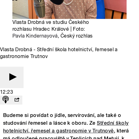
Vlasta Drobná ve studiu Českého
rozhlasu Hradec Králové | Foto:
Pavla Kindernayová
, Český rozhlas
Vlasta Drobná - Střední škola hotelnictví, řemesel a
gastronomie Trutnov
12:23
Budeme si povídat o jídle, servírování, ale také o
studování řemesel a lásce k oboru. Ze
Střední školy
hotelnictví, řemesel a gastronomie v Trutnově
, která
má odloučené pracoviště v Teplicích nad Metují, k