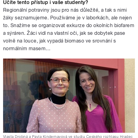
Učíte tento přístup i vaše studenty?
Regionální potraviny jsou pro nás důležité, a tak s nimi
žáky seznamujeme. Používáme je v laborkách, ale nejen
to. Snažíme se organizovat exkurze do okolních biofarem
a sýráren. Žáci vidí na vlastní oči, jak se dobytek pase
volně na louce, jak vypadá biomaso ve srovnání s
normálním masem…
Vlasta Drobná a Pavla Kindernayová ve studiu Českého rozhlasu Hradec