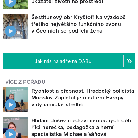
ukazatel životního prostředí
Šestitunový obr Kryštof! Na výzdobě
třetího největšího funkčního zvonu
v Čechách se podílela žena
Jak nás naladíte na DABu
VÍCE Z POŘADU
Rychlost a přesnost. Hradecký policista
Miroslav Zapletal je mistrem Evropy
v dynamické střelbě
Hlídám duševní zdraví nemocných dětí,
říká herečka, pedagožka a herní
specialistka Michaela Váňová