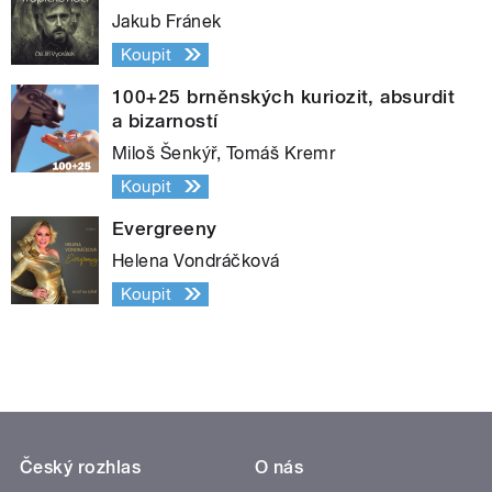
Jakub Fránek
Koupit
100+25 brněnských kuriozit, absurdit
a bizarností
Miloš Šenkýř, Tomáš Kremr
Koupit
Evergreeny
Helena Vondráčková
Koupit
Český rozhlas
O nás