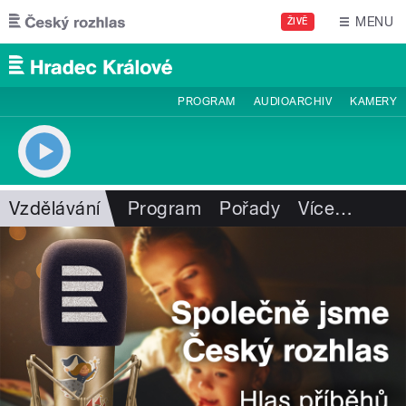
Přejít k hlavnímu obsahu
MENU
ŽIVĚ
PROGRAM
AUDIOARCHIV
KAMERY
Vzdělávání
Program
Pořady
Více
…