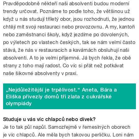
Pravděpodobně někteří naši absolventi budou moderní
trendy určovat. Poznáme to podle toho, že většinou už
když u nás studují tříletý obor, jsou rozhodnuti, že jednou
chtějí mít svoji restauraci nebo provozovnu. A my, kantoři
nebo zaměstnanci školy, když jezdíme po dovolených,
po výletech po vlastech českých, tak se nám velmi často
stává, že nás v restauracích a kavárnách obsluhují naši
absolventi. A to je velmi příjemné. Já bych řekla, že obě
strany z toho mají radost. Co víc si přát než potkávat
naše šikovné absolventy v praxi.
„Nejdůležitější je trpělivost.“ Aneta, Bára a
Eliška přivezly domů tři zlata z cukrářské
olympiády
Studuje u vás víc chlapců nebo dívek?
Je to tak půl napůl. Samozřejmě v řemeslných oborech
je víc chlapců. Ale měla bych takovou perličku. Loni nám