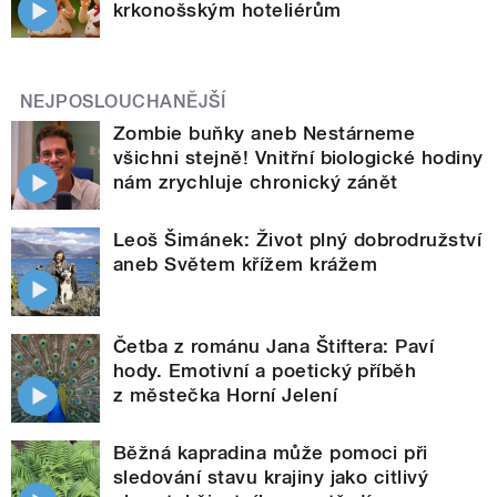
krkonošským hoteliérům
NEJPOSLOUCHANĚJŠÍ
Zombie buňky aneb Nestárneme
všichni stejně! Vnitřní biologické hodiny
nám zrychluje chronický zánět
Leoš Šimánek: Život plný dobrodružství
aneb Světem křížem krážem
Četba z románu Jana Štiftera: Paví
hody. Emotivní a poetický příběh
z městečka Horní Jelení
Běžná kapradina může pomoci při
sledování stavu krajiny jako citlivý