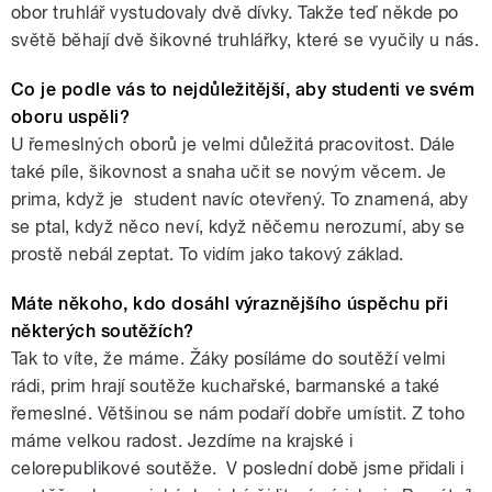
obor truhlář vystudovaly dvě dívky. Takže teď někde po
světě běhají dvě šikovné truhlářky, které se vyučily u nás.
Co je podle vás to nejdůležitější, aby studenti ve svém
oboru uspěli?
U řemeslných oborů je velmi důležitá pracovitost. Dále
také píle, šikovnost a snaha učit se novým věcem. Je
prima, když je student navíc otevřený. To znamená, aby
se ptal, když něco neví, když něčemu nerozumí, aby se
prostě nebál zeptat. To vidím jako takový základ.
Máte někoho, kdo dosáhl výraznějšího úspěchu při
některých soutěžích?
Tak to víte, že máme. Žáky posíláme do soutěží velmi
rádi, prim hrají soutěže kuchařské, barmanské a také
řemeslné. Většinou se nám podaří dobře umístit. Z toho
máme velkou radost. Jezdíme na krajské i
celorepublikové soutěže. V poslední době jsme přidali i