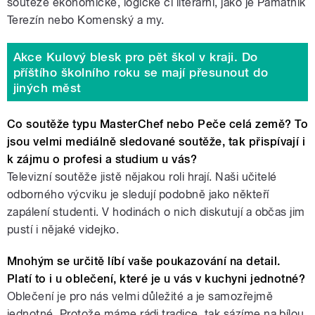
soutěže ekonomické, logické či literární, jako je Památník
Terezín nebo Komenský a my.
Akce Kulový blesk pro pět škol v kraji. Do
příštího školního roku se mají přesunout do
jiných měst
Co soutěže typu MasterChef nebo Peče celá země? To
jsou velmi mediálně sledované soutěže, tak přispívají i
k zájmu o profesi a studium u vás?
Televizní soutěže jistě nějakou roli hrají. Naši učitelé
odborného výcviku je sledují podobně jako někteří
zapálení studenti. V hodinách o nich diskutují a občas jim
pustí i nějaké videjko.
Mnohým se určitě líbí vaše poukazování na detail.
Platí to i u oblečení, které je u vás v kuchyni jednotné?
Oblečení je pro nás velmi důležité a je samozřejmě
jednotné. Protože máme rádi tradice, tak sázíme na bílou