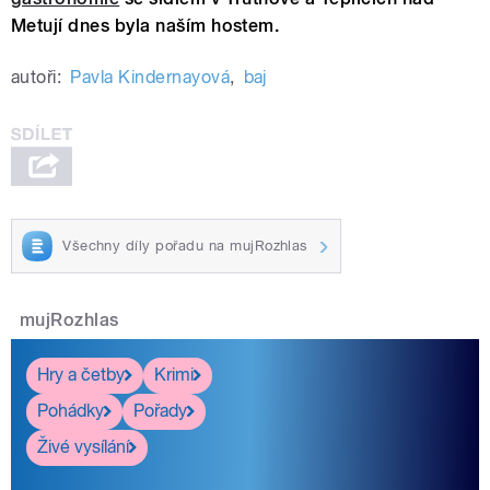
Metují dnes byla naším hostem.
autoři:
Pavla Kindernayová
,
baj
Všechny díly pořadu na mujRozhlas
mujRozhlas
Hry a četby
Krimi
Pohádky
Pořady
Živé vysílání