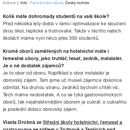
Králové
|
foto:
Pavla Kindernayová
,
Český rozhlas
Kolik máte dohromady studentů na vaší škole?
Před několika lety došlo v rámci optimalizace ke sloučení
dvou škol, teplické a trutnovské. Takže v těchto našich
školách máme nyní něco přes 300 studentů.
Kromě oborů zaměřených na hotelnictví máte i
řemeslné obory, jako truhlář, tesař, zedník, instalatér.
Je o ně dostatek zájemců?
Je to obor od oboru. Například o obor instalatér je
obrovský zájem. Tam jsme už museli zájemce dokonce
odmítat. Na druhou stranu, zedníků bychom chtěli víc.
Těch máme nedostatek. A co se týká gastronomických
oborů, tak nejatraktivnějším oborem je cukrář, o cukrařinu
je poslední dobou obrovský zájem.
Vlasta Drobná ze
Střední školy hotelnictví, řemesel a
gastronomie
se sídlem v Trutnově a Teplicích nad