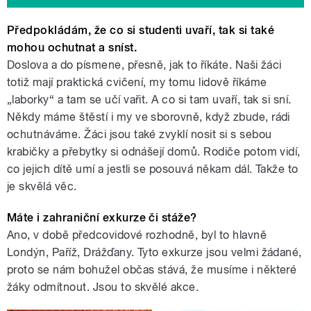
Předpokládám, že co si studenti uvaří, tak si také
mohou ochutnat a sníst.
Doslova a do písmene, přesně, jak to říkáte. Naši žáci
totiž mají praktická cvičení, my tomu lidově říkáme
„laborky“ a tam se učí vařit. A co si tam uvaří, tak si sní.
Někdy máme štěstí i my ve sborovně, když zbude, rádi
ochutnáváme. Žáci jsou také zvyklí nosit si s sebou
krabičky a přebytky si odnášejí domů. Rodiče potom vidí,
co jejich dítě umí a jestli se posouvá někam dál. Takže to
je skvělá věc.
Máte i zahraniční exkurze či stáže?
Ano, v době předcovidové rozhodně, byl to hlavně
Londýn, Paříž, Drážďany. Tyto exkurze jsou velmi žádané,
proto se nám bohužel občas stává, že musíme i některé
žáky odmítnout. Jsou to skvělé akce.