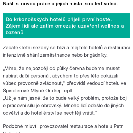
Našli si novou práce a jejich místa jsou teď volná.
Do krkonošských hotelů přijeli první hosté.
Zájem lidí ale zatím omezuje uzavření wellnes a
bazénů
Začátek letní sezóny se blíží a majitelé hotelů a restaurací
intenzivně shání zaměstnance nebo brigádníky.
„Víme, že nejpozději od půlky června budeme muset
nabírat další personál, abychom to přes léto dokázali
vůbec provozně zvládnout," předvídá vedoucí hotelu ve
Špindlerově Mlýně Ondřej Leplt.
„Už je nám jasné, že to bude velký problém, protože boj
o pracovní sílu je obrovský. Mnoho lidí odešlo do jiných
odvětví a do hoteliérství se nechtějí vrátit."
Podobně mluví i provozovatel restaurace a hotelu Petr