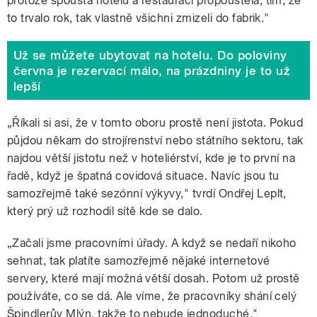
protože spousta hotelů a restaurací propouštěla, tím, že
to trvalo rok, tak vlastně všichni zmizeli do fabrik."
Už se můžete ubytovat na hotelu. Do poloviny
června je rezervací málo, na prázdniny je to už
lepší
„Říkali si asi, že v tomto oboru prostě není jistota. Pokud
půjdou někam do strojírenství nebo státního sektoru, tak
najdou větší jistotu než v hoteliérství, kde je to první na
řadě, když je špatná covidová situace. Navíc jsou tu
samozřejmě také sezónní výkyvy," tvrdí Ondřej Leplt,
který prý už rozhodil sítě kde se dalo.
„Začali jsme pracovními úřady. A když se nedaří nikoho
sehnat, tak platíte samozřejmě nějaké internetové
servery, které mají možná větší dosah. Potom už prostě
používáte, co se dá. Ale víme, že pracovníky shání celý
Špindlerův Mlýn, takže to nebude jednoduché."