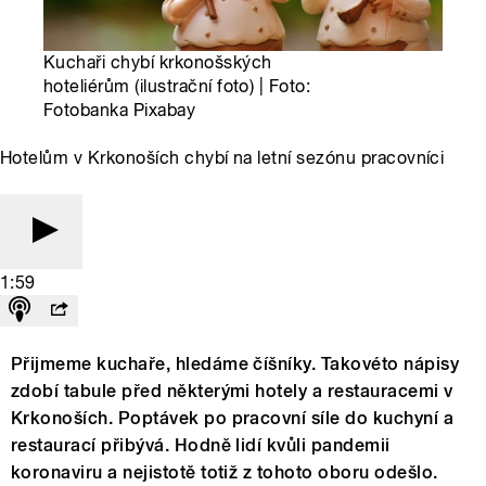
Kuchaři chybí krkonošských
hoteliérům (ilustrační foto) | Foto:
Fotobanka Pixabay
Hotelům v Krkonoších chybí na letní sezónu pracovníci
1:59
Přijmeme kuchaře, hledáme číšníky. Takovéto nápisy
zdobí tabule před některými hotely a restauracemi v
Krkonoších. Poptávek po pracovní síle do kuchyní a
restaurací přibývá. Hodně lidí kvůli pandemii
koronaviru a nejistotě totiž z tohoto oboru odešlo.