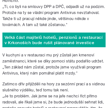
Hofrichtr.
„Ti, co byli na smlouvy DPP a DPČ, odpadli už na podzim.
Protože na ty se vládní program Antivirus nevztahoval.
Takže ti už pracují někde jinde, většinou někde v
továrnách. A tam už také zůstanou."
Velká část majitelů hotelů, penzionů a restaurací
v Krkonoších bude rušit plánované investice
V kuchyni a v restauraci mu prý zůstali jen kmenoví
zaměstnanci, které se díky pomoci státu podařilo udržet.
„Ten základ nám zůstal, protože jsme využívali program
Antivirus, který nám pomáhal platit mzdy."
Zatímco dřív přijížděli na hory za sezónní prací a s vidinou
slušného výdělku, teď tomu tak není.
„Je to problém. Jak jsme se na jaře nechci říct přímo
radovali, ale říkali jsme si, že bude jednodušší sehnat lidi,