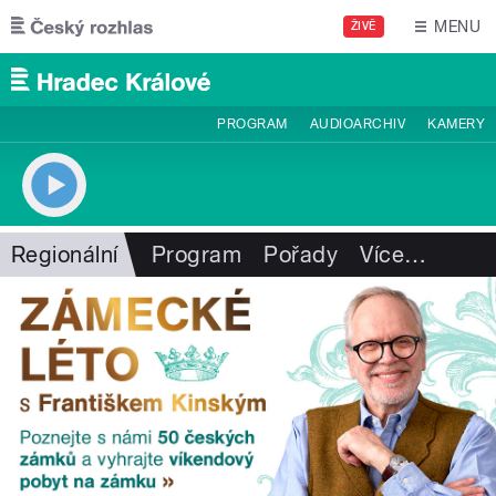
Přejít k hlavnímu obsahu
MENU
ŽIVĚ
PROGRAM
AUDIOARCHIV
KAMERY
Regionální
Program
Pořady
Více
…