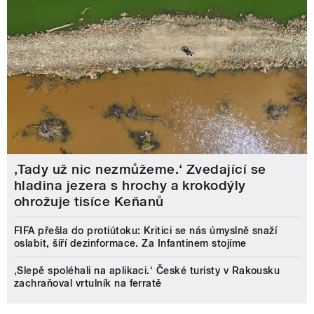
‚Tady už nic nezmůžeme.‘ Zvedající se
hladina jezera s hrochy a krokodýly
ohrožuje tisíce Keňanů
FIFA přešla do protiútoku: Kritici se nás úmyslně snaží
oslabit, šíří dezinformace. Za Infantinem stojíme
‚Slepě spoléhali na aplikaci.‘ České turisty v Rakousku
zachraňoval vrtulník na ferratě