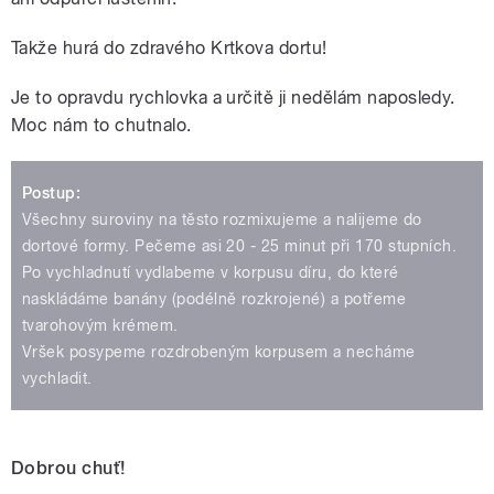
Takže hurá do zdravého Krtkova dortu!
Je to opravdu rychlovka a určitě ji nedělám naposledy.
Moc nám to chutnalo.
Postup:
Všechny suroviny na těsto rozmixujeme a nalijeme do
dortové formy. Pečeme asi 20 - 25 minut při 170 stupních.
Po vychladnutí vydlabeme v korpusu díru, do které
naskládáme banány (podélně rozkrojené) a potřeme
tvarohovým krémem.
Vršek posypeme rozdrobeným korpusem a necháme
vychladit.
Dobrou chuť!