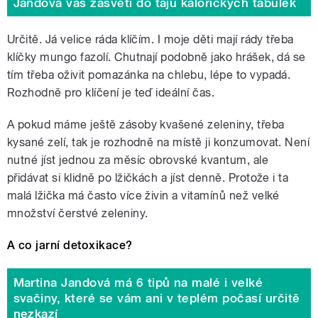
Jandová vás zasvětí do tajů kalorických tabulek
Určitě. Já velice ráda klíčím. I moje děti mají rády třeba
klíčky mungo fazolí. Chutnají podobně jako hrášek, dá se
tím třeba oživit pomazánka na chlebu, lépe to vypadá.
Rozhodně pro klíčení je teď ideální čas.
A pokud máme ještě zásoby kvašené zeleniny, třeba
kysané zelí, tak je rozhodně na místě ji konzumovat. Není
nutné jíst jednou za měsíc obrovské kvantum, ale
přidávat si klidně po lžičkách a jíst denně. Protože i ta
malá lžička má často více živin a vitamínů než velké
množství čerstvé zeleniny.
A co jarní detoxikace?
Martina Jandová má 6 tipů na malé i velké
svačiny, které se vám ani v teplém počasí určitě
nezkazí