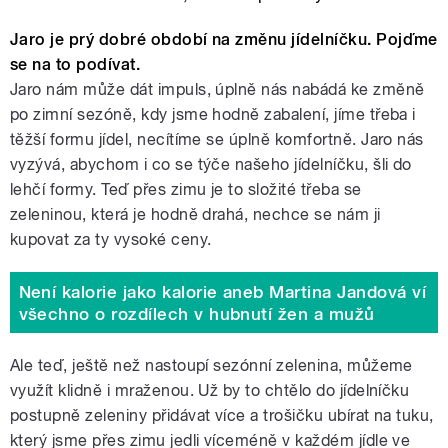
Jaro je prý dobré období na změnu jídelníčku. Pojďme
se na to podívat.
Jaro nám může dát impuls, úplně nás nabádá ke změně
po zimní sezóně, kdy jsme hodně zabalení, jíme třeba i
těžší formu jídel, necítíme se úplně komfortně. Jaro nás
vyzývá, abychom i co se týče našeho jídelníčku, šli do
lehčí formy. Teď přes zimu je to složité třeba se
zeleninou, která je hodně drahá, nechce se nám ji
kupovat za ty vysoké ceny.
Není kalorie jako kalorie aneb Martina Jandová ví
všechno o rozdílech v hubnutí žen a mužů
Ale teď, ještě než nastoupí sezónní zelenina, můžeme
využít klidně i mraženou. Už by to chtělo do jídelníčku
postupně zeleniny přidávat více a trošičku ubírat na tuku,
který jsme přes zimu jedli víceméně v každém jídle ve