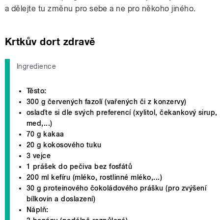
a dělejte tu změnu pro sebe a ne pro někoho jiného.
Krtkův dort zdravě
Ingredience
Těsto:
300 g červených fazolí (vařených či z konzervy)
oslaďte si dle svých preferencí (xylitol, čekankový sirup,
med,...)
70 g kakaa
20 g kokosového tuku
3 vejce
1 prášek do pečiva bez fosfátů
200 ml kefíru (mléko, rostlinné mléko,...)
30 g proteinového čokoládového prášku (pro zvýšení
bílkovin a doslazení)
Náplň: