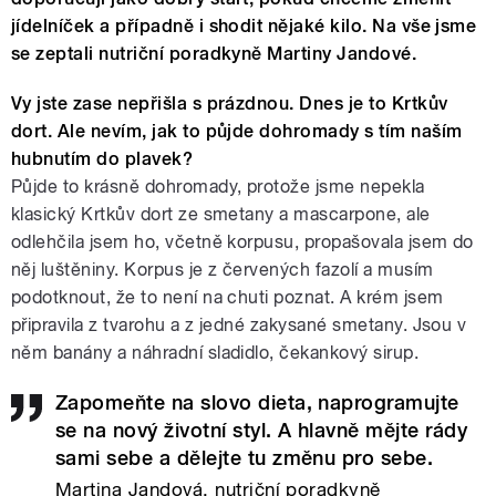
jídelníček a případně i shodit nějaké kilo. Na vše jsme
se zeptali nutriční poradkyně Martiny Jandové.
Vy jste zase nepřišla s prázdnou. Dnes je to Krtkův
dort. Ale nevím, jak to půjde dohromady s tím naším
hubnutím do plavek?
Půjde to krásně dohromady, protože jsme nepekla
klasický Krtkův dort ze smetany a mascarpone, ale
odlehčila jsem ho, včetně korpusu, propašovala jsem do
něj luštěniny. Korpus je z červených fazolí a musím
podotknout, že to není na chuti poznat. A krém jsem
připravila z tvarohu a z jedné zakysané smetany. Jsou v
něm banány a náhradní sladidlo, čekankový sirup.
Zapomeňte na slovo dieta, naprogramujte
se na nový životní styl. A hlavně mějte rády
sami sebe a dělejte tu změnu pro sebe.
Martina Jandová, nutriční poradkyně