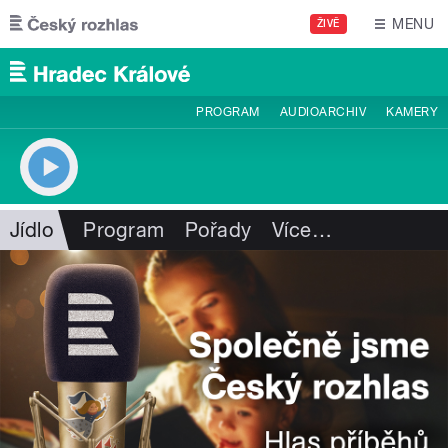
Přejít k hlavnímu obsahu
MENU
ŽIVĚ
PROGRAM
AUDIOARCHIV
KAMERY
Jídlo
Program
Pořady
Více
…