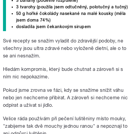
3 banány (podélně rozpůlené)
3 tvarohy (použila jsem odtučněný, polotučný a tučný)
50 g hořké čokolády nasekané na malé kousky (měla
jsem doma 74%)
dosladila jsem čekankovým sirupem
Své recepty se snažím vyladit do zdravější podoby, ne
všechny jsou ultra zdravé nebo vyloženě dietní, ale o to
se ani nesnažím.
Hledám kompromis, který bude chutnat a zároveň si s
ním nic nepokazíme.
Pokud jsme zrovna ve fázi, kdy se snažíme snížit váhu
nebo jen nechceme přibírat. A zároveň si nechceme nic
odpírat a užívat si jídlo.
Velice ráda používám při pečení luštěniny místo mouky,
"zabijeme tak dvě mouchy jednou ranou" a nepoznají to
ani odpůrci luštěnin.