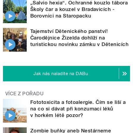
„Salvio hexia“. Ochranné kouzlo tábora
Školy čar a kouzel v Bradavicích -
Borovnici na Staropacku
Tajemství Dětenického panství!
Čarodějnice Žizelda dohlíží na
turistickou novinku zámku v Dětenicích
Jak nás naladíte na DABu
VÍCE Z POŘADU
Fototoxicita a fotoalergie. Čím se liší a
na co si dávat při konzumaci léků
v horkém létě pozor?
Zombie buňky aneb Nestárneme