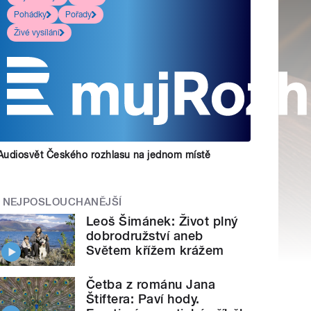
Pohádky
Pořady
Živé vysílání
Audiosvět Českého rozhlasu na jednom místě
NEJPOSLOUCHANĚJŠÍ
Leoš Šimánek: Život plný
dobrodružství aneb
Světem křížem krážem
Četba z románu Jana
Štiftera: Paví hody.