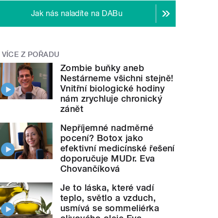
Jak nás naladíte na DABu
VÍCE Z POŘADU
Zombie buňky aneb
Nestárneme všichni stejně!
Vnitřní biologické hodiny
nám zrychluje chronický
zánět
Nepříjemné nadměrné
pocení? Botox jako
efektivní medicínské řešení
doporučuje MUDr. Eva
Chovančíková
Je to láska, které vadí
teplo, světlo a vzduch,
usmívá se sommeliérka