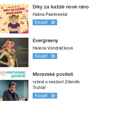
Díky za každé nové ráno
Halina Pawlowská
Koupit
Evergreeny
Helena Vondráčková
Koupit
Moravské pověsti
vybral a sestavil Zdeněk
Truhlář
Koupit