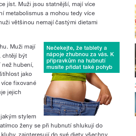
e jíst. Muži jsou statnější, mají více
ální metabolismus a mohou tedy více
 muži většinou nemají častými dietami
áhu. Muži mají
Nečekejte, že tablety a
nápoje zhubnou za vás. K
 chtějí být
přípravkům na hubnutí
í než hubení,
musíte přidat také pohyb
štíhlost jako
 více fixované
je jejich
, jakým stylem
tímco ženy se při hubnutí shlukují do
kluby, zainteresují do své diety všechny