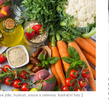
é jídlo, hubnutí, ovoce a zelenina. Ilustrační foto
|