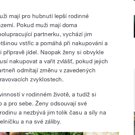
uži mají pro hubnutí lepší rodinné
ázemí. Pokud muži mají doma
polupracující partnerku, vychází jim
ětšinou vstříc a pomáhá při nakupování a
ři přípravě jídel. Naopak ženy si obvykle
usí nakupovat a vařit zvlášť, pokud jejich
artneři odmítají změnu v zavedených
travovacích zvyklostech.
inností v rodinném životě, a tudíž si
 a pro sebe. Ženy odsouvají své
rodinu a nezbývá jim tolik času a síly na
elníčku a na své záliby.