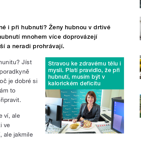
né i při hubnutí? Ženy hubnou v drtivé
 hubnutí mnohem více doprovázejí
í a neradi prohrávají.
munitu? Jíst
Stravou ke zdravému tělu i
mysli. Platí pravidlo, že při
 poradkyně
hubnutí, musím být v
oč je dobré si
kalorickém deficitu
nám to
řipravit.
 ví, ale
i ve
 ale jakmile