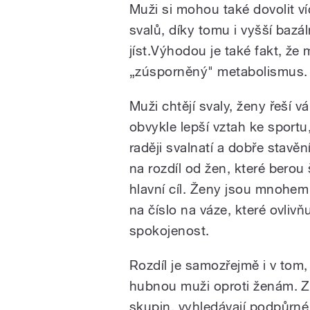
Muži si mohou také dovolit víc
svalů, díky tomu i vyšší baz
jíst.Výhodou je také fakt, že
„zúsporněný" metabolismus.
Muži chtějí svaly, ženy řeší v
obvykle lepší vztah ke sportu,
raději svalnatí a dobře stavěn
na rozdíl od žen, které berou 
hlavní cíl. Ženy jsou mnohem
na číslo na váze, které ovlivňu
spokojenost.
Rozdíl je samozřejmě i v tom
hubnou muži oproti ženám. Za
skupin, vyhledávají podpůrné 