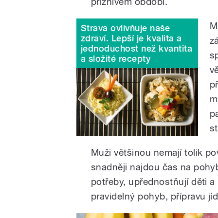
příznivém období.
M
Strava ovlivňuje naše
zdraví. Lepší je kvalita a
z
jednoduchost než kvantita
s
a složité recepty
v
p
m
p
s
Muži většinou nemají tolik pov
snadněji najdou čas na pohyb
potřeby, upřednostňují děti a 
pravidelný pohyb, přípravu jíd