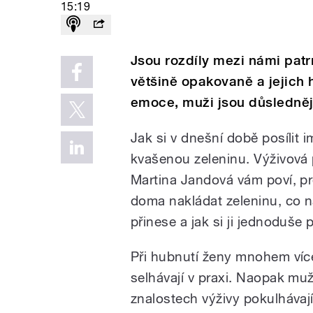
15:19
Jsou rozdíly mezi námi patr
většině opakovaně a jejich
emoce, muži jsou důslednějš
Jak si v dnešní době posílit i
kvašenou zeleninu. Výživová
Martina Jandová vám poví, pr
doma nakládat zeleninu, co 
přinese a jak si ji jednoduše p
Při hubnutí ženy mnohem více
selhávají v praxi. Naopak muž
znalostech výživy pokulhávají,