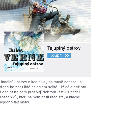
Tajuplný ostrov
Koupit
Lincolnův ostrov nikdo nikdy na mapě nenašel, a
přece ho znají lidé na celém světě. Už déle než sto
třicet let na něm prožívají dobrodružství s pěticí
trosečníků, kteří na něm našli útočiště, a hlavně
nejedno tajemství.