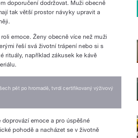
blém doporučení dodržovat. Muži obecně
mají tak větší prostor návyky upravit a
ěji.
u roli emoce. Ženy obecně více než muži
erými řeší svá životní trápení nebo si s
té rituály, například zákusek ke kávě
eriálu.
šech pět po hromadě, tvrdí certifikovaný výživový
 doprovází emoce a pro úspěšné
hické pohodě a nacházet se v životně