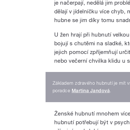
je načerpají, nedělá jim pro
dělají v jídelníčku více chyb, 
hubne se jim díky tomu snadn
U žen hrají při hubnutí velko
bojují s chutěmi na sladké, kt
jejich pomocí zpříjemňují urči
nebo večerní chvilka klidu u s
Základem zdravého hubnutí je mít v
poradce
Martina Jandová
.
Ženské hubnutí mnohem více
hubnutí potřebují být v psyc