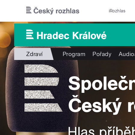
Přejít k hlavnímu obsahu
iRozhlas
Zdraví
Program
Pořady
Audio