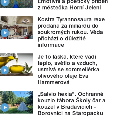
Emotivní a poetický příběh
z městečka Horní Jelení
Kostra Tyrannosaura rexe
prodána za miliardu do
soukromých rukou. Věda
přichází o důležité
informace
Je to láska, které vadí
teplo, světlo a vzduch,
usmívá se sommeliérka
olivového oleje Eva
Hammerová
„Salvio hexia“. Ochranné
kouzlo tábora Školy čar a
kouzel v Bradavicích -
Borovnici na Staropacku