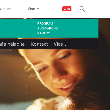
ozhlase
Více
ŽIVĚ
PROGRAM
AUDIOARCHIV
KAMERY
nás naladíte
Kontakt
Více
…