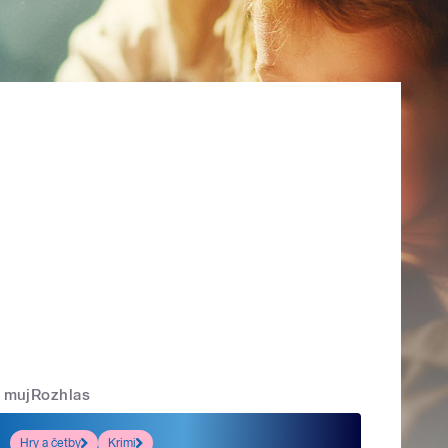
mujRozhlas
Hry a četby
Krimi