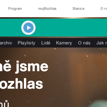
Program
mujRozhlas
Stanice
O r
archiv
Playlisty
Lidé
Kamery
O nás
Jak 