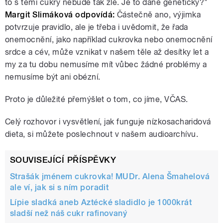
to s těmi cukry nebude tak zlé. Je to dané geneticky?"
Margit Slimáková odpovídá:
Částečně ano, výjimka
potvrzuje pravidlo, ale je třeba i uvědomit, že řada
onemocnění, jako například cukrovka nebo onemocnění
srdce a cév, může vznikat v našem těle až desítky let a
my za tu dobu nemusíme mít vůbec žádné problémy a
nemusíme být ani obézní.
Proto je důležité přemýšlet o tom, co jíme, VČAS.
Celý rozhovor i vysvětlení, jak funguje nízkosacharidová
dieta, si můžete poslechnout v našem audioarchívu.
SOUVISEJÍCÍ PŘÍSPĚVKY
Strašák jménem cukrovka! MUDr. Alena Šmahelová
ale ví, jak si s ním poradit
Lípie sladká aneb Aztécké sladidlo je 1000krát
sladší než náš cukr rafinovaný