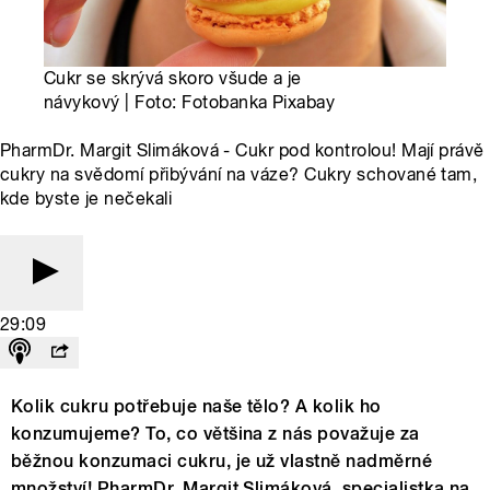
Cukr se skrývá skoro všude a je
návykový | Foto: Fotobanka Pixabay
PharmDr. Margit Slimáková - Cukr pod kontrolou! Mají právě
cukry na svědomí přibývání na váze? Cukry schované tam,
kde byste je nečekali
29:09
Kolik cukru potřebuje naše tělo? A kolik ho
konzumujeme? To, co většina z nás považuje za
běžnou konzumaci cukru, je už vlastně nadměrné
množství! PharmDr. Margit Slimáková, specialistka na