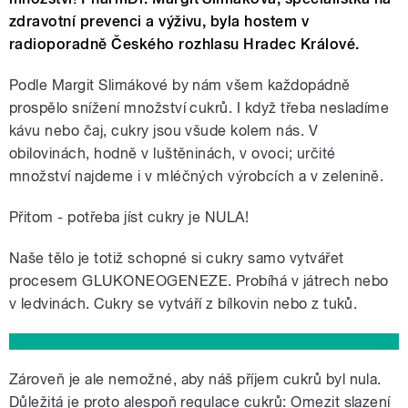
zdravotní prevenci a výživu, byla hostem v
radioporadně Českého rozhlasu Hradec Králové.
Podle Margit Slimákové by nám všem každopádně
prospělo snížení množství cukrů. I když třeba nesladíme
kávu nebo čaj, cukry jsou všude kolem nás. V
obilovinách, hodně v luštěninách, v ovoci; určité
množství najdeme i v mléčných výrobcích a v zelenině.
Přitom - potřeba jíst cukry je NULA!
Naše tělo je totiž schopné si cukry samo vytvářet
procesem GLUKONEOGENEZE. Probíhá v játrech nebo
v ledvinách. Cukry se vytváří z bílkovin nebo z tuků.
Zároveň je ale nemožné, aby náš příjem cukrů byl nula.
Důležitá je proto alespoň regulace cukrů: Omezit slazení