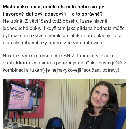
Místo cukru med, umělé sladidlo nebo sirupy
(javorový, datlový, agávový.) - je to správně?
Ne úplně. Z větší části totiž obsahují zase hlavně
jednoduché cukry, i když tam jako přidaná hodnota může
být malé množství minerálních látek nebo vlákniny. To z
nich ale automaticky nedělá zdravou potravinu.
Nejefektivnějším řešením je SNÍŽIT množství sladké
chuti, kterou vnímáme a potřebujeme! Cukr (často ještě v
kombinaci s tukem) je nejnávykovější součást potravy!