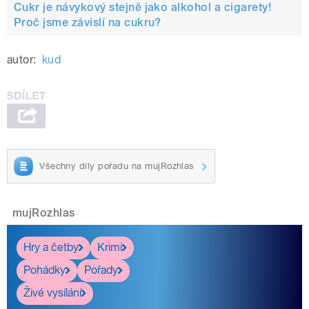
Cukr je návykový stejně jako alkohol a cigarety!
Proč jsme závislí na cukru?
autor:
kud
Všechny díly pořadu na mujRozhlas
mujRozhlas
Hry a četby
Krimi
Pohádky
Pořady
Živé vysílání