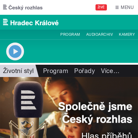
Přejít k hlavnímu obsahu
MENU
ŽIVĚ
PROGRAM
AUDIOARCHIV
KAMERY
Životní styl
Program
Pořady
Více
…