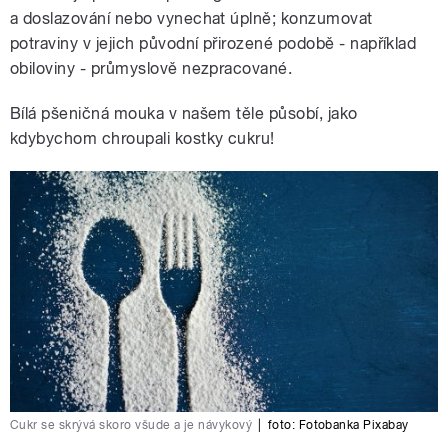
a doslazování nebo vynechat úplně; konzumovat
potraviny v jejich původní přirozené podobě - například
obiloviny - průmyslově nezpracované.
Bílá pšeničná mouka v našem těle působí, jako
kdybychom chroupali kostky cukru!
Cukr se skrývá skoro všude a je návykový
|
foto: Fotobanka Pixabay