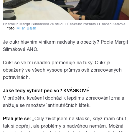
PharmDr. Margit Slimáková ve studiu Českého rozhlasu Hradec Králové
|
foto:
Milan Baják
Je cukr hlavním viníkem nadváhy a obezity? Podle Margit
Slimákové ANO.
Cukr se velmi snadno přeměňuje na tuky. Cukr je
obsažený ve všech vysoce průmyslově zpracovaných
potravinách.
Jaké tedy vybírat pečivo? KVÁSKOVÉ
V průběhu kvašení dochází k lepšímu zpracování zrna a
snižuje se množství antinutričních látek.
Ptali jste se:
„Celý život jsem na sladké, když mám chuť,
tak si dopřeji, ale problémy s nadváhou nemám. Možná