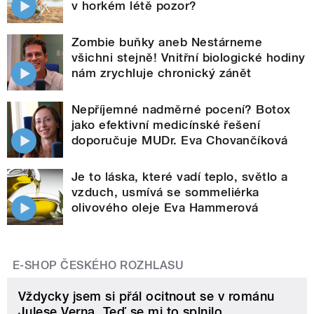
v horkém létě pozor?
Zombie buňky aneb Nestárneme
všichni stejně! Vnitřní biologické hodiny
nám zrychluje chronický zánět
Nepříjemné nadměrné pocení? Botox
jako efektivní medicínské řešení
doporučuje MUDr. Eva Chovančíková
Je to láska, které vadí teplo, světlo a
vzduch, usmívá se sommeliérka
olivového oleje Eva Hammerová
E-SHOP ČESKÉHO ROZHLASU
Vždycky jsem si přál ocitnout se v románu
Julese Verna. Teď se mi to splnilo.