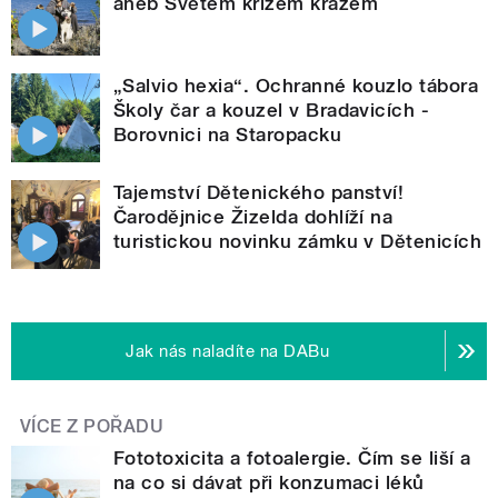
aneb Světem křížem krážem
„Salvio hexia“. Ochranné kouzlo tábora
Školy čar a kouzel v Bradavicích -
Borovnici na Staropacku
Tajemství Dětenického panství!
Čarodějnice Žizelda dohlíží na
turistickou novinku zámku v Dětenicích
Jak nás naladíte na DABu
VÍCE Z POŘADU
Fototoxicita a fotoalergie. Čím se liší a
na co si dávat při konzumaci léků