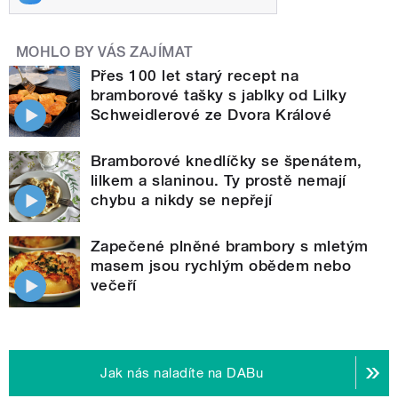
MOHLO BY VÁS ZAJÍMAT
Přes 100 let starý recept na
bramborové tašky s jablky od Lilky
Schweidlerové ze Dvora Králové
Bramborové knedlíčky se špenátem,
lilkem a slaninou. Ty prostě nemají
chybu a nikdy se nepřejí
Zapečené plněné brambory s mletým
masem jsou rychlým obědem nebo
večeří
Jak nás naladíte na DABu