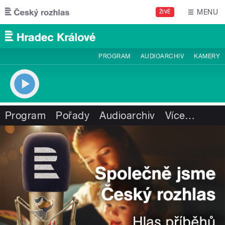
Přejít k hlavnímu obsahu
MENU
ŽIVĚ
PROGRAM
AUDIOARCHIV
KAMERY
Program
Pořady
Audioarchiv
Více
…