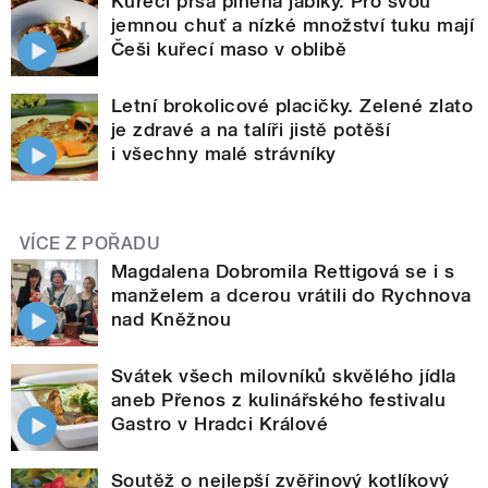
Kuřecí prsa plněná jablky. Pro svou
jemnou chuť a nízké množství tuku mají
Češi kuřecí maso v oblibě
Letní brokolicové placičky. Zelené zlato
je zdravé a na talíři jistě potěší
i všechny malé strávníky
VÍCE Z POŘADU
Magdalena Dobromila Rettigová se i s
manželem a dcerou vrátili do Rychnova
nad Kněžnou
Svátek všech milovníků skvělého jídla
aneb Přenos z kulinářského festivalu
Gastro v Hradci Králové
Soutěž o nejlepší zvěřinový kotlíkový