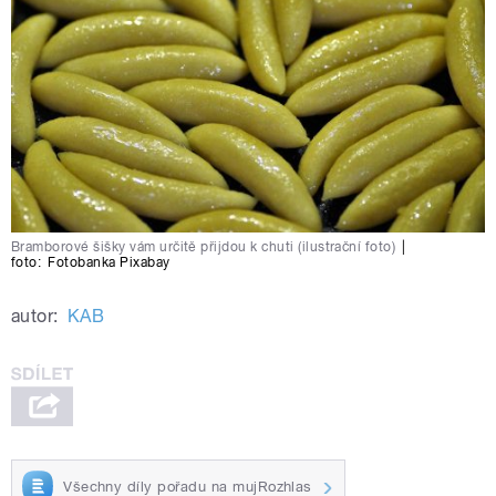
Bramborové šišky vám určitě přijdou k chuti (ilustrační foto)
|
foto:
Fotobanka Pixabay
autor:
KAB
Všechny díly pořadu na mujRozhlas