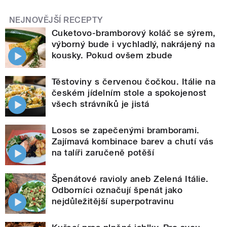
NEJNOVĚJŠÍ RECEPTY
Cuketovo-bramborový koláč se sýrem,
výborný bude i vychladlý, nakrájený na
kousky. Pokud ovšem zbude
Těstoviny s červenou čočkou. Itálie na
českém jídelním stole a spokojenost
všech strávníků je jistá
Losos se zapečenými bramborami.
Zajímavá kombinace barev a chutí vás
na talíři zaručeně potěší
Špenátové ravioly aneb Zelená Itálie.
Odborníci označují špenát jako
nejdůležitější superpotravinu