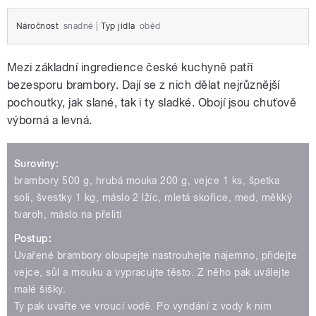
Náročnost
snadné
|
Typ jídla
oběd
Mezi základní ingredience české kuchyně patří
bezesporu brambory. Dají se z nich dělat nejrůznější
pochoutky, jak slané, tak i ty sladké. Obojí jsou chuťově
výborná a levná.
Suroviny:
brambory 500 g, hrubá mouka 200 g, vejce 1 ks, špetka
soli, švestky 1 kg, máslo 2 lžíc, mletá skořice, med, měkký
tvaroh, máslo na přelití
Postup:
Uvařené brambory oloupejte nastrouhejte najemno, přidejte
vejce, sůl a mouku a vypracujte těsto. Z něho pak uválejte
malé šišky.
Ty pak uvařte ve vroucí vodě. Po vyndání z vody k nim