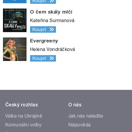
Koupit
O čem skály mlčí
Kateřina Surmanová
Koupit
Evergreeny
Helena Vondráčková
Koupit
Český rozhlas
O nás
Válka na Ukrajině
Jak nás naladíte
Komunální volby
Nápověda