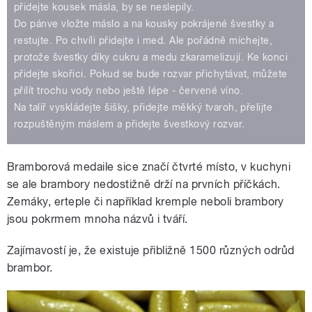
přidejte kousek másla, by se neslepily.
Do pánve vložte máslo a na kousky pokrájené švestky a
restujte. Po chvíli přidejte i med. Ale pořádně míchejte,
protože švestky díky cukru a medu zkaramelizují. Ke konci
přidejte skořici. Pokud se bude rozvar přichytávat, můžete
přilít trochu vody nebo ještě lépe - červené víno.
Na talíř vyskládejte šišky, přidejte měkký tvaroh, přelijte
rozpuštěným máslem a přidejte švestkový rozvar.
Bramborová medaile sice značí čtvrté místo, v kuchyni
se ale brambory nedostižně drží na prvních příčkách.
Zemáky, erteple či například kremple neboli brambory
jsou pokrmem mnoha názvů i tváří.
Zajímavostí je, že existuje přibližně 1500 různých odrůd
brambor.