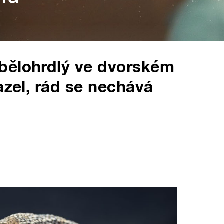
bělohrdlý ve dvorském
azel, rád se nechává