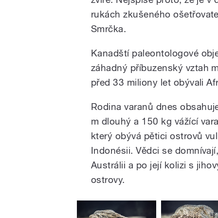
rukách zkušeného ošetřovate
Smrčka.
Kanadští paleontologové obje
záhadný příbuzenský vztah m
před 33 miliony let obývali Af
Rodina varanů dnes obsahuje a
m dlouhý a 150 kg vážící va
který obývá pětici ostrovů v
Indonésii. Vědci se domnívaj
Austrálii a po její kolizi s jih
ostrovy.