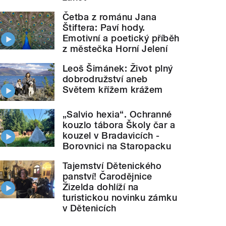
Četba z románu Jana
Štiftera: Paví hody.
Emotivní a poetický příběh
z městečka Horní Jelení
Leoš Šimánek: Život plný
dobrodružství aneb
Světem křížem krážem
„Salvio hexia“. Ochranné
kouzlo tábora Školy čar a
kouzel v Bradavicích -
Borovnici na Staropacku
Tajemství Dětenického
panství! Čarodějnice
Žizelda dohlíží na
turistickou novinku zámku
v Dětenicích