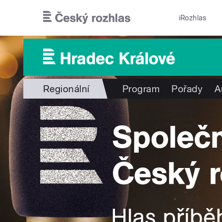
Přejít k hlavnímu obsahu
iRozhlas
Regionální
Program
Pořady
A