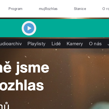
Program
mujRozhlas
Stanice
O r
udioarchiv
Playlisty
Lidé
Kamery
O nás