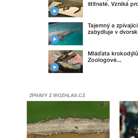
štítnaté. Vzniká p
Tajemný a zpívající
zabydluje v dvorsk
Mláďata krokodýlů 
Zoologové...
ZPRÁVY Z IROZHLAS.CZ