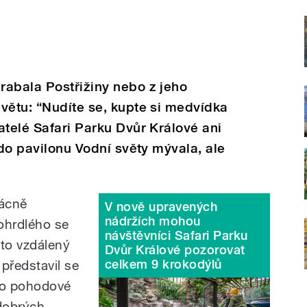
rabala Postřižiny nebo z jeho
větu: “Nudíte se, kupte si medvídka
atelé Safari Parku Dvůr Králové ani
 do pavilonu Vodní světy mývala, ale
zácně
V nově upravených
nádržích mohou
ohrdlého se
návštěvníci Safari Parku
 to vzdálený
Dvůr Králové pozorovat
celkem 9 krokodýlů
představil se
ko pohodové
 dobrých