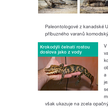
Paleontologové z kanadské Un
příbuzného varanů komodskýc
V 
Krokodýli čelnatí rostou
doslova jako z vody
v
k
o
a 
j
s
m
však ukazuje na zcela opačn