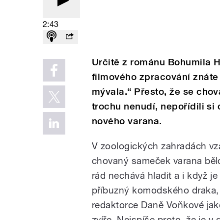
2:43
Určitě z románu Bohumila H
filmového zpracování znáte 
mývala.“ Přesto, že se chov
trochu nenudí, nepořídili si
nového varana.
V zoologických zahradách v
chovaný sameček varana běl
rád nechává hladit a i když je
příbuzný komodského draka, 
redaktorce Daně Voňkové ja
zvíře. Nejspíše proto, že je v