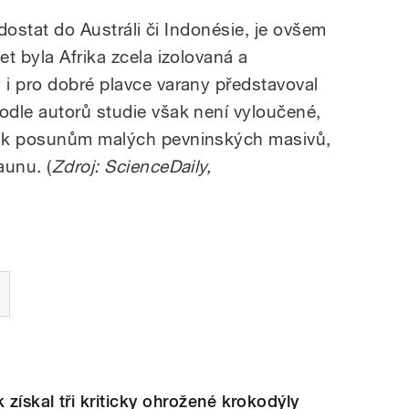
 dostat do Austráli či Indonésie, je ovšem
t byla Afrika zcela izolovaná a
i pro dobré plavce varany představoval
dle autorů studie však není vyloučené,
o k posunům malých pevninských masivů,
aunu. (
Zdroj: ScienceDaily,
 získal tři kriticky ohrožené krokodýly