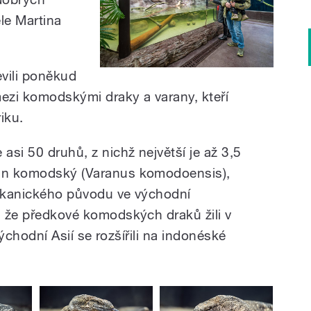
le Martina
vili poněkud
ezi komodskými draky a varany, kteří
riku.
si 50 druhů, z nichž největší je až 3,5
ran komodský (Varanus komodoensis),
ulkanického původu ve východní
í, že předkové komodských draků žili v
ovýchodní Asií se rozšířili na indonéské