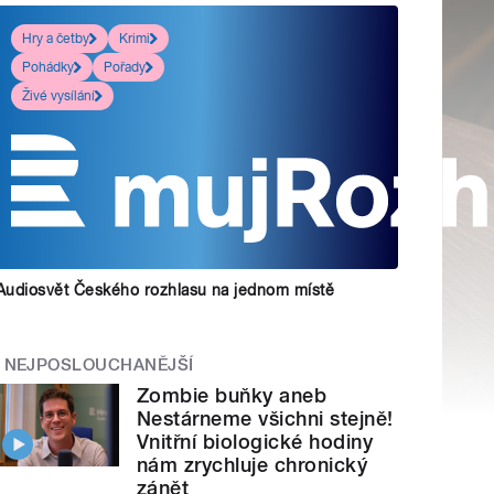
Hry a četby
Krimi
Pohádky
Pořady
Živé vysílání
Audiosvět Českého rozhlasu na jednom místě
NEJPOSLOUCHANĚJŠÍ
Zombie buňky aneb
Nestárneme všichni stejně!
Vnitřní biologické hodiny
nám zrychluje chronický
zánět