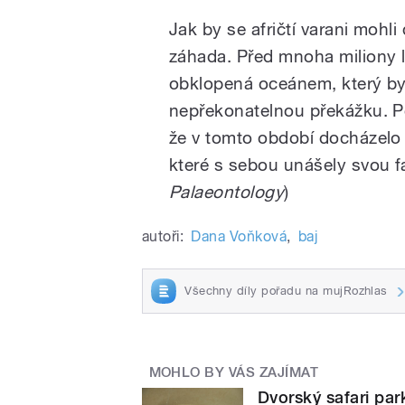
Jak by se afričtí varani mohli
záhada. Před mnoha miliony le
obklopená oceánem, který by 
nepřekonatelnou překážku. Po
že v tomto období docházel
které s sebou unášely svou f
Palaeontology
)
autoři:
Dana Voňková
,
baj
Všechny díly pořadu na mujRozhlas
MOHLO BY VÁS ZAJÍMAT
Dvorský safari park