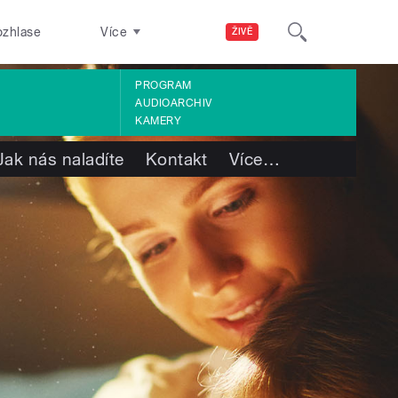
ozhlase
Více
ŽIVĚ
PROGRAM
AUDIOARCHIV
KAMERY
Jak nás naladíte
Kontakt
Více
…