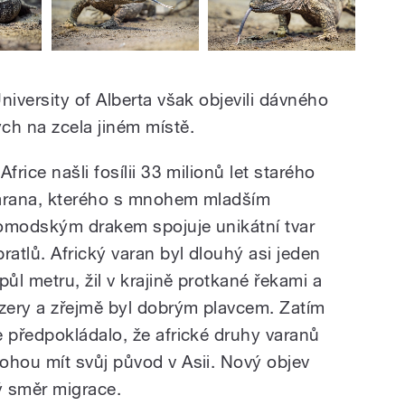
iversity of Alberta však objevili dávného
h na zcela jiném místě.
Africe našli fosílii 33 milionů let starého
arana, kterého s mnohem mladším
omodským drakem spojuje unikátní tvar
bratlů. Africký varan byl dlouhý asi jeden
půl metru, žil v krajině protkané řekami a
ezery a zřejmě byl dobrým plavcem. Zatím
e předpokládalo, že africké druhy varanů
ohou mít svůj původ v Asii. Nový objev
ý směr migrace.