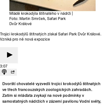
Mládě krokodýla štítnatého v nádrži |
Foto: Martin Smrček, Safari Park
Dvůr Králové
Trojici krokodýlů štítnatých získal Safari Park Dvůr Králové.
Vzniká pro ně nová expozice
3:07
Dvorští chovatelé vyzvedli trojici krokodýlů štítnatých
ve třech francouzských zoologických zahradách.
Zatím si mláďata zvykají na nové podmínky v
samostatných nádržích v zázemí pavilonu Vodní světy,