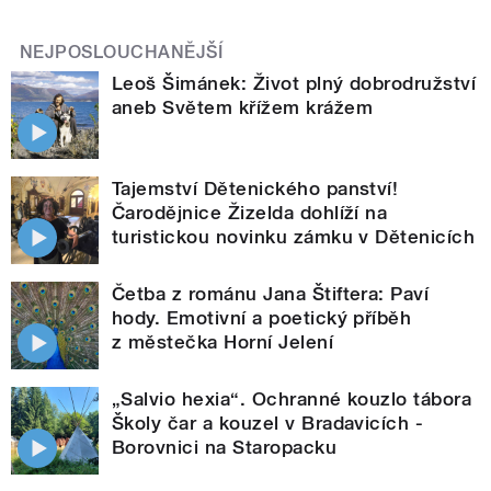
NEJPOSLOUCHANĚJŠÍ
Leoš Šimánek: Život plný dobrodružství
aneb Světem křížem krážem
Tajemství Dětenického panství!
Čarodějnice Žizelda dohlíží na
turistickou novinku zámku v Dětenicích
Četba z románu Jana Štiftera: Paví
hody. Emotivní a poetický příběh
z městečka Horní Jelení
„Salvio hexia“. Ochranné kouzlo tábora
Školy čar a kouzel v Bradavicích -
Borovnici na Staropacku