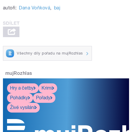
autoři:
Dana Voňková
,
baj
Všechny díly pořadu na mujRozhlas
mujRozhlas
Hry a četby
Krimi
Pohádky
Pořady
Živé vysílání