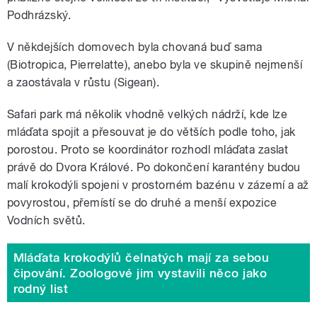
Podhrázský.
V někdejších domovech byla chovaná buď sama
(Biotropica, Pierrelatte), anebo byla ve skupině nejmenší
a zaostávala v růstu (Sigean).
Safari park má několik vhodně velkých nádrží, kde lze
mláďata spojit a přesouvat je do větších podle toho, jak
porostou. Proto se koordinátor rozhodl mláďata zaslat
právě do Dvora Králové. Po dokončení karantény budou
malí krokodýli spojeni v prostorném bazénu v zázemí a až
povyrostou, přemístí se do druhé a menší expozice
Vodních světů.
Mláďata krokodýlů čelnatých mají za sebou
čipování. Zoologové jim vystavili něco jako
rodný list