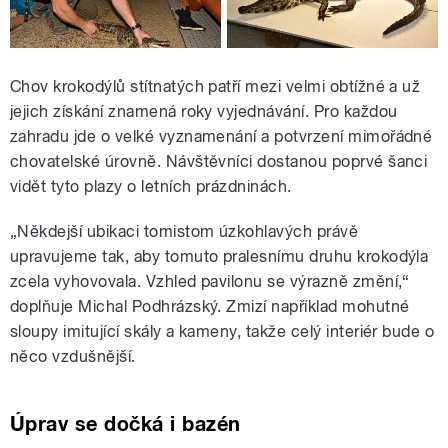
Chov krokodýlů stítnatých patří mezi velmi obtížné a už
jejich získání znamená roky vyjednávání. Pro každou
zahradu jde o velké vyznamenání a potvrzení mimořádné
chovatelské úrovně. Návštěvníci dostanou poprvé šanci
vidět tyto plazy o letních prázdninách.
„Někdejší ubikaci tomistom úzkohlavých právě
upravujeme tak, aby tomuto pralesnímu druhu krokodýla
zcela vyhovovala. Vzhled pavilonu se výrazně změní,“
doplňuje Michal Podhrázský. Zmizí například mohutné
sloupy imitující skály a kameny, takže celý interiér bude o
něco vzdušnější.
Úprav se dočká i bazén