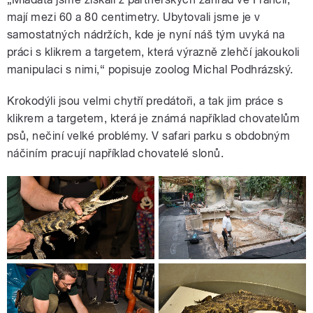
mají mezi 60 a 80 centimetry. Ubytovali jsme je v
samostatných nádržích, kde je nyní náš tým uvyká na
práci s klikrem a targetem, která výrazně zlehčí jakoukoli
manipulaci s nimi,“ popisuje zoolog Michal Podhrázský.
Krokodýli jsou velmi chytří predátoři, a tak jim práce s
klikrem a targetem, která je známá například chovatelům
psů, nečiní velké problémy. V safari parku s obdobným
náčiním pracují například chovatelé slonů.