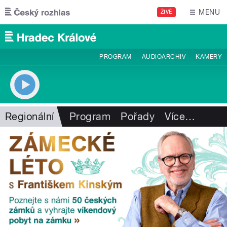
Přejít k hlavnímu obsahu
MENU
ŽIVĚ
PROGRAM
AUDIOARCHIV
KAMERY
Regionální
Program
Pořady
Více
…