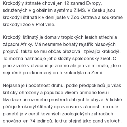
Krokodýly štítnaté chová jen 12 zahrad Evropy,
sdružených v globálním systému ZIMS. V Česku jsou
krokodýli štítnatí k vidění ještě v Zoo Ostrava a soukromé
krokodýlí zoo v Protivíně.
Krokodýl štítnatý je doma v tropických lesích střední a
západní Afriky. Má nesmírně bohatý rejstřík hlasových
projevů, takže se mu občas přezdívá i zpívající krokodýl.
To možná naznačuje jeho složitý společenský život. O
jeho životě v divočině je známo ale jen velmi málo, jde o
nejméně prozkoumaný druh krokodýla na Zemi.
Nejasná je i početnost druhu, podle předpokladů je však
kriticky ohrožený a populace vlivem přímého lovu i
likvidace přirozeného prostředí dál rychle ubývá. V lidské
péči je krokodýl štítnatý opravdovou vzácností, na celé
planetě je v certifikovaných zoologických zahradách
chováno jen 74 jedinců, takřka stejně jako pand velkých.