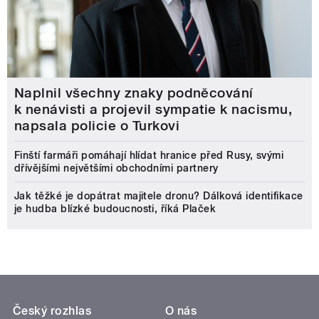
Naplnil všechny znaky podněcování
k nenávisti a projevil sympatie k nacismu,
napsala policie o Turkovi
Finští farmáři pomáhají hlídat hranice před Rusy, svými
dřívějšími největšími obchodními partnery
Jak těžké je dopátrat majitele dronu? Dálková identifikace
je hudba blízké budoucnosti, říká Plaček
Český rozhlas
O nás