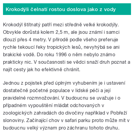
Krokodýli čelnatí rostou doslova jako z vody
Krokodýl štítnatý patří mezi středně velké krokodýly.
Obvykle dorůstá kolem 2,5 m, ale jsou známí i samci
dlouzí přes 4 metry. V přírodě podle všeho preferuje
rychle tekoucí řeky tropických lesů, nevyhýbá se ani
brakické vodě. Do roku 1996 o něm nebylo známo
prakticky nic. V současnosti se vědci snaží druh poznat a
najít cesty jak ho efektivně chránit.
Jednou z pojistek před úplným vyhubením je i ustavení
dostatečně početné populace v lidské péči a její
pravidelné rozmnožování. V budoucnu se uvažuje i o
případném vypouštění mláďat odchovaných v
zoologických zahradách do divočiny například v Pobřeží
slonoviny. Začínající chov v safari parku proto může mít v
budoucnu velký význam pro záchranu tohoto druhu.