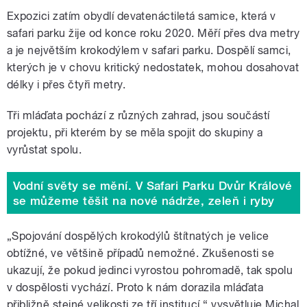
Expozici zatím obydlí devatenáctiletá samice, která v
safari parku žije od konce roku 2020. Měří přes dva metry
a je největším krokodýlem v safari parku. Dospělí samci,
kterých je v chovu kritický nedostatek, mohou dosahovat
délky i přes čtyři metry.
Tři mláďata pochází z různých zahrad, jsou součástí
projektu, při kterém by se měla spojit do skupiny a
vyrůstat spolu.
Vodní světy se mění. V Safari Parku Dvůr Králové
se můžeme těšit na nové nádrže, zeleň i ryby
„Spojování dospělých krokodýlů štítnatých je velice
obtížné, ve většině případů nemožné. Zkušenosti se
ukazují, že pokud jedinci vyrostou pohromadě, tak spolu
v dospělosti vychází. Proto k nám dorazila mláďata
přibližně stejné velikosti ze tří institucí,“ vysvětluje Michal