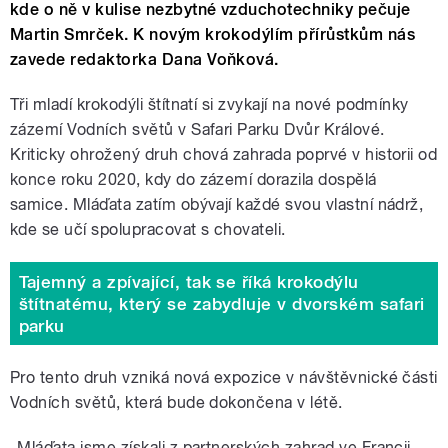
kde o ně v kulise nezbytné vzduchotechniky pečuje
Martin Smrček. K novým krokodýlím přírůstkům nás
zavede redaktorka Dana Voňková.
Tři mladí krokodýli štítnatí si zvykají na nové podmínky
zázemí Vodních světů v Safari Parku Dvůr Králové.
Kriticky ohrožený druh chová zahrada poprvé v historii od
konce roku 2020, kdy do zázemí dorazila dospělá
samice. Mláďata zatím obývají každé svou vlastní nádrž,
kde se učí spolupracovat s chovateli.
Tajemný a zpívající, tak se říká krokodýlu
štítnatému, který se zabydluje v dvorském safari
parku
Pro tento druh vzniká nová expozice v návštěvnické části
Vodních světů, která bude dokončena v létě.
„Mláďata jsme získali z partnerských zahrad ve Francii,