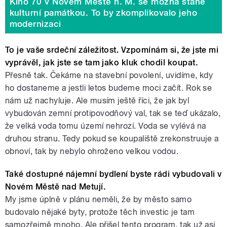
Kino 70 v Novém Městě n. M. se možná stane
kulturní památkou. To by zkomplikovalo jeho
modernizaci
To je vaše srdeční záležitost. Vzpomínám si, že jste mi
vyprávěl, jak jste se tam jako kluk chodil koupat.
Přesně tak. Čekáme na stavební povolení, uvidíme, kdy
ho dostaneme a jestli letos budeme moci začít. Rok se
nám už nachyluje. Ale musím ještě říci, že jak byl
vybudován zemní protipovodňový val, tak se teď ukázalo,
že velká voda tomu území nehrozí. Voda se vylévá na
druhou stranu. Tedy pokud se koupaliště zrekonstruuje a
obnoví, tak by nebylo ohroženo velkou vodou.
Také dostupné nájemní bydlení byste rádi vybudovali v
Novém Městě nad Metují.
My jsme úplně v plánu neměli, že by město samo
budovalo nějaké byty, protože těch investic je tam
samozřejmě mnoho. Ale přišel tento program, tak už asi