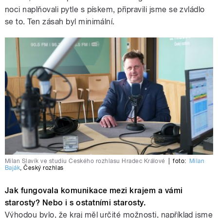
noci naplňovali pytle s pískem, připravili jsme se zvládlo
se to. Ten zásah byl minimální.
Milan Slavík ve studiu Českého rozhlasu Hradec Králové
|
foto:
Milan
Baják
,
Český rozhlas
Jak fungovala komunikace mezi krajem a vámi
starosty? Nebo i s ostatními starosty.
Výhodou bylo, že kraj měl určité možnosti, například jsme