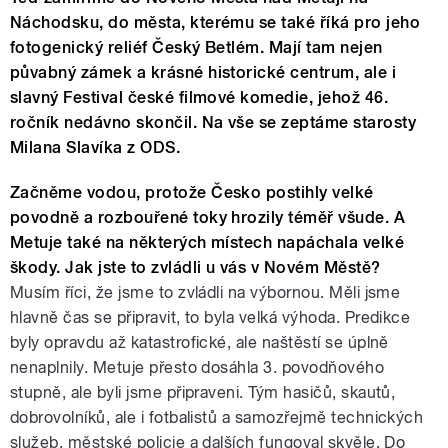
Náchodsku, do města, kterému se také říká pro jeho
fotogenický reliéf Český Betlém. Mají tam nejen
půvabný zámek a krásné historické centrum, ale i
slavný Festival české filmové komedie, jehož 46.
ročník nedávno skončil. Na vše se zeptáme starosty
Milana Slavíka z ODS.
Začněme vodou, protože Česko postihly velké
povodně a rozbouřené toky hrozily téměř všude. A
Metuje také na některých místech napáchala velké
škody. Jak jste to zvládli u vás v Novém Městě?
Musím říci, že jsme to zvládli na výbornou. Měli jsme
hlavně čas se připravit, to byla velká výhoda. Predikce
byly opravdu až katastrofické, ale naštěstí se úplně
nenaplnily. Metuje přesto dosáhla 3. povodňového
stupně, ale byli jsme připraveni. Tým hasičů, skautů,
dobrovolníků, ale i fotbalistů a samozřejmě technických
služeb, městské policie a dalších fungoval skvěle. Do