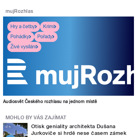
mujRozhlas
Hry a četby
Krimi
Pohádky
Pořady
Živé vysílání
Audiosvět Českého rozhlasu na jednom místě
MOHLO BY VÁS ZAJÍMAT
Otisk geniality architekta Dušana
Jurkoviče si hrdě nese časem zámek