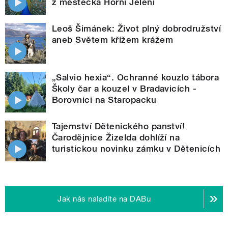
z městečka Horní Jelení
Leoš Šimánek: Život plný dobrodružství
aneb Světem křížem krážem
„Salvio hexia“. Ochranné kouzlo tábora
Školy čar a kouzel v Bradavicích -
Borovnici na Staropacku
Tajemství Dětenického panství!
Čarodějnice Žizelda dohlíží na
turistickou novinku zámku v Dětenicích
Jak nás naladíte na DABu