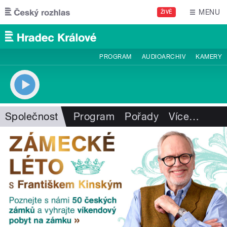
Přejít k hlavnímu obsahu
MENU
ŽIVĚ
PROGRAM
AUDIOARCHIV
KAMERY
Společnost
Program
Pořady
Více
…