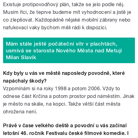
Existuje protipovodňový plán, takže se jelo podle něj.
Musím říci, že teprve budeme mít vyhodnocení a jistě je
co zlepšovat. Každopádně nějaké mobilní zábrany nebo
nafukovací vaky bychom měli rádi k dispozici.
Mám stále ještě počáteční vítr v plachtách,
usmívá se starosta Nového Města nad Metují
Milan Slavík
Kdy byly u vás ve městě naposledy povodně, které
napáchaly škody?
Vzpomínám si na roky 1998 a potom 2006. Vždy to
odnese část Krčína a potom prostor pod náměstím. Jinak
je město na skále, na kopci. Takže větší část města
ohrožena není.
Právě v čase velkého deště a povodní u vás začínal
letošní 46. ročník Festivalu české filmové komedie. I