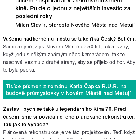
chceme uspořádat v zrekonstruovaném
kině. Půjde o jednu z největších investic za
poslední roky.
Milan Slavík, starosta Nového Města nad Metují
Vašemu nádhernému městu se také říká Český Betlém.
Samozřejmě, žiji v Novém Městě už 50 let, takže vždy,
když jedu s někým známým něco kamarádem, tak to
naschvál vezmu z druhé strany, aby se přijelo od hor. Aby
to byla pecka.
Tisíce písmen z románu Karla Čapka R.U.R. na
budově průmyslovky v Novém Městě nad Metují
Zastavil bych se také u legendárního Kina 70. Před
časem jsme si povídali o jeho plánované rekonstrukci.
Tak jak to vypadá?
Plánovaná rekonstrukce je ve fázi projektování. Teď, když