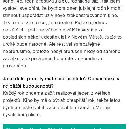
končil 46. ročník festivalu a 50. ročník se blíží, tak jsem
vyslovil své přání, že bychom onen jubilejní ročník mohli
stihnout uspořádat už v nově zrekonstruovaném kině.
Tak nám držte palce, je to reálné. Půjde o jednu z
největších, jestli ne vůbec největší investice za
posledních několik desítek let v Novém Městě, takže to
určitě bude náročné. Ale festival samozřejmě
nepřerušíme, protože nebyl přerušen nikdy od samého
začátku, a uspořádáme ho určitě v náhradních
prostorách.
Jaké další priority máte teď na stole? Co vás čeká v
nejbližší budoucnosti?
Každý rok chceme začít realizovat jeden z větších
projektů. Kino by mělo být až přespříští rok, takže letos
bychom ještě chtěli začít dělat letní areál u Metuje,
bývalé koupaliště.