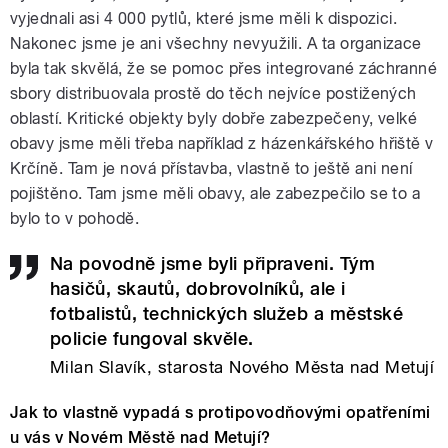
vyjednali asi 4 000 pytlů, které jsme měli k dispozici.
Nakonec jsme je ani všechny nevyužili. A ta organizace
byla tak skvělá, že se pomoc přes integrované záchranné
sbory distribuovala prostě do těch nejvíce postižených
oblastí. Kritické objekty byly dobře zabezpečeny, velké
obavy jsme měli třeba například z házenkářského hřiště v
Krčíně. Tam je nová přístavba, vlastně to ještě ani není
pojištěno. Tam jsme měli obavy, ale zabezpečilo se to a
bylo to v pohodě.
Na povodně jsme byli připraveni. Tým
hasičů, skautů, dobrovolníků, ale i
fotbalistů, technických služeb a městské
policie fungoval skvěle.
Milan Slavík, starosta Nového Města nad Metují
Jak to vlastně vypadá s protipovodňovými opatřeními
u vás v Novém Městě nad Metují?