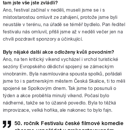
tam jste vše jste zvládli?
Ano, festival začínal v neděli, museli jsme se i s
místostarostou omluvit ze zahájení, protože jsme byli
neustále v terénu, na úřadě se téměř bydlelo. Pan ředitel
festivalu nás omluvil, přišli jsme až v neděli večer jen na
chvíli pozdravit sponzory a účinkující.
Byly nějaké další akce odloženy kvůli povodním?
Ano, na ten kritický víkend vycházel i vrchol turistické
sezóny Evropského dědictví spojený se zámeckým
vinobraním. Byla nasmlouvána spousta spolků, pořádali
jsme to i s partnerským městem Česká Skalice, ti to měli
spojené se Spolkovým dnem. Tak jsme to posunuli o
týden a akce proběhla minulý víkend. Počasí bylo
nádherné, takže se to úžasně povedlo. Byla to těžká
improvizace, velká hoňka, ale nakonec to bylo fajn.
50. ročník Festivalu české filmové komedie