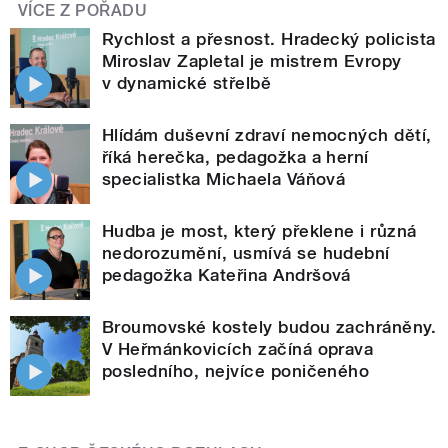
VÍCE Z POŘADU
Rychlost a přesnost. Hradecký policista
Miroslav Zapletal je mistrem Evropy
v dynamické střelbě
Hlídám duševní zdraví nemocných dětí,
říká herečka, pedagožka a herní
specialistka Michaela Váňová
Hudba je most, který překlene i různá
nedorozumění, usmívá se hudební
pedagožka Kateřina Andršová
Broumovské kostely budou zachráněny.
V Heřmánkovicích začíná oprava
posledního, nejvíce poničeného