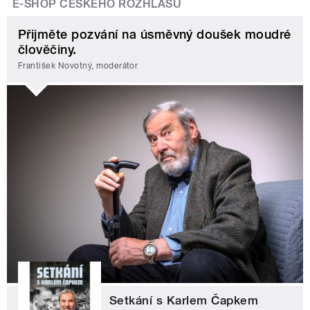
E-SHOP ČESKÉHO ROZHLASU
Přijměte pozvání na úsměvný doušek moudré
člověčiny.
František Novotný, moderátor
Setkání s Karlem Čapkem