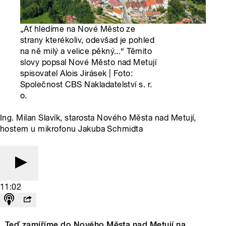
„Ať hledíme na Nové Město ze
strany kterékoliv, odevšad je pohled
na ně milý a velice pěkný...“ Těmito
slovy popsal Nové Město nad Metují
spisovatel Alois Jirásek | Foto:
Společnost CBS Nakladatelství s. r.
o.
Ing. Milan Slavík, starosta Nového Města nad Metují,
hostem u mikrofonu Jakuba Schmidta
11:02
Teď zamíříme do Nového Města nad Metují na