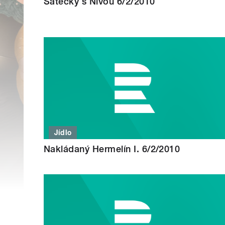
Šátečky s Nivou 6/2/2010
Jídlo
Nakládaný Hermelín I. 6/2/2010