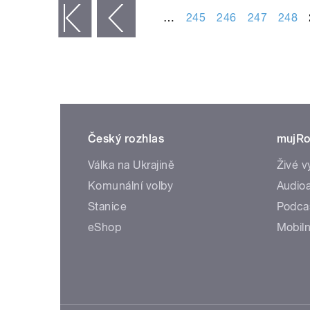
…
245
246
247
248
« první
‹ předchozí
Český rozhlas
mujRo
Válka na Ukrajině
Živé v
Komunální volby
Audioa
Stanice
Podca
eShop
Mobiln