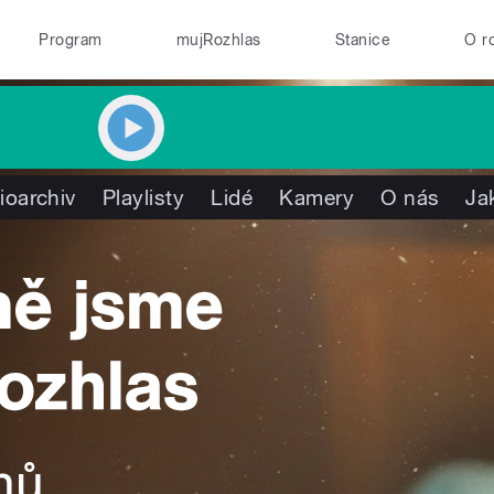
Program
mujRozhlas
Stanice
O r
ioarchiv
Playlisty
Lidé
Kamery
O nás
Ja