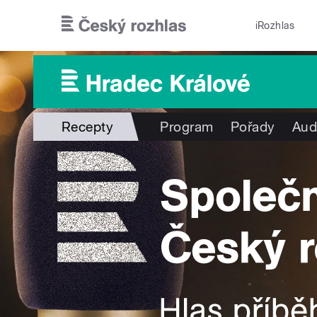
Přejít k hlavnímu obsahu
iRozhlas
Recepty
Program
Pořady
Aud