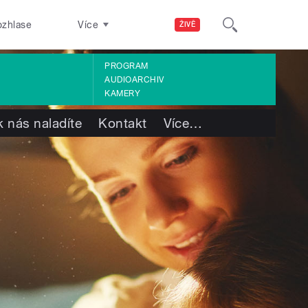
ozhlase
Více
ŽIVĚ
PROGRAM
AUDIOARCHIV
KAMERY
k nás naladíte
Kontakt
Více
…