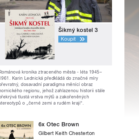
Šikmý kostel 3
Koupit
Románová kronika ztraceného města - léta 1945–
1961. Karin Lednická předkládá do značné míry
převratný, dosavadní paradigma měnící obraz
hornického regionu, jehož zahlazenou historii stále
překrývá tlustá vrstva mýtů a zakořeněných
stereotypů o „černé zemi a rudém kraji“.
6x Otec Brown
Gilbert Keith Chesterton