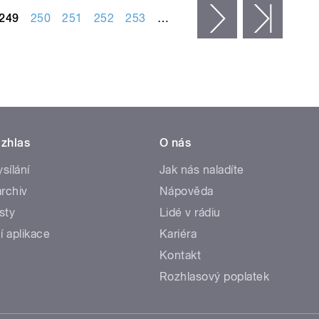
249
250
251
252
253
…
následující ›
posled
zhlas
O nás
ysílání
Jak nás naladíte
rchiv
Nápověda
sty
Lidé v rádiu
í aplikace
Kariéra
Kontakt
Rozhlasový poplatek