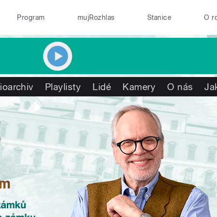
Program
mujRozhlas
Stanice
O r
ioarchiv
Playlisty
Lidé
Kamery
O nás
Ja