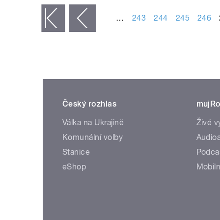
…
243
244
245
246
« první
‹ předchozí
Český rozhlas
mujRo
Válka na Ukrajině
Živé v
Komunální volby
Audioa
Stanice
Podca
eShop
Mobiln