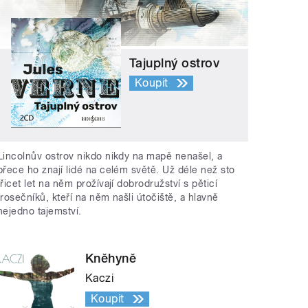
Tajuplný ostrov
Koupit
Lincolnův ostrov nikdo nikdy na mapě nenašel, a
přece ho znají lidé na celém světě. Už déle než sto
třicet let na něm prožívají dobrodružství s pěticí
trosečníků, kteří na něm našli útočiště, a hlavně
nejedno tajemství.
Kněhyně
Kaczi
Koupit