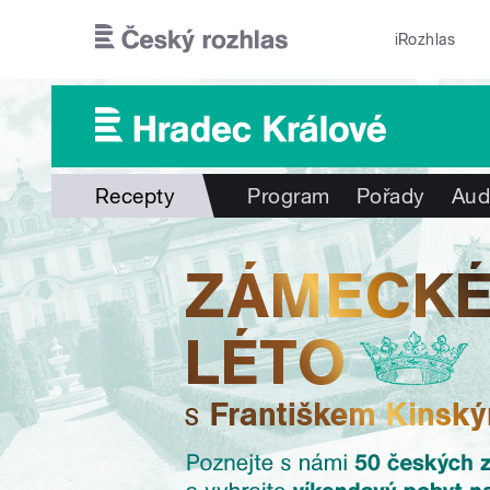
Přejít k hlavnímu obsahu
iRozhlas
Recepty
Program
Pořady
Aud