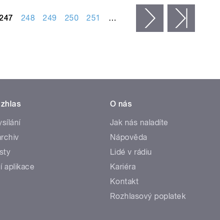
247
248
249
250
251
…
následující ›
posled
zhlas
O nás
ysílání
Jak nás naladíte
rchiv
Nápověda
sty
Lidé v rádiu
í aplikace
Kariéra
Kontakt
Rozhlasový poplatek