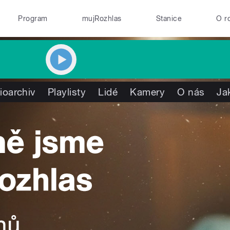
Program
mujRozhlas
Stanice
O r
ioarchiv
Playlisty
Lidé
Kamery
O nás
Ja