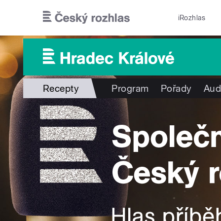
Přejít k hlavnímu obsahu
iRozhlas
Recepty
Program
Pořady
Aud