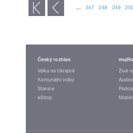
…
247
248
249
25
« první
‹ předchozí
Český rozhlas
mujRo
Válka na Ukrajině
Živé v
Komunální volby
Audioa
Stanice
Podca
eShop
Mobiln