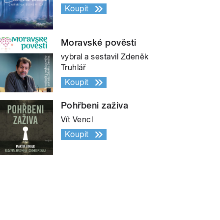
Koupit
Moravské pověsti
vybral a sestavil Zdeněk
Truhlář
Koupit
Pohřbeni zaživa
Vít Vencl
Koupit