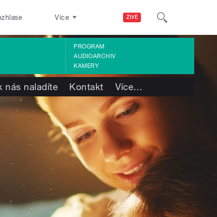
ozhlase
Více
ŽIVĚ
PROGRAM
AUDIOARCHIV
KAMERY
k nás naladíte
Kontakt
Více
…