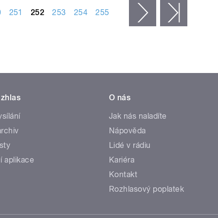
0
251
252
253
254
255
následující ›
poslední
zhlas
O nás
ysílání
Jak nás naladíte
rchiv
Nápověda
sty
Lidé v rádiu
í aplikace
Kariéra
Kontakt
Rozhlasový poplatek