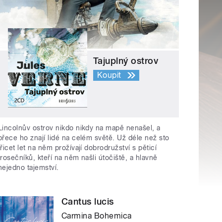
Tajuplný ostrov
Koupit
Lincolnův ostrov nikdo nikdy na mapě nenašel, a
přece ho znají lidé na celém světě. Už déle než sto
třicet let na něm prožívají dobrodružství s pěticí
trosečníků, kteří na něm našli útočiště, a hlavně
nejedno tajemství.
Cantus lucis
Carmina Bohemica