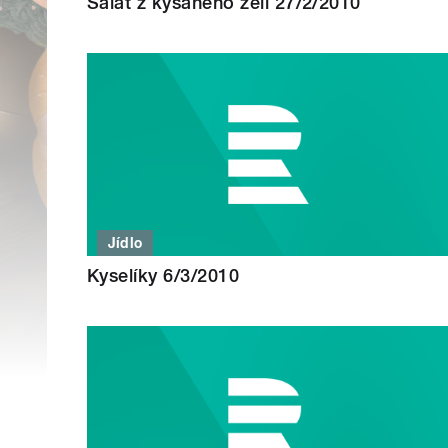
Salát z kysaného zelí 27/2/2010
Jídlo
Kyselíky 6/3/2010