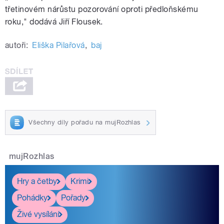
třetinovém nárůstu pozorování oproti předloňskému
roku," dodává Jiří Flousek.
autoři:
Eliška Pilařová
,
baj
Všechny díly pořadu na mujRozhlas
mujRozhlas
Hry a četby
Krimi
Pohádky
Pořady
Živé vysílání