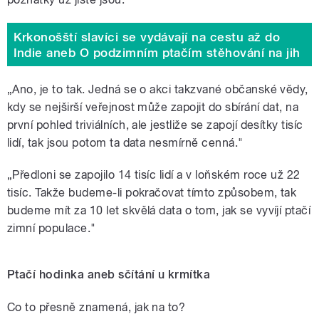
Krkonošští slavíci se vydávají na cestu až do
Indie aneb O podzimním ptačím stěhování na jih
„Ano, je to tak. Jedná se o akci takzvané občanské vědy,
kdy se nejširší veřejnost může zapojit do sbírání dat, na
první pohled triviálních, ale jestliže se zapojí desítky tisíc
lidí, tak jsou potom ta data nesmírně cenná."
„Předloni se zapojilo 14 tisíc lidí a v loňském roce už 22
tisíc. Takže budeme-li pokračovat tímto způsobem, tak
budeme mít za 10 let skvělá data o tom, jak se vyvíjí ptačí
zimní populace."
Ptačí hodinka aneb sčítání u krmítka
Co to přesně znamená, jak na to?