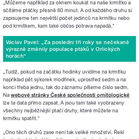
„Můžeme například za oknem koukat na naše krmítko a
sčítáme ptáčky přesně 60 minut. A od každého druhu si
zapisujeme ten největší počet jedinců na krmítku nebo
pod krmítkem, kam také občas potrava napadá."
Václav Pavel: „Za poslední tři roky se nečekaně
výrazně změnily populace ptáků v Orlických
horách“
„Tudíž, pokud na začátku hodinky uvidíme na krmítku
například pět sýkorek modřinek, uprostřed sedm a na
konci třeba jednu, tak do záznamu píšeme číslo sedm.
Na
webové stránky České společnosti ornitologické
lze ta data přímo zapsat. A jsou tam také vyobrazeny
všechny nejběžnější ptačí druhy, které můžete na
krmítku spatřit."
„Ono těch druhů zase není tak veliké množství. Řekl