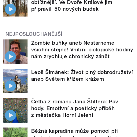
obtížnější. Ve Dvoře Králové jim
připravili 50 nových budek
NEJPOSLOUCHANĚJŠÍ
Zombie buňky aneb Nestárneme
všichni stejně! Vnitřní biologické hodiny
nám zrychluje chronický zánět
Leoš Šimánek: Život plný dobrodružství
aneb Světem křížem krážem
Četba z románu Jana Štiftera: Paví
hody. Emotivní a poetický příběh
z městečka Horní Jelení
Běžná kapradina může pomoci při