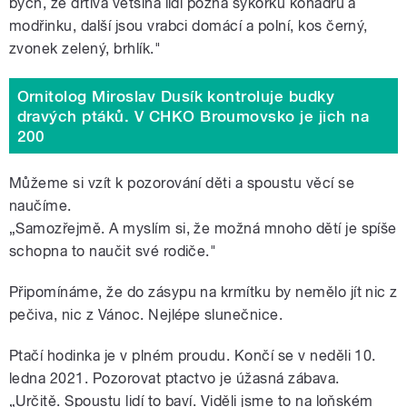
bych, že drtivá většina lidí pozná sýkorku koňadru a
modřinku, další jsou vrabci domácí a polní, kos černý,
zvonek zelený, brhlík."
Ornitolog Miroslav Dusík kontroluje budky
dravých ptáků. V CHKO Broumovsko je jich na
200
Můžeme si vzít k pozorování děti a spoustu věcí se
naučíme.
„Samozřejmě. A myslím si, že možná mnoho dětí je spíše
schopna to naučit své rodiče."
Připomínáme, že do zásypu na krmítku by nemělo jít nic z
pečiva, nic z Vánoc. Nejlépe slunečnice.
Ptačí hodinka je v plném proudu. Končí se v neděli 10.
ledna 2021. Pozorovat ptactvo je úžasná zábava.
„Určitě. Spoustu lidí to baví. Viděli jsme to na loňském