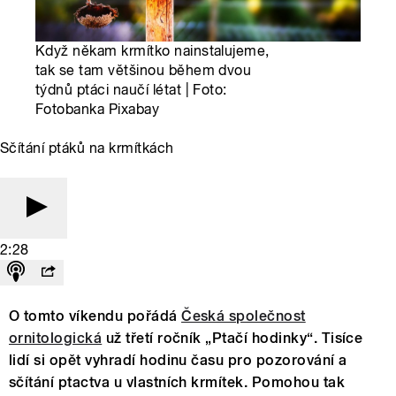
Když někam krmítko nainstalujeme,
tak se tam většinou během dvou
týdnů ptáci naučí létat | Foto:
Fotobanka Pixabay
Sčítání ptáků na krmítkách
2:28
O tomto víkendu pořádá
Česká společnost
ornitologická
už třetí ročník „Ptačí hodinky“. Tisíce
lidí si opět vyhradí hodinu času pro pozorování a
sčítání ptactva u vlastních krmítek. Pomohou tak