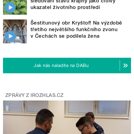
sledování stavu krajiny jako citlivý
ukazatel životního prostředí
Šestitunový obr Kryštof! Na výzdobě
třetího největšího funkčního zvonu
v Čechách se podílela žena
Jak nás naladíte na DABu
ZPRÁVY Z IROZHLAS.CZ