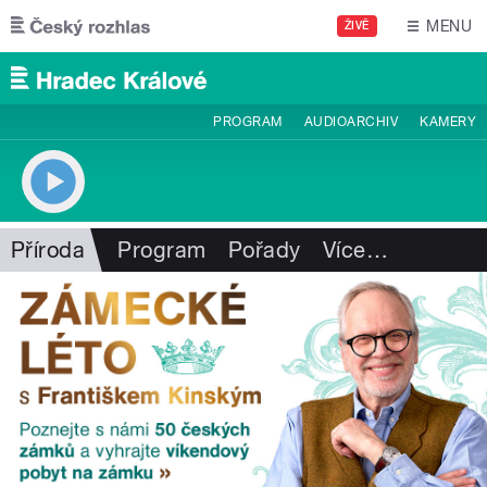
Přejít k hlavnímu obsahu
MENU
ŽIVĚ
PROGRAM
AUDIOARCHIV
KAMERY
Příroda
Program
Pořady
Více
…