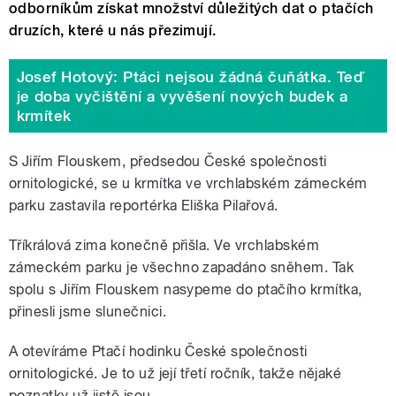
odborníkům získat množství důležitých dat o ptačích
druzích, které u nás přezimují.
Josef Hotový: Ptáci nejsou žádná čuňátka. Teď
je doba vyčištění a vyvěšení nových budek a
krmítek
S Jiřím Flouskem, předsedou České společnosti
ornitologické, se u krmítka ve vrchlabském zámeckém
parku zastavila reportérka Eliška Pilařová.
Tříkrálová zima konečně přišla. Ve vrchlabském
zámeckém parku je všechno zapadáno sněhem. Tak
spolu s Jiřím Flouskem nasypeme do ptačího krmítka,
přinesli jsme slunečnici.
A otevíráme Ptačí hodinku České společnosti
ornitologické. Je to už její třetí ročník, takže nějaké
poznatky už jistě jsou.