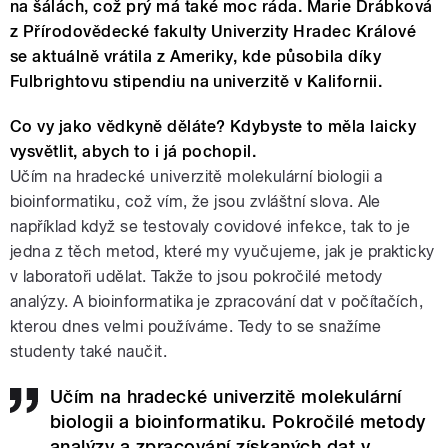
na šálách, což prý má také moc ráda. Marie Drábková
z Přírodovědecké fakulty Univerzity Hradec Králové
se aktuálně vrátila z Ameriky, kde působila díky
Fulbrightovu stipendiu na univerzitě v Kalifornii.
Co vy jako vědkyně děláte? Kdybyste to měla laicky
vysvětlit, abych to i já pochopil.
Učím na hradecké univerzitě molekulární biologii a
bioinformatiku, což vím, že jsou zvláštní slova. Ale
například když se testovaly covidové infekce, tak to je
jedna z těch metod, které my vyučujeme, jak je prakticky
v laboratoři udělat. Takže to jsou pokročilé metody
analýzy. A bioinformatika je zpracování dat v počítačích,
kterou dnes velmi používáme. Tedy to se snažíme
studenty také naučit.
Učím na hradecké univerzitě molekulární
biologii a bioinformatiku. Pokročilé metody
analýzy a zpracování získaných dat v