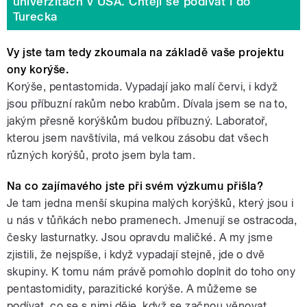
univerzitách v USA. Chtějí se podívat i do
Turecka
Vy jste tam tedy zkoumala na základě vaše projektu
ony korýše.
Korýše, pentastomida. Vypadají jako malí červi, i když
jsou příbuzní rakům nebo krabům. Dívala jsem se na to,
jakým přesně korýškům budou příbuzný. Laboratoř,
kterou jsem navštívila, má velkou zásobu dat všech
různých korýšů, proto jsem byla tam.
Na co zajímavého jste při svém výzkumu přišla?
Je tam jedna menší skupina malých korýšků, který jsou i
u nás v tůňkách nebo pramenech. Jmenují se ostracoda,
česky lasturnatky. Jsou opravdu maličké. A my jsme
zjistili, že nejspíše, i když vypadají stejně, jde o dvě
skupiny. K tomu nám právě pomohlo doplnit do toho ony
pentastomidity, parazitické korýše. A můžeme se
podívat, co se s nimi děje, když se začnou věnovat