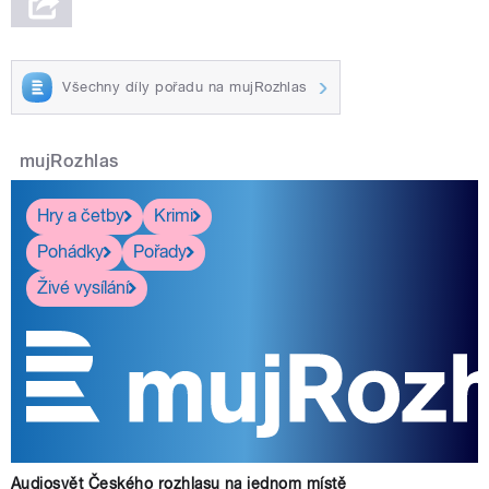
Všechny díly pořadu na mujRozhlas
mujRozhlas
Hry a četby
Krimi
Pohádky
Pořady
Živé vysílání
Audiosvět Českého rozhlasu na jednom místě