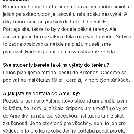
Během mého doktorátu jsme pracovali na chobotnicích a
jejich parazitech, což je takové u nás trošku nezvyklé. A
díky tomu jsme se podívali do Itálie, Chorvatska,
Portugalska, takže to byly docela pěkné terény. Ale
zároveň jsme brali vzorky a dělali nějakou tu vědu. Nebyla
to žádná opalovačka někde na pláži, museli jsme i
pracovat. Ráda vzpomínám na svá studentská léta.
Své studenty berete také na výlety do terénu?
Letos plánujeme terénní cestu do Krkonoš. Chceme se
podívat na maličká zvířátka, která žijí v horských tůňkách.
A jak jste se dostala do Ameriky?
Požádala jsem si o Fulbrightovo stipendium a měla jsem
to štěstí, že jsem jej získala. Stipendium umožňuje vyjet
do Ameriky na nějakou vědeckou instituci a tam získat
zkušenosti. Je to otevřené pro všechny, není to jen pro
vědce, je to pro kohokoliv. Jen je potřeba podat projekt,