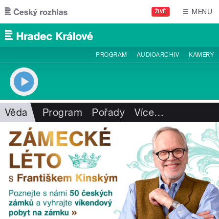
Přejít k hlavnímu obsahu
MENU
ŽIVĚ
PROGRAM
AUDIOARCHIV
KAMERY
Věda
Program
Pořady
Více
…