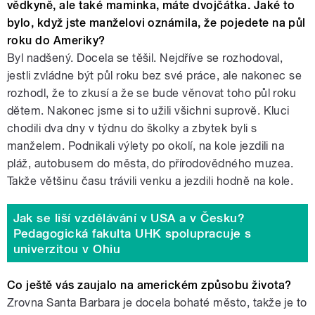
vědkyně, ale také maminka, máte dvojčátka. Jaké to
bylo, když jste manželovi oznámila, že pojedete na půl
roku do Ameriky?
Byl nadšený. Docela se těšil. Nejdříve se rozhodoval,
jestli zvládne být půl roku bez své práce, ale nakonec se
rozhodl, že to zkusí a že se bude věnovat toho půl roku
dětem. Nakonec jsme si to užili všichni suprově. Kluci
chodili dva dny v týdnu do školky a zbytek byli s
manželem. Podnikali výlety po okolí, na kole jezdili na
pláž, autobusem do města, do přírodovědného muzea.
Takže většinu času trávili venku a jezdili hodně na kole.
Jak se liší vzdělávání v USA a v Česku?
Pedagogická fakulta UHK spolupracuje s
univerzitou v Ohiu
Co ještě vás zaujalo na americkém způsobu života?
Zrovna Santa Barbara je docela bohaté město, takže je to