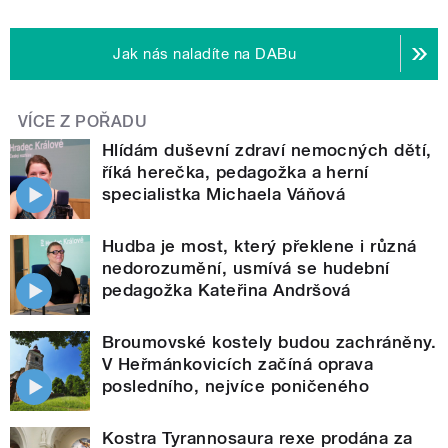
Jak nás naladíte na DABu
VÍCE Z POŘADU
Hlídám duševní zdraví nemocných dětí,
říká herečka, pedagožka a herní
specialistka Michaela Váňová
Hudba je most, který překlene i různá
nedorozumění, usmívá se hudební
pedagožka Kateřina Andršová
Broumovské kostely budou zachráněny.
V Heřmánkovicích začíná oprava
posledního, nejvíce poničeného
Kostra Tyrannosaura rexe prodána za