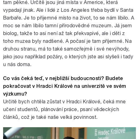
tam pěkné. Určitě jsou jiná místa v Americe, která
vypadají jinak. Ale i lidé z Los Angeles třeba bydlí v Santa
Barbaře. Je to příjemné místo na život, to se nám líbilo. A
moc se nám líbilo tamní přírodovědné muzeum. Já jsem
biolog, takže to asi není až tak překvapivé, ale i děti z
toho muzea byly nadšené. A počasí je tam příjemné. Na
druhou stranu, má to také samozřejmě i své nevýhody,
jako jsou například požáry, o kterých jste asi slyšeli i tady
u nás doma.
Co vás čeká teď, v nejbližší budoucnosti? Budete
pokračovat v Hradci Králové na univerzitě ve svém
výzkumu?
Určitě bych chtěla zůstat v Hradci Králové, čeká mne
učení studentů, plánování práce, psaní vědeckých
článků, což je také naše velká povinnost.