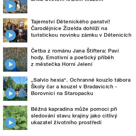
Tajemství Dětenického panství!
Čarodějnice Žizelda dohlíží na
turistickou novinku zámku v Dětenicích
Četba z románu Jana Štiftera: Paví
hody. Emotivní a poetický příběh
z městečka Horní Jelení
„Salvio hexia“. Ochranné kouzlo tábora
Školy čar a kouzel v Bradavicích -
Borovnici na Staropacku
Běžná kapradina může pomoci při
sledování stavu krajiny jako citlivý
ukazatel životního prostředí