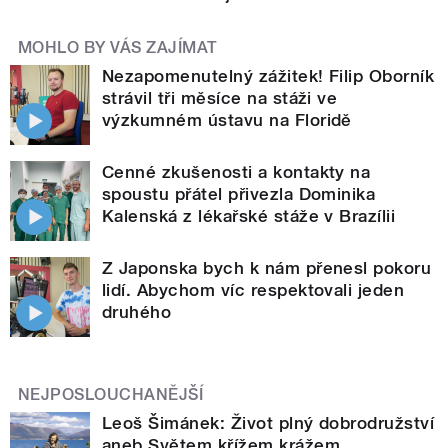
MOHLO BY VÁS ZAJÍMAT
Nezapomenutelný zážitek! Filip Oborník
strávil tři měsíce na stáži ve
výzkumném ústavu na Floridě
Cenné zkušenosti a kontakty na
spoustu přátel přivezla Dominika
Kalenská z lékařské stáže v Brazílii
Z Japonska bych k nám přenesl pokoru
lidí. Abychom víc respektovali jeden
druhého
NEJPOSLOUCHANĚJŠÍ
Leoš Šimánek: Život plný dobrodružství
aneb Světem křížem krážem