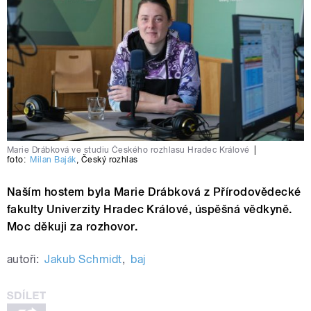
Marie Drábková ve studiu Českého rozhlasu Hradec Králové
|
foto:
Milan Baják
,
Český rozhlas
Naším hostem byla Marie Drábková z Přírodovědecké
fakulty Univerzity Hradec Králové, úspěšná vědkyně.
Moc děkuji za rozhovor.
autoři:
Jakub Schmidt
,
baj