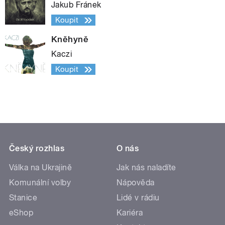
Jakub Fránek
Koupit
Kněhyně
Kaczi
Koupit
Český rozhlas
O nás
Válka na Ukrajině
Jak nás naladíte
Komunální volby
Nápověda
Stanice
Lidé v rádiu
eShop
Kariéra