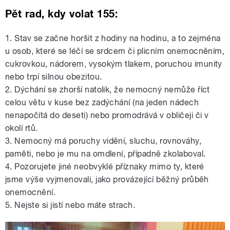
Pět rad, kdy volat 155:
1. Stav se začne horšit z hodiny na hodinu, a to zejména
u osob, které se léčí se srdcem či plicním onemocněním,
cukrovkou, nádorem, vysokým tlakem, poruchou imunity
nebo trpí silnou obezitou.
2. Dýchání se zhorší natolik, že nemocný nemůže říct
celou větu v kuse bez zadýchání (na jeden nádech
nenapočítá do deseti) nebo promodrává v obličeji či v
okolí rtů.
3. Nemocný má poruchy vidění, sluchu, rovnováhy,
paměti, nebo je mu na omdlení, případně zkolaboval.
4. Pozorujete jiné neobvyklé příznaky mimo ty, které
jsme výše vyjmenovali, jako provázející běžný průběh
onemocnění.
5. Nejste si jistí nebo máte strach.