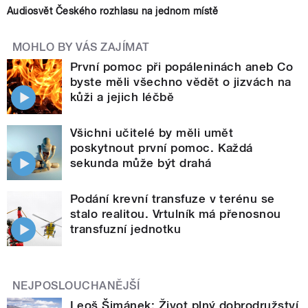
Audiosvět Českého rozhlasu na jednom místě
MOHLO BY VÁS ZAJÍMAT
První pomoc při popáleninách aneb Co
byste měli všechno vědět o jizvách na
kůži a jejich léčbě
Všichni učitelé by měli umět
poskytnout první pomoc. Každá
sekunda může být drahá
Podání krevní transfuze v terénu se
stalo realitou. Vrtulník má přenosnou
transfuzní jednotku
NEJPOSLOUCHANĚJŠÍ
Leoš Šimánek: Život plný dobrodružství