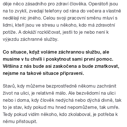
děje něco zásadního pro zdraví člověka. Operátoři jsou
na to zvyklí, zvedají telefony od rána do večera a vlastně
nedělají nic jiného. Celou svoji pracovní směnu mluví s
lidmi, kteří jsou ve stresu u někoho, kdo má zdravotní
potíže. A dokáží rozklíčovat, jestli to je nebo není k
výjezdu záchranné služby.
Co situace, když voláme záchrannou službu, ale
musíme v tu chvíli i poskytnout sami první pomoc.
Většina z nás bude asi zaskočena a bude zmatkovat,
nejsme na takové situace připraveni.
Stavů, kdy můžeme bezprostředně někomu zachránit
život na ulici, je relativně málo. Ale bezvědomí na ulici
nebo i doma, kdy člověk nedýchá nebo dýchá divně, tak
to je stav, kdy pokud mu hned nepomůžeme, tak umře.
Tedy pokud vidím někoho, kdo zkolaboval, je potřeba k
němu přistoupit.