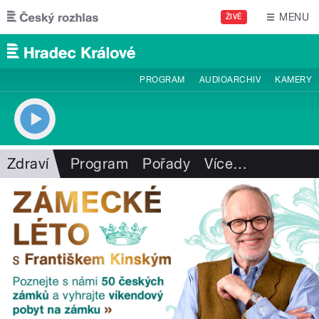
Přejít k hlavnímu obsahu
MENU
ŽIVĚ
PROGRAM
AUDIOARCHIV
KAMERY
Zdraví
Program
Pořady
Více
…