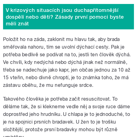
V krizových situacích jsou duchapřítomnější
dospělí nebo děti? Zásady první pomoci byste
měli znát
Položit ho na záda, zaklonit mu hlavu tak, aby brada
směřovala nahoru, tím se uvolní dýchací cesty. Pak je
potřeba bedlivě se podívat na to, jestli ten člověk dýchá.
Ve chvíli, kdy nedýchá nebo dýchá jinak než normálně,
třeba se nadechuje jako kapr, jen občas jednou za 10 až
15 vteřin, nebo divně chroptí, je to známka toho, že má
zástavu oběhu, že mu nefunguje srdce.
Takového člověka je potřeba začít resuscitovat. To
děláme tak, že si klekneme vedle něj a svoje ruce dáme
doprostřed jeho hrudníku. U chlapa je to jednoduché, to
je na spojnici prsních bradavek. U žen to je trošku
složitější, protože prsní bradavky mohou být různě