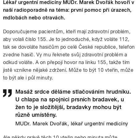
Lékař urgentní medicíny MUDr. Marek Dvořák hovoří v
naší radioporadně na téma: první pomoc při úrazech,
mdlobách nebo otravách.
Doporučujeme pacientům, kteří mají zdravotní problém,
aby volali číslo 155. Je to jednoduché, když voláte 112,
tak se dovoláte hasičům po celé České republice, telefon
zvedne hasič. Vy mu řeknete svůj zdravotní problém a
odkud voláte. A on přepojí hovor na linku 155, takže tím
jistě vznikne nějaké zdržení. Může to být 10 vteřin, může
to být ale i půl minuty.
Masáž srdce děláme stlačováním hrudníku.
U chlapa na spojnici prsních bradavek, u
žen to je složitější, bradavky mohou být
různě umístěny.
MUDr. Marek Dvořák, lékař urgentní medicíny
Ale někdy právě těch 10 vteřin nebo minuta může