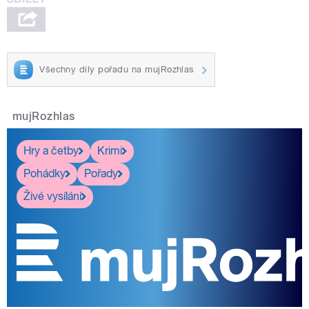
Všechny díly pořadu na mujRozhlas
mujRozhlas
Hry a četby
Krimi
Pohádky
Pořady
Živé vysílání