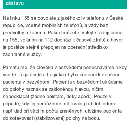
zástavu
Na linku 155 se dovoláte z jakéhokoliv telefonu v České
republice, včetně mobilních telefonů, a vždy bez
předvolby a zdarma. Pokud můžete, volejte raději přímo
na 155, voláním na 112 dochází k časové ztrátě a hovor
je posléze stejně přepojen na operační středisko
záchranné služby.
Pamatujme, že člověka v bezvědomí nenecháváme nikdy
vsedě. To je častá a tragická chyba vedoucí k udušení
pacienta v bezvědomí. Pacienta v bezvědomí ukládáme
do polohy naznak se zakloněnou hlavou, ničím
nepodkládat (žádné polštáře, deky apod.). Pouze v
případě, kdy jej nemůžeme mít trvale pod dohledem,
například při větším počtu zraněných, uložíme pacienta
do zotavovací (stabilizované) polohy na boku.