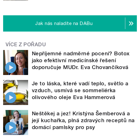
Jak nás naladíte na DABu
VÍCE Z POŘADU
Nepříjemné nadměrné pocení? Botox
jako efektivní medicínské řešení
doporučuje MUDr. Eva Chovančíková
Je to láska, které vadí teplo, světlo a
vzduch, usmívá se sommeliérka
olivového oleje Eva Hammerová
Neštěkej a jez! Kristýna Šemberová a
její kuchařka, plná zdravých receptů na
domácí pamlsky pro psy