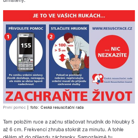
umístěny.
První pomoc
|
foto:
Česká resuscitační rada
Tam položím ruce a začnu stlačovat hrudník do hloubky 5
až 6 cm. Frekvencí zhruba stokrát za minutu. A tohle
dělám až do příjezdu záchranky. Samozřejmě tu