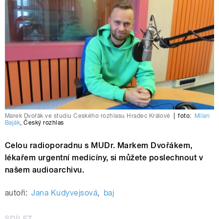
Marek Dvořák ve studiu Českého rozhlasu Hradec Králové
|
foto:
Milan
Baják
,
Český rozhlas
Celou radioporadnu s MUDr. Markem Dvořákem,
lékařem urgentní medicíny, si můžete poslechnout v
našem audioarchivu.
autoři:
Jana Kudyvejsová
,
baj