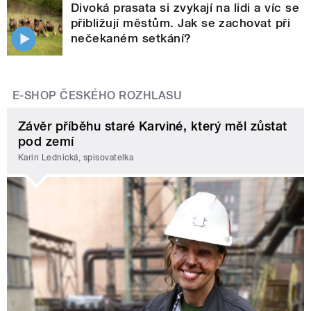
Divoká prasata si zvykají na lidi a víc se
přibližují městům. Jak se zachovat při
nečekaném setkání?
E-SHOP ČESKÉHO ROZHLASU
Závěr příběhu staré Karviné, který měl zůstat
pod zemí
Karin Lednická, spisovatelka