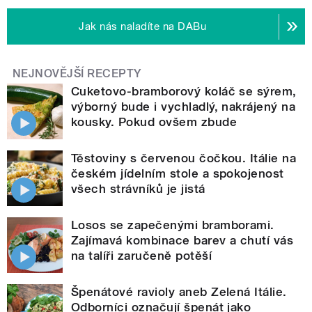
Jak nás naladíte na DABu
NEJNOVĚJŠÍ RECEPTY
Cuketovo-bramborový koláč se sýrem,
výborný bude i vychladlý, nakrájený na
kousky. Pokud ovšem zbude
Těstoviny s červenou čočkou. Itálie na
českém jídelním stole a spokojenost
všech strávníků je jistá
Losos se zapečenými bramborami.
Zajímavá kombinace barev a chutí vás
na talíři zaručeně potěší
Špenátové ravioly aneb Zelená Itálie.
Odborníci označují špenát jako