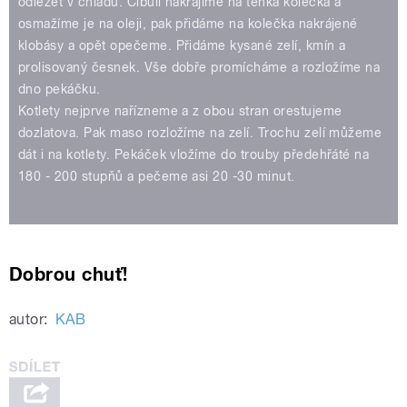
odležet v chladu. Cibuli nakrájíme na tenká kolečka a
osmažíme je na oleji, pak přidáme na kolečka nakrájené
klobásy a opět opečeme. Přidáme kysané zelí, kmín a
prolisovaný česnek. Vše dobře promícháme a rozložíme na
dno pekáčku.
Kotlety nejprve nařízneme a z obou stran orestujeme
dozlatova. Pak maso rozložíme na zelí. Trochu zelí můžeme
dát i na kotlety. Pekáček vložíme do trouby předehřáté na
180 - 200 stupňů a pečeme asi 20 -30 minut.
Dobrou chuť!
autor:
KAB