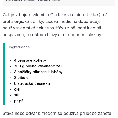
Zelí je zdrojem vitamínu C a také vitamínu U, který má
protialergické účinky. Lidová medicína doporučuje
používat čerstvé zelí nebo šťávu z něj například při
nespavosti, bolestech hlavy a onemocnění sleziny.
Ingredience
4 vepřové kotlety
700 g bílého kysaného zelí
3 nožičky pikantní klobásy
3 cibule
6 stroužků česneku
olej
sůl
pepř
Šťáva nebo odvar s medem se používá při léčbě zánětu