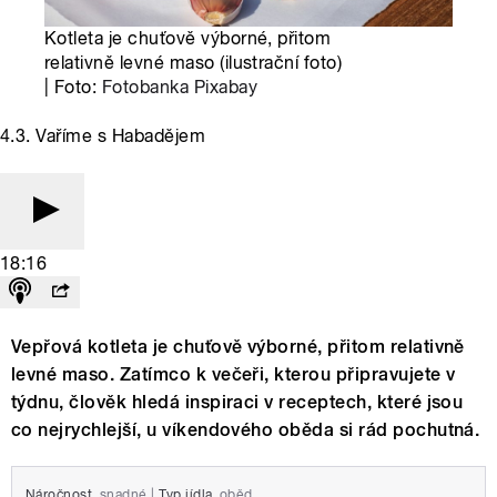
Kotleta je chuťově výborné, přitom
relativně levné maso (ilustrační foto)
| Foto:
Fotobanka Pixabay
4.3. Vaříme s Habadějem
18:16
Vepřová kotleta je chuťově výborné, přitom relativně
levné maso. Zatímco k večeři, kterou připravujete v
týdnu, člověk hledá inspiraci v receptech, které jsou
co nejrychlejší, u víkendového oběda si rád pochutná.
Náročnost
snadné
|
Typ jídla
oběd