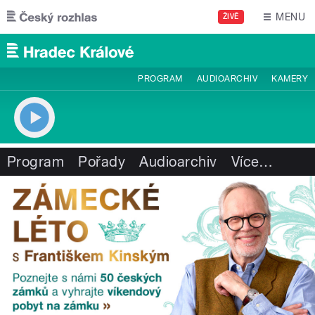
Přejít k hlavnímu obsahu
MENU
ŽIVĚ
PROGRAM
AUDIOARCHIV
KAMERY
Program
Pořady
Audioarchiv
Více
…