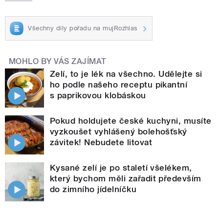
Všechny díly pořadu na mujRozhlas
MOHLO BY VÁS ZAJÍMAT
Zelí, to je lék na všechno. Udělejte si
ho podle našeho receptu pikantní
s paprikovou klobáskou
Pokud holdujete české kuchyni, musíte
vyzkoušet vyhlášený bolehošťský
závitek! Nebudete litovat
Kysané zelí je po staletí všelékem,
který bychom měli zařadit především
do zimního jídelníčku