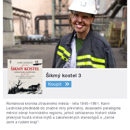
Šikmý kostel 3
Koupit
Románová kronika ztraceného města - léta 1945–1961. Karin
Lednická předkládá do značné míry převratný, dosavadní paradigma
měnící obraz hornického regionu, jehož zahlazenou historii stále
překrývá tlustá vrstva mýtů a zakořeněných stereotypů o „černé
zemi a rudém kraji“.