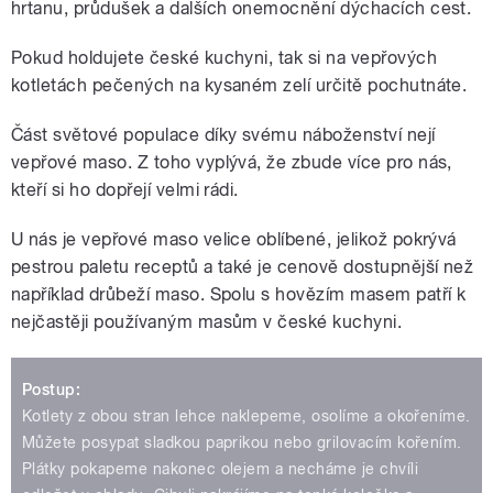
hrtanu, průdušek a dalších onemocnění dýchacích cest.
Pokud holdujete české kuchyni, tak si na vepřových
kotletách pečených na kysaném zelí určitě pochutnáte.
Část světové populace díky svému náboženství nejí
vepřové maso. Z toho vyplývá, že zbude více pro nás,
kteří si ho dopřejí velmi rádi.
U nás je vepřové maso velice oblíbené, jelikož pokrývá
pestrou paletu receptů a také je cenově dostupnější než
například drůbeží maso. Spolu s hovězím masem patří k
nejčastěji používaným masům v české kuchyni.
Postup:
Kotlety z obou stran lehce naklepeme, osolíme a okořeníme.
Můžete posypat sladkou paprikou nebo grilovacím kořením.
Plátky pokapeme nakonec olejem a necháme je chvíli