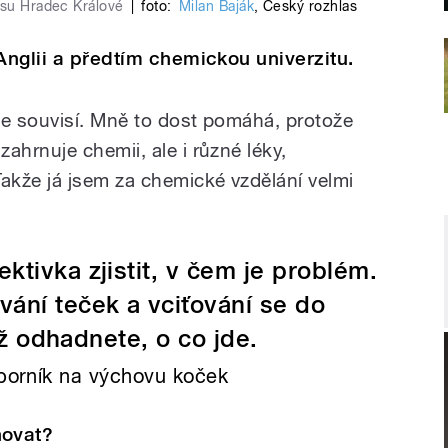
asu Hradec Králové
|
foto:
Milan Baják
,
Český rozhlas
Anglii a předtím chemickou univerzitu.
le souvisí. Mně to dost pomáhá, protože
hrnuje chemii, ale i různé léky,
kže já jsem za chemické vzdělání velmi
ektivka zjistit, v čem je problém.
vání teček a vciťování se do
než odhadnete, o co jde.
dborník na výchovu koček
hovat?