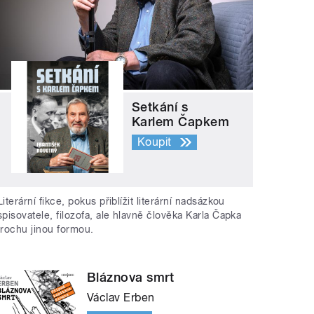
Setkání s
Karlem Čapkem
Koupit
Literární fikce, pokus přiblížit literární nadsázkou
spisovatele, filozofa, ale hlavně člověka Karla Čapka
trochu jinou formou.
Bláznova smrt
Václav Erben