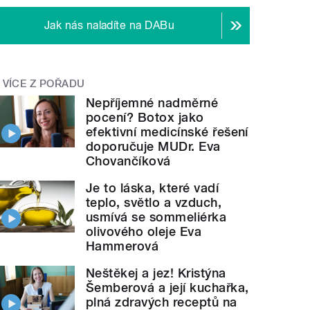
Jak nás naladíte na DABu
VÍCE Z POŘADU
Nepříjemné nadměrné
pocení? Botox jako
efektivní medicínské řešení
doporučuje MUDr. Eva
Chovančíková
Je to láska, které vadí
teplo, světlo a vzduch,
usmívá se sommeliérka
olivového oleje Eva
Hammerová
Neštěkej a jez! Kristýna
Šemberová a její kuchařka,
plná zdravých receptů na