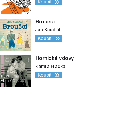
Koupit
Broučci
Jan Karafiát
Koupit
Hornické vdovy
Kamila Hladká
Koupit