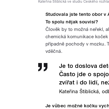
Kateřina Štiblická ve studiu Českého rozhl
Studovala jste tento obor v 
To spolu nějak souvisí?
Člověk by to možná neřekl, a
chemická komunikace koček za
případně pochody v mozku. Ta
vděčná.
Je to doslova det
Často jde o spojo
zvířat i do lidí, 
Kateřina Štiblická, o
Je vůbec možné kočku vyc