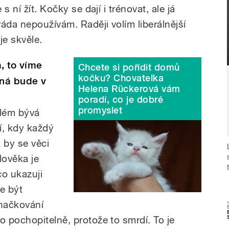
 ní žít. Kočky se dají i trénovat, ale já
da nepoužívám. Raději volím liberálnější
je skvěle.
, to víme
Chcete si pořídit domů
kočku? Chovatelka
žná bude v
Helena Rückerová vám
poradí, co je dobré
promyslet
blém bývá
í, kdy každý
 by se věci
lověka je
co ukazuji
e být
značkování
 pochopitelně, protože to smrdí. To je