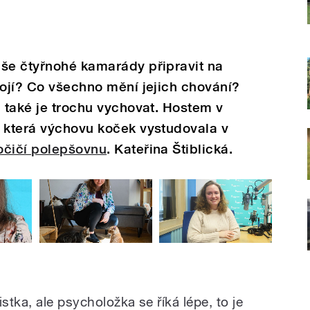
aše čtyřnohé kamarády připravit na
bojí? Co všechno mění jejich chování?
a také je trochu vychovat. Hostem v
, která výchovu koček vystudovala v
očičí polepšovnu
. Kateřina Štiblická.
stka, ale psycholožka se říká lépe, to je