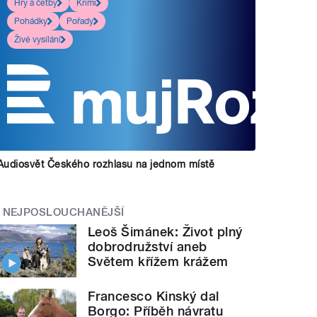
Hry a četby
Krimi
Pohádky
Pořady
Živé vysílání
Audiosvět Českého rozhlasu na jednom místě
NEJPOSLOUCHANĚJŠÍ
Leoš Šimánek: Život plný
dobrodružství aneb
Světem křížem krážem
Francesco Kinský dal
Borgo: Příběh návratu