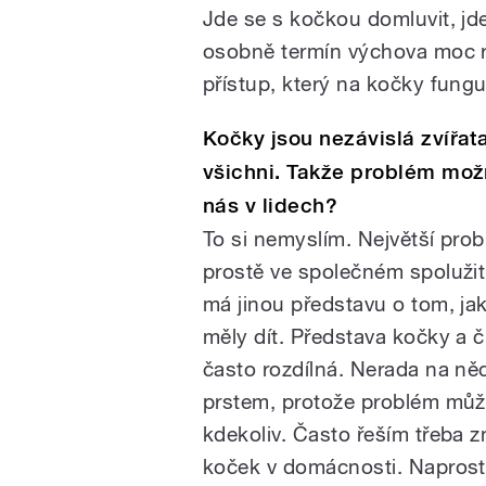
Jde se s kočkou domluvit, jde s
osobně termín výchova moc rá
přístup, který na kočky fungu
Kočky jsou nezávislá zvířata
všichni. Takže problém mo
nás v lidech?
To si nemyslím. Největší pro
prostě ve společném spolužit
má jinou představu o tom, jak
měly dít. Představa kočky a č
často rozdílná. Nerada na ně
prstem, protože problém můž
kdekoliv. Často řeším třeba 
koček v domácnosti. Naprosto