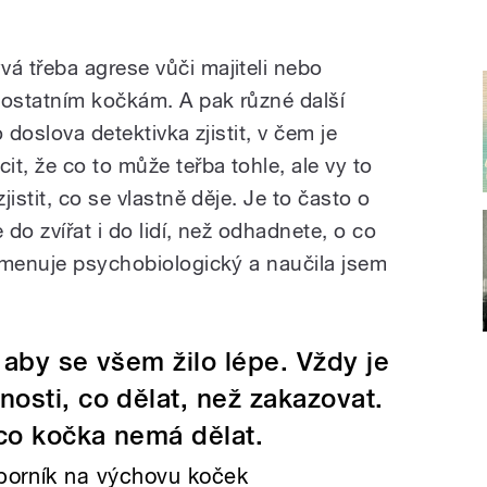
 třeba agrese vůči majiteli nebo
ostatním kočkám. A pak různé další
o doslova detektivka zjistit, v čem je
t, že co to může teřba tohle, ale vy to
istit, co se vlastně děje. Je to často o
 do zvířat i do lidí, než odhadnete, o co
jmenuje psychobiologický a naučila jsem
, aby se všem žilo lépe. Vždy je
nosti, co dělat, než zakazovat.
ěco kočka nemá dělat.
dborník na výchovu koček