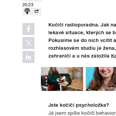
20:23
Kočičí radioporadna. Jak n
lekavé situace, kterých se 
Pokusíme se do nich vcítit 
rozhlasovém studiu je žena
zahraničí a u nás založila
K
Jste kočičí psycholožka?
Já jsem spíše kočičí behaviori