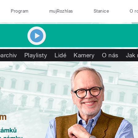
Program
mujRozhlas
Stanice
O r
archiv
Playlisty
Lidé
Kamery
O nás
Jak 