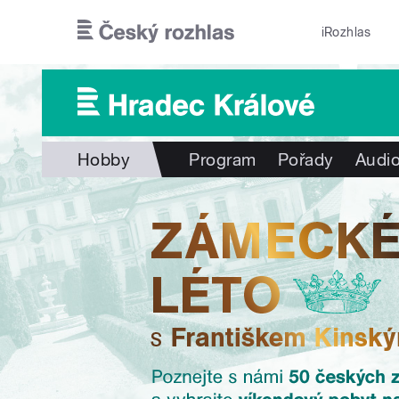
Přejít k hlavnímu obsahu
iRozhlas
Hobby
Program
Pořady
Audio