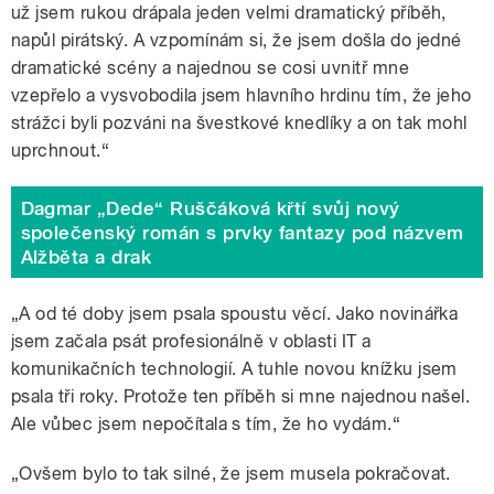
už jsem rukou drápala jeden velmi dramatický příběh,
napůl pirátský. A vzpomínám si, že jsem došla do jedné
dramatické scény a najednou se cosi uvnitř mne
vzepřelo a vysvobodila jsem hlavního hrdinu tím, že jeho
strážci byli pozváni na švestkové knedlíky a on tak mohl
uprchnout.
“
Dagmar „Dede“ Ruščáková křtí svůj nový
společenský román s prvky fantazy pod názvem
Alžběta a drak
„A od té doby jsem psala spoustu věcí. Jako novinářka
jsem začala psát profesionálně v oblasti IT a
komunikačních technologií. A tuhle novou knížku jsem
psala tři roky. Protože ten příběh si mne najednou našel.
Ale vůbec jsem nepočítala s tím, že ho vydám.
“
„Ovšem bylo to tak silné, že jsem musela pokračovat.