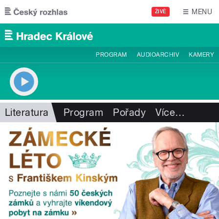
Přejít k hlavnímu obsahu
MENU
ŽIVĚ
PROGRAM
AUDIOARCHIV
KAMERY
Literatura
Program
Pořady
Více
…