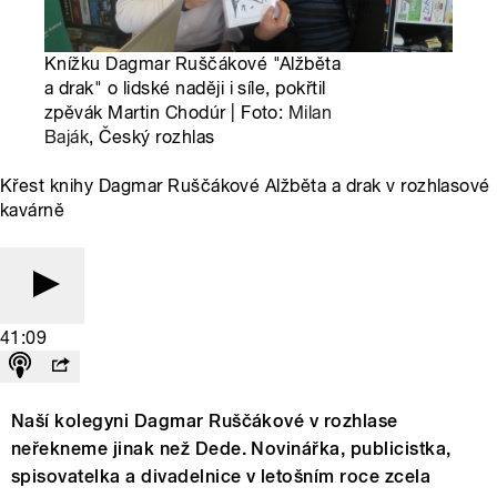
Knížku Dagmar Ruščákové "Alžběta
a drak" o lidské naději i síle, pokřtil
zpěvák Martin Chodúr | Foto:
Milan
Baják
, Český rozhlas
Křest knihy Dagmar Ruščákové Alžběta a drak v rozhlasové
kavárně
41:09
Naší kolegyni Dagmar Ruščákové v rozhlase
neřekneme jinak než Dede. Novinářka, publicistka,
spisovatelka a divadelnice v letošním roce zcela