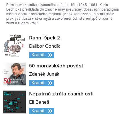
Románová kronika ztraceného města - léta 1945–1961. Karin
Lednická předkládá do značné míry převratný, dosavadní paradigma
měnící obraz hornického regionu, jehož zahlazenou historii stále
překrývá tlustá vrstva mýtů a zakořeněných stereotypů o „černé
zemi a rudém kraji“.
Ranní špek 2
Dalibor Gondík
Koupit
50 moravských pověstí
Zdeněk Junák
Koupit
Nepatrná ztráta osamělosti
Eli Beneš
Koupit