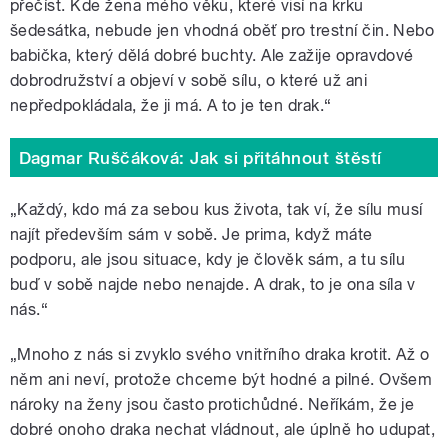
přečíst. Kde žena mého věku, které visí na krku
šedesátka, nebude jen vhodná oběť pro trestní čin. Nebo
babička, který dělá dobré buchty. Ale zažije opravdové
dobrodružství a objeví v sobě sílu, o které už ani
nepředpokládala, že ji má. A to je ten drak.
“
Dagmar Ruščáková: Jak si přitáhnout štěstí
„Každý, kdo má za sebou kus života, tak ví, že sílu musí
najít především sám v sobě. Je prima, když máte
podporu, ale jsou situace, kdy je člověk sám, a tu sílu
buď v sobě najde nebo nenajde. A drak, to je ona síla v
nás.
“
„Mnoho z nás si zvyklo svého vnitřního draka krotit. Až o
něm ani neví, protože chceme být hodné a pilné. Ovšem
nároky na ženy jsou často protichůdné. Neříkám, že je
dobré onoho draka nechat vládnout, ale úplně ho udupat,