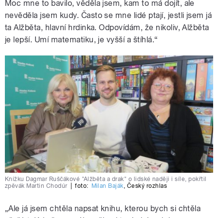
Moc mne to bavilo, věděla jsem, kam to má dojít, ale
nevěděla jsem kudy. Často se mne lidé ptají, jestli jsem já
ta Alžběta, hlavní hrdinka. Odpovídám, že nikoliv, Alžběta
je lepší. Umí matematiku, je vyšší a štíhlá.
“
Knížku Dagmar Ruščákové "Alžběta a drak" o lidské naději i síle, pokřtil
zpěvák Martin Chodúr
|
foto:
Milan Baják
,
Český rozhlas
„Ale já jsem chtěla napsat knihu, kterou bych si chtěla