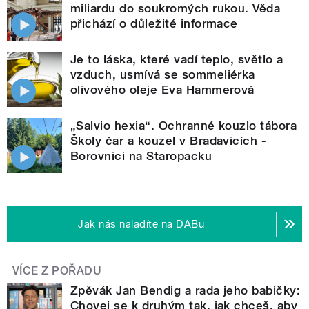
miliardu do soukromých rukou. Věda
přichází o důležité informace
Je to láska, které vadí teplo, světlo a
vzduch, usmívá se sommeliérka
olivového oleje Eva Hammerová
„Salvio hexia“. Ochranné kouzlo tábora
Školy čar a kouzel v Bradavicích -
Borovnici na Staropacku
Jak nás naladíte na DABu
VÍCE Z POŘADU
Zpěvák Jan Bendig a rada jeho babičky:
Chovej se k druhým tak, jak chceš, aby