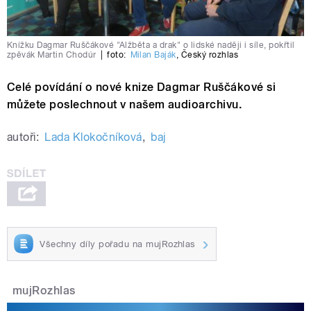
Knížku Dagmar Ruščákové "Alžběta a drak" o lidské naději i síle, pokřtil
zpěvák Martin Chodúr
|
foto:
Milan Baják
,
Český rozhlas
Celé povídání o nové knize Dagmar Ruščákové si
můžete poslechnout v našem audioarchivu.
autoři:
Lada Klokočníková
,
baj
Všechny díly pořadu na mujRozhlas
mujRozhlas