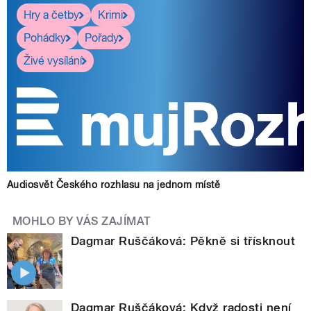
Hry a četby
Krimi
Pohádky
Pořady
Živé vysílání
Audiosvět Českého rozhlasu na jednom místě
MOHLO BY VÁS ZAJÍMAT
Dagmar Ruščáková: Pěkně si třísknout
Dagmar Ruščáková: Když radosti není