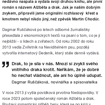
nedávno naspala a vydala svoji druhou knihu, ale první
román s názvem Alžběta a drak. Jak je naším dobrým
zvykem, připravili jsme originální rozhlasový křest a
kmotrem nebyl nikdo jiný, než zpěvák Martin Chodúr.
Dagmar Ruščáková po letech odborné žurnalistiky
přesedlala z ekonomických textů na psaní o tom, co je jí
nejbližší - o lidech a zvířatech. Od roku 2002 do roku
2013 vedla Zvířetník na Neviditelném psu, později
vytvořila internetový Dedeník, který stále denně vydává.
Drak, to je síla v nás. Mnozí si zvykli svého
vnitřního draka krotit. Neříkám, že je dobré
ho nechat vládnout, ale ani ho úplně udupat.
Dagmar Ruščáková, novinářka a spisovatelka
V roce 2013 jí vyšla povídková prvotina Nedopovídky. V
roce 2023 potom společenský román Alžběta a drak.
Poutavý romantický příběh ženy, která se po krizi v