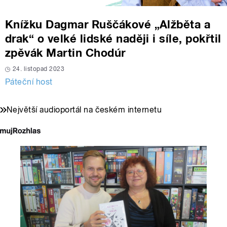
Knížku Dagmar Ruščákové „Alžběta a
drak“ o velké lidské naději i síle, pokřtil
zpěvák Martin Chodúr
24. listopad 2023
Páteční host
Největší audioportál na českém internetu