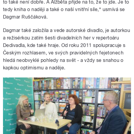
to také není dobře. A Alžběta přijde na to, že to jde. Je to
tedy kniha o naději a také o naší vnitřní síle,“ usmívá se
Dagmar Ruščáková.
Dagmar také založila a vede autorské divadlo, je autorkou
a režisérkou zatím šesti divadelních her v repertoáru
Dedivadla, kde také hraje. Od roku 2011 spolupracuje s
Českým rozhlasem, ve svých pravidelných fejetonech
hledá neobvyklé pohledy na svět - a vždy se snahou o
kapkou optimismu a naděje.