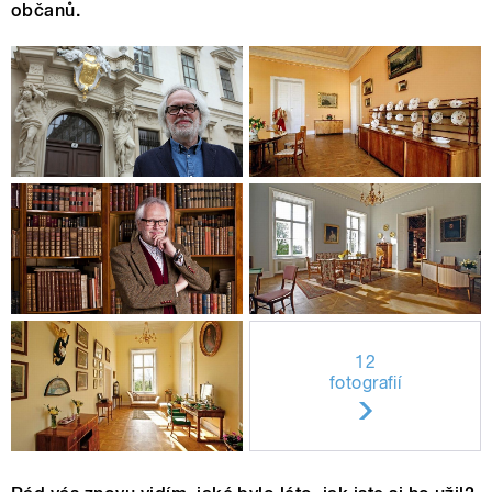
občanů.
12
fotografií