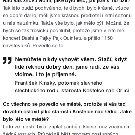
Rád vás znovu vidím, jaké bylo léto, jak jste si ho užil?
Tak léto budiž pochváleno, řekl bych, bylo krásně, všude
se dobře dařilo, měli jsme krásnou předletní i letní sezónu
u nás na zámku. Takže vše bylo, jak mělo být. Možná, že
bych se tak trošičku pochlubil, protože jsme v létě měli
koncert Dashi a Pajky Pajk Quintetu a přišlo 1150
návštěvníků. Povedlo se to.
Nemůžete nikdy vyhovět všem. Stačí, když
lidé řeknou dobrý den, jsme rádi, že vás
vidíme. I to je příjemné.
František Kinský, potomek slavného
šlechtického rodu, starosta Kostelce nad Orlicí
Co všechno se povedlo ve městě, protože si vás teď
dovolím oslovit jako starostu Kostelce nad Orlicí. Jaké
bylo léto ve městě?
Léto ve městě bylo, zaplať pánbůh, klidné, což znamená
žádný rozruch. Průběžně běží program postupných