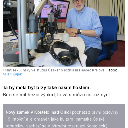
František Kinský ve studiu Českého rozhlasu Hradec Králové
|
foto:
Milan Baják
Ta by měla být brzy také naším hostem.
Budete mít hezčí výhled, to vám můžu říct už nyní.
Nový zámek v Kostelci nad Orlicí
pochází z první poloviny
19. století a je chráněn jako kulturní památka České
republiky. Nachází se v přírodní rezervaci Kostelecký