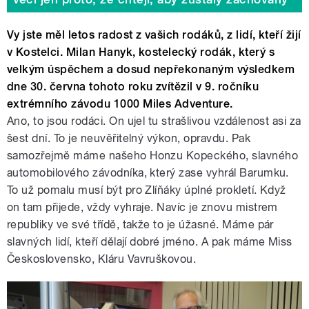
Vy jste měl letos radost z vašich rodáků, z lidí, kteří žijí
v Kostelci. Milan Hanyk, kostelecký rodák, který s
velkým úspěchem a dosud nepřekonaným výsledkem
dne 30. června tohoto roku zvítězil v 9. ročníku
extrémního závodu 1000 Miles Adventure.
Ano, to jsou rodáci. On ujel tu strašlivou vzdálenost asi za
šest dní. To je neuvěřitelný výkon, opravdu. Pak
samozřejmě máme našeho Honzu Kopeckého, slavného
automobilového závodníka, který zase vyhrál Barumku.
To už pomalu musí být pro Zlíňáky úplné prokletí. Když
on tam přijede, vždy vyhraje. Navíc je znovu mistrem
republiky ve své třídě, takže to je úžasné. Máme pár
slavných lidí, kteří dělají dobré jméno. A pak máme Miss
Československo, Kláru Vavruškovou.