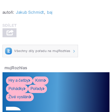
autoři:
Jakub Schmidt
,
baj
Všechny díly pořadu na mujRozhlas
mujRozhlas
Hry a četby
Krimi
Pohádky
Pořady
Živé vysílání