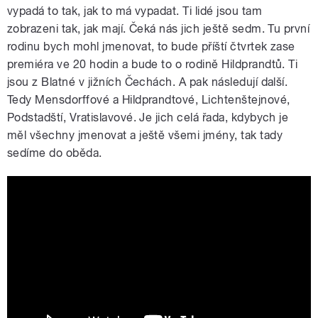
vypadá to tak, jak to má vypadat. Ti lidé jsou tam
zobrazeni tak, jak mají. Čeká nás jich ještě sedm. Tu první
rodinu bych mohl jmenovat, to bude příští čtvrtek zase
premiéra ve 20 hodin a bude to o rodině Hildprandtů. Ti
jsou z Blatné v jižních Čechách. A pak následují další.
Tedy Mensdorffové a Hildprandtové, Lichtenštejnové,
Podstadští, Vratislavové. Je jich celá řada, kdybych je
měl všechny jmenovat a ještě všemi jmény, tak tady
sedíme do oběda.
Modrá krev, 2. série