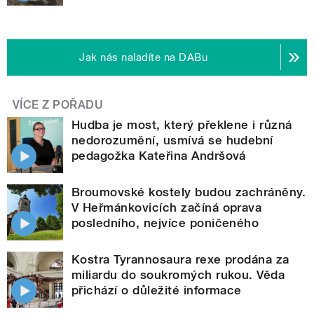
Jak nás naladíte na DABu
VÍCE Z POŘADU
Hudba je most, který překlene i různá
nedorozumění, usmívá se hudební
pedagožka Kateřina Andršová
Broumovské kostely budou zachráněny.
V Heřmánkovicích začíná oprava
posledního, nejvíce poničeného
Kostra Tyrannosaura rexe prodána za
miliardu do soukromých rukou. Věda
přichází o důležité informace