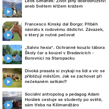
Leoš Šimánek: Život plný dobrodružství
aneb Světem křížem krážem
Francesco Kinský dal Borgo: Příběh
návratu k rodovému dědictví. Závazek,
o který je nutné pečovat
„Salvio hexia“. Ochranné kouzlo tábora
Školy čar a kouzel v Bradavicích -
Borovnici na Staropacku
Divoká prasata si zvykají na lidi a víc se
přibližují městům. Jak se zachovat při
nečekaném setkání?
Sociální antropolog a pedagog Adam
Horálek cestuje se studenty po světě,
sám třeba na Kilimandžáro