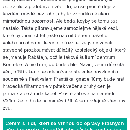
oprav ulic a podobných věcí. To, co se prostě děje v
každém městě bez toho, aby to vzbudilo nějakou
mimořádnou pozornost. Ale běda, kdyby se tomu tak
nestalo. Takže připravujeme samozřejmě nějaké věci,
které bychom chtěli ještě naplnit během našeho
volebního období. Je velmi důležité, že jsme začali
stavebně prozkoumávat důležitý kostelecký objekt, který
se jmenuje Rabštejn, což je takové kulturní centrum
Kostelce. A uvidíme, co bude dále. Navíc, velmi důležitá
věc, příští víkend se odehrává kostelecké posvícení a
současně s Festivalem Františka Ignáce Tůmy bude hrát
hradecká filharmonie v pátek večer a druhý den je
jarmark a celá řada kapel. Prostě zábava na náměstí.
Věřím, že to bude na náměstí žít. A samozřejmě všechny
zvu.
Cením si lidí, kteří se vrhnou do opravy krásných
věcí jen proto, že chtějí, aby zůstaly zachovány