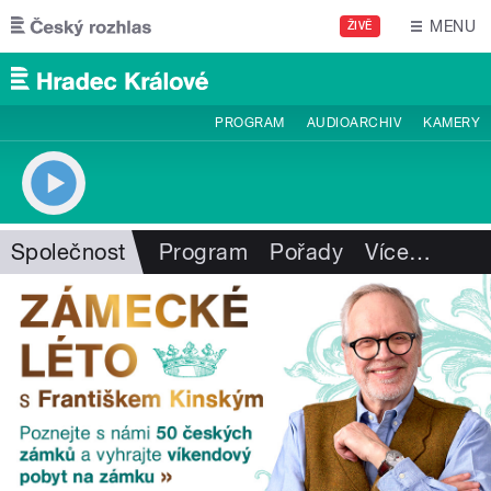
Přejít k hlavnímu obsahu
MENU
ŽIVĚ
PROGRAM
AUDIOARCHIV
KAMERY
Společnost
Program
Pořady
Více
…