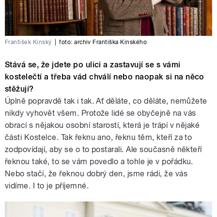
František Kinský
|
foto:
archiv Františka Kinského
Stává se, že jdete po ulici a zastavují se s vámi
kostelečtí a třeba vád chválí nebo naopak si na něco
stěžují?
Úplně popravdě tak i tak. Ať děláte, co děláte, nemůžete
nikdy vyhovět všem. Protože lidé se obyčejně na vás
obrací s nějakou osobní starostí, která je trápí v nějaké
části Kostelce. Tak řeknu ano, řeknu těm, kteří za to
zodpovídají, aby se o to postarali. Ale současně někteří
řeknou také, to se vám povedlo a tohle je v pořádku.
Nebo stačí, že řeknou dobrý den, jsme rádi, že vás
vidíme. I to je příjemné.