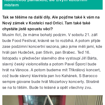
místem
Tak se těšíme na další díly. Ale pojďme také k vám na
Nový zámek v Kostelci nad Orlicí. Tam také také
chystáte jistě spoustu věcí?
Musím říct, že máme bohatý podzim. V sobotu 21. září
bude Food Festival, krásně se to rozbíhá. A potom přijde
zase podzimní koncertní sezona, jako jsme měli jarní, kde
hráli pan Hudeček, pan Stivín, pan Brabec. Teď 16.
listopadu v předvečer slavného dne vystoupí Jiří Bárta,
slavný český violoncellista a potom Pavel Šporcl bude
hrát na Vánoce. A potom budeme mít Tříkrálový koncert,
což bude slavný klavírista pan Ivo Kahánek. S Barocco
sempre giovane bude hrát Mozartovy koncerty. Strašně
se na to těším. Bude to krásné a opět všechny zvu.