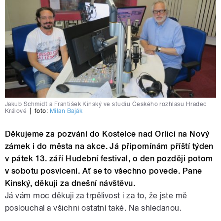
Jakub Schmidt a František Kinský ve studiu Českého rozhlasu Hradec
Králové
|
foto:
Milan Baják
Děkujeme za pozvání do Kostelce nad Orlicí na Nový
zámek i do města na akce. Já připomínám příští týden
v pátek 13. září Hudební festival, o den později potom
v sobotu posvícení. Ať se to všechno povede. Pane
Kinský, děkuji za dnešní návštěvu.
Já vám moc děkuji za trpělivost i za to, že jste mě
poslouchal a všichni ostatní také. Na shledanou.