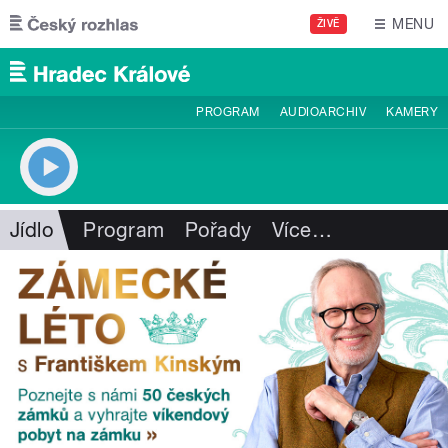
Přejít k hlavnímu obsahu
MENU
ŽIVĚ
PROGRAM
AUDIOARCHIV
KAMERY
Jídlo
Program
Pořady
Více
…