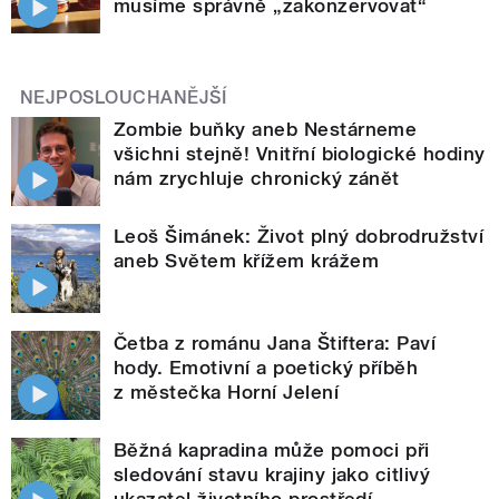
musíme správně „zakonzervovat“
NEJPOSLOUCHANĚJŠÍ
Zombie buňky aneb Nestárneme
všichni stejně! Vnitřní biologické hodiny
nám zrychluje chronický zánět
Leoš Šimánek: Život plný dobrodružství
aneb Světem křížem krážem
Četba z románu Jana Štiftera: Paví
hody. Emotivní a poetický příběh
z městečka Horní Jelení
Běžná kapradina může pomoci při
sledování stavu krajiny jako citlivý