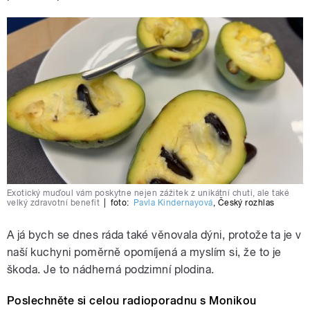
Exotický muďoul vám poskytne nejen zážitek z unikátní chuti, ale také
velký zdravotní benefit
|
foto:
Pavla Kindernayová
,
Český rozhlas
A já bych se dnes ráda také věnovala dýni, protože ta je v
naší kuchyni poměrně opomíjená a myslím si, že to je
škoda. Je to nádherná podzimní plodina.
Poslechněte si celou radioporadnu s Monikou