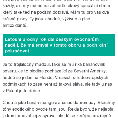
každý, ale my máme na zahradě takový speciální strom,
který také teď na podzim dozrává. Mám tu pro vás dva
krásné plody. Ty jsou lahodné, výživné a plné
antioxidantů.
Letošní úrodný rok dal českým ovocnářům
naději, že má smysl v tomto oboru a podnikání
pokračovat
Je to trojlaločný muďoul, také se mu říká banánovník
severu. Je to plodina pocházející ze Severní Ameriky,
hodně se jí daří na Floridě. V našich středoevropských
podmínkách to zase není až taková sláva, ale tady u nás
v Polabí je to dobré.
Chutná jako banán mango a ananas dohromady. Všechny
tóny exotického ovoce tam jsou. Řekla bych, že nejlepší
je konzumovat jej zasyrova, ale dá se z něj samozřejmě