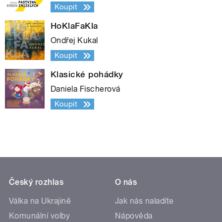
Koupit
HoKlaFaKla
Ondřej Kukal
Koupit
Klasické pohádky
Daniela Fischerová
Koupit
Český rozhlas
O nás
Válka na Ukrajině
Jak nás naladíte
Komunální volby
Nápověda