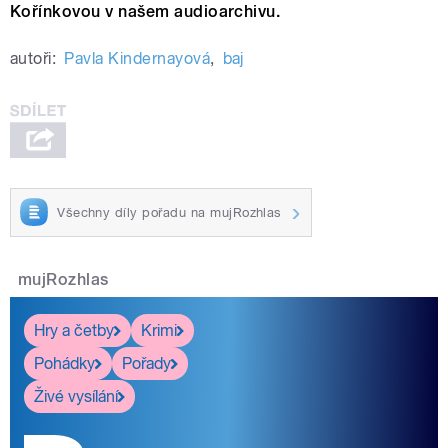
Kořínkovou v našem audioarchivu.
autoři:
Pavla Kindernayová
,
baj
Všechny díly pořadu na mujRozhlas
mujRozhlas
Hry a četby
Krimi
Pohádky
Pořady
Živé vysílání