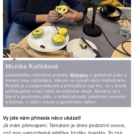
Monika Kořínková
zakladatelka rodinného projektu
Monamy
o společné práci a
trávení času způsobem, kterým se vytváří něco hodnotného.
Projekt je o zodpovědnosti a přemýšlení nad tím, co v životě
potřebujeme a bez čeho se můžeme obejít. Monamy je o
lásce k poctivému jídlu, o soběstačnosti, pěstování zeleniny
a bylinek, o sběru ovoce a společném vaření.
Vy jste nám přinesla něco ukázat!
Já mám překvapení. Tématem je dnes podzimní ovoce,
což jsou samozřejmě jablíčka, hrušky, švestky. To zná