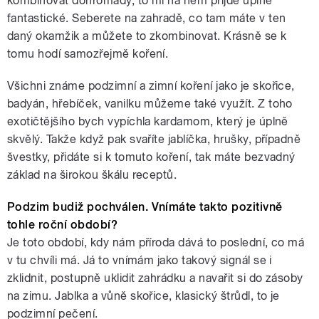
kombinovat dohromady, to mi na něm přijde úplně
fantastické. Seberete na zahradě, co tam máte v ten
daný okamžik a můžete to zkombinovat. Krásně se k
tomu hodí samozřejmě koření.
Všichni známe podzimní a zimní koření jako je skořice,
badyán, hřebíček, vanilku můžeme také využít. Z toho
exotičtějšího bych vypíchla kardamom, který je úplně
skvělý. Takže když pak svaříte jablíčka, hrušky, případně
švestky, přidáte si k tomuto koření, tak máte bezvadný
základ na širokou škálu receptů.
Podzim budiž pochválen. Vnímáte takto pozitivně
tohle roční období?
Je toto období, kdy nám příroda dává to poslední, co má
v tu chvíli má. Já to vnímám jako takový signál se i
zklidnit, postupně uklidit zahrádku a navařit si do zásoby
na zimu. Jablka a vůně skořice, klasický štrůdl, to je
podzimní pečení.