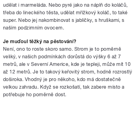
udělat i marmeláda. Nebo pyré jako na náplň do koláčů,
třeba do lineckého těsta, udělat mřížkový koláč, to také
super. Nebo jej nakombinovat s jablíčky, s hruškami, s
naším podzimním ovocem.
Je muďoul těžký na pěstování?
Není, ono to roste skoro samo. Strom je to poměrně
veliký, v našich podmínkách dorůstá do výšky 6 až 7
metrů, ale v Severní Americe, kde je tepleji, může mít 10
až 12 metrů. Je to takový keřovitý strom, hodně rozrostlý
doširoka. Vhodný je pro někoho, kdo má dostatečně
velkou zahradu. Když se rozkošatí, tak zabere místo a
potřebuje ho poměrně dost.