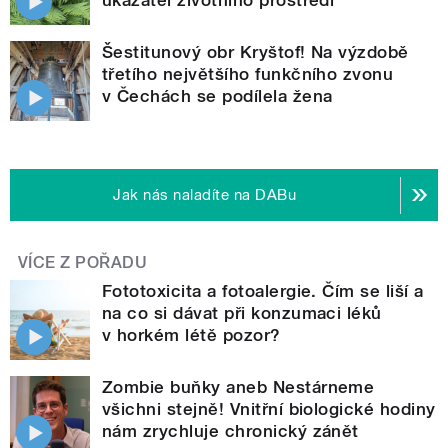
ukazatel životního prostředí
Šestitunový obr Kryštof! Na výzdobě
třetího největšího funkčního zvonu
v Čechách se podílela žena
Jak nás naladíte na DABu
VÍCE Z POŘADU
Fototoxicita a fotoalergie. Čím se liší a
na co si dávat při konzumaci léků
v horkém létě pozor?
Zombie buňky aneb Nestárneme
všichni stejně! Vnitřní biologické hodiny
nám zrychluje chronický zánět