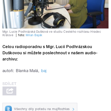
Mgr. Lucie Podhrázská Dušková ve studiu Českého rozhlasu Hradec
Králové
|
foto:
Milan Baják
Celou radioporadnu s Mgr. Lucií Podhrázskou
Duškovou si můžete poslechnout v našem audio-
archivu:
autoři:
Blanka Malá
,
baj
Všechny díly pořadu na mujRozhlas