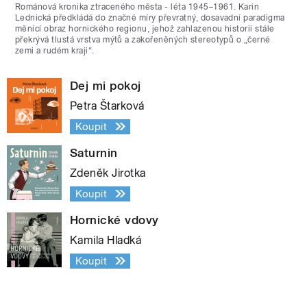
Románová kronika ztraceného města - léta 1945–1961. Karin
Lednická předkládá do značné míry převratný, dosavadní paradigma
měnící obraz hornického regionu, jehož zahlazenou historii stále
překrývá tlustá vrstva mýtů a zakořeněných stereotypů o „černé
zemi a rudém kraji“.
Dej mi pokoj
Petra Štarková
Koupit
Saturnin
Zdeněk Jirotka
Koupit
Hornické vdovy
Kamila Hladká
Koupit