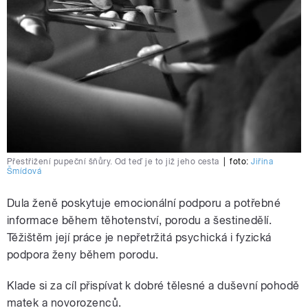
Přestřižení pupeční šňůry. Od teď je to již jeho cesta
|
foto:
Jiřina
Šmídová
Dula ženě poskytuje emocionální podporu a potřebné
informace během těhotenství, porodu a šestinedělí.
Těžištěm její práce je nepřetržitá psychická i fyzická
podpora ženy během porodu.
Klade si za cíl přispívat k dobré tělesné a duševní pohodě
matek a novorozenců.