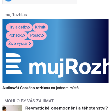
mujRozhlas
Hry a četby
Krimi
Pohádky
Pořady
Živé vysílání
Audiosvět Českého rozhlasu na jednom místě
MOHLO BY VÁS ZAJÍMAT
Revmatické onemocnění a těhotenství?