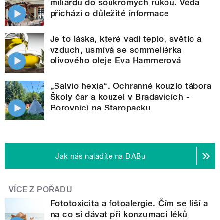
miliardu do soukromých rukou. Věda
přichází o důležité informace
Je to láska, které vadí teplo, světlo a
vzduch, usmívá se sommeliérka
olivového oleje Eva Hammerová
„Salvio hexia“. Ochranné kouzlo tábora
Školy čar a kouzel v Bradavicích -
Borovnici na Staropacku
Jak nás naladíte na DABu
VÍCE Z POŘADU
Fototoxicita a fotoalergie. Čím se liší a
na co si dávat při konzumaci léků