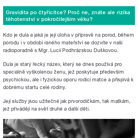
Gravidita po čtyřicítce? Proč ne, znáte ale rizika
těhotenství v pokročilejším věku?
Kdo je dula a jaká je její úloha v přípravě na porod, během
porodu i v období raného mateřství se dozvíte v naší
radioporadně s Mgr. Lucií Podhrázskou Duškovou.
Dula je starý řecký název, který se dnes používá pro
speciálně vyškolenou ženu, jež poskytuje především
psychickou, ale i fyzickou oporu rodící matce a přispívá k
dobrému startu celé rodiny.
Její služby jsou užitečné jak prvorodičkám, tak matkám,
jež přivádějí na svět druhé a další děti.