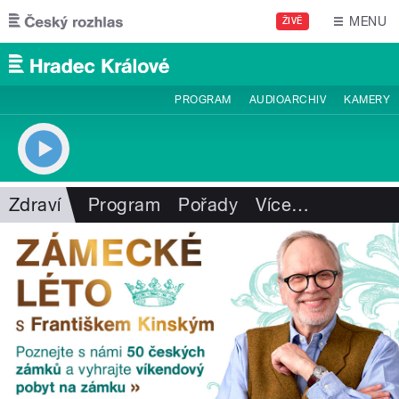
Přejít k hlavnímu obsahu
MENU
ŽIVĚ
PROGRAM
AUDIOARCHIV
KAMERY
Zdraví
Program
Pořady
Více
…