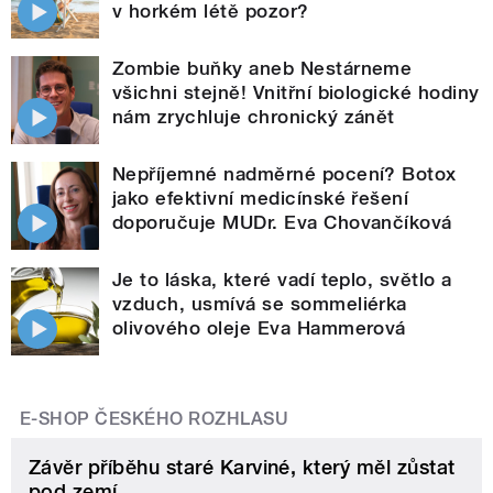
v horkém létě pozor?
Zombie buňky aneb Nestárneme
všichni stejně! Vnitřní biologické hodiny
nám zrychluje chronický zánět
Nepříjemné nadměrné pocení? Botox
jako efektivní medicínské řešení
doporučuje MUDr. Eva Chovančíková
Je to láska, které vadí teplo, světlo a
vzduch, usmívá se sommeliérka
olivového oleje Eva Hammerová
E-SHOP ČESKÉHO ROZHLASU
Závěr příběhu staré Karviné, který měl zůstat
pod zemí