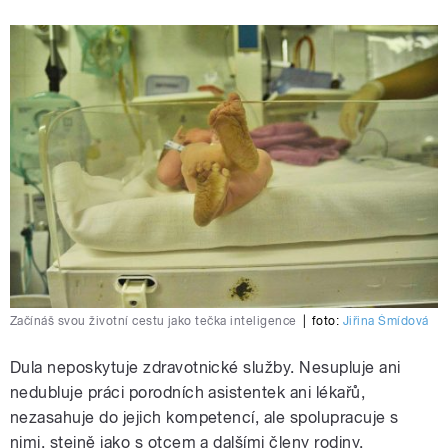
Začínáš svou životní cestu jako tečka inteligence
|
foto:
Jiřina Šmídová
Dula neposkytuje zdravotnické služby. Nesupluje ani
nedubluje práci porodních asistentek ani lékařů,
nezasahuje do jejich kompetencí, ale spolupracuje s
nimi, stejně jako s otcem a dalšími členy rodiny.