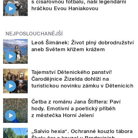
s císařovnou fotbalu, naší legendární
hráčkou Evou Haniakovou
NEJPOSLOUCHANĚJŠÍ
Leoš Šimánek: Život plný dobrodružství
aneb Světem křížem krážem
Tajemství Dětenického panství!
Čarodějnice Žizelda dohlíží na
turistickou novinku zámku v Dětenicích
Četba z románu Jana Štiftera: Paví
hody. Emotivní a poetický příběh
z městečka Horní Jelení
„Salvio hexia“. Ochranné kouzlo tábora
Školy čar a kouzel v Bradavicích -