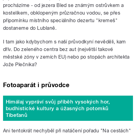
procházíme - od jezera Bled se známým ostrůvkem a
kostelíkem, obklopeným průzračnou vodou, se přes
připomínku místního speciálního dezertu "kremeš"
dostaneme do Lublaně.
I tam jako kdybychom s naší průvodkyní nevěděli, kam
dřív. Do zeleného centra bez aut (největší takové
městské zóny v zemích EU) nebo po stopách architekta
Jože Plečnika?
Fotoaparát i průvodce
Himálaj vypráví svůj příběh vysokých hor,
budhistické kultury a úžasných potomků
Tibeťanů
Ani tentokrát nechyběl při natáčení pořadu "Na cestách"