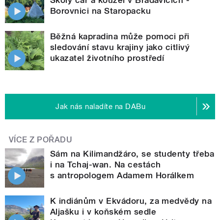
Borovnici na Staropacku
Běžná kapradina může pomoci při
sledování stavu krajiny jako citlivý
ukazatel životního prostředí
Jak nás naladíte na DABu
VÍCE Z POŘADU
Sám na Kilimandžáro, se studenty třeba
i na Tchaj-wan. Na cestách
s antropologem Adamem Horálkem
K indiánům v Ekvádoru, za medvědy na
Aljašku i v koňském sedle