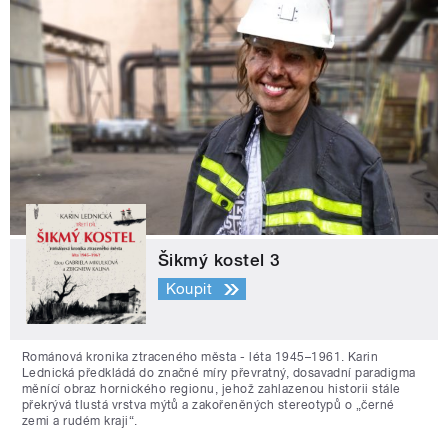
Šikmý kostel 3
Koupit
Románová kronika ztraceného města - léta 1945–1961. Karin
Lednická předkládá do značné míry převratný, dosavadní paradigma
měnící obraz hornického regionu, jehož zahlazenou historii stále
překrývá tlustá vrstva mýtů a zakořeněných stereotypů o „černé
zemi a rudém kraji“.