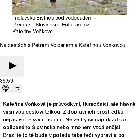
Triglavská Bistrica pod vodopádem -
Peričnik - Slovinsko | Foto: archiv
Kateřiny Voňkové
Na cestách s Petrem Voldánem a Kateřinou Voňkovou
35:59
Kateřina Voňková je průvodkyní, tlumočnicí, ale hlavně
vášnivou cestovatelkou. Z dopravních prostředků
nejvíc věří - svým nohám. Ne že by se například do
oblíbeného Slovinska nebo mnohem vzdálenější
Brazílie (o té bude v pořadu také řeč) vypravila po