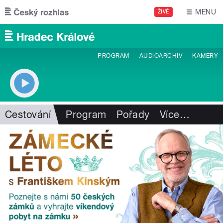
Přejít k hlavnímu obsahu
MENU
ŽIVĚ
PROGRAM
AUDIOARCHIV
KAMERY
Cestování
Program
Pořady
Více
…