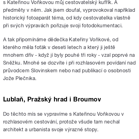
s Kateřinou Voňkovou můj cestovatelský kufřík. A
předměty v něm. Jak jsem doufal, vyprovokoval například
historický fotoaparát téma, od kdy cestovatelka vlastně
při svých výpravách pořizuje svoji fotodokumentaci.
A tak připomínáme dědečka Kateřiny Voňkové, od
kterého měla foťák v deseti letech a který ji ještě
mnohem dřív - když jí byly pouhé tři roky - vzal poprvé na
Sněžku. Mnohé se dozvíte i při rozhlasovém povídaní nad
průvodcem Slovinskem nebo nad publikací o osobnosti
Jože Plečnika.
Lublaň, Pražský hrad i Broumov
Do těchto mís se vypravíme s Kateřinou Voňkovou v
rozhlasovém cestování, protože všude tam nechal
architekt a urbanista svoje výrazné stopy.