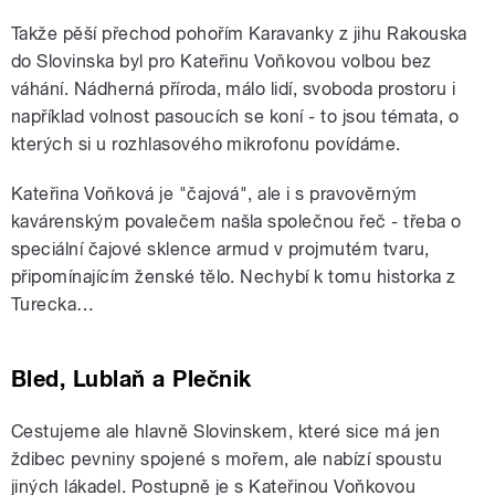
Takže pěší přechod pohořím Karavanky z jihu Rakouska
do Slovinska byl pro Kateřinu Voňkovou volbou bez
váhání. Nádherná příroda, málo lidí, svoboda prostoru i
například volnost pasoucích se koní - to jsou témata, o
kterých si u rozhlasového mikrofonu povídáme.
Kateřina Voňková je "čajová", ale i s pravověrným
kavárenským povalečem našla společnou řeč - třeba o
speciální čajové sklence armud v projmutém tvaru,
připomínajícím ženské tělo. Nechybí k tomu historka z
Turecka…
Bled, Lublaň a Plečnik
Cestujeme ale hlavně Slovinskem, které sice má jen
ždibec pevniny spojené s mořem, ale nabízí spoustu
jiných lákadel. Postupně je s Kateřinou Voňkovou