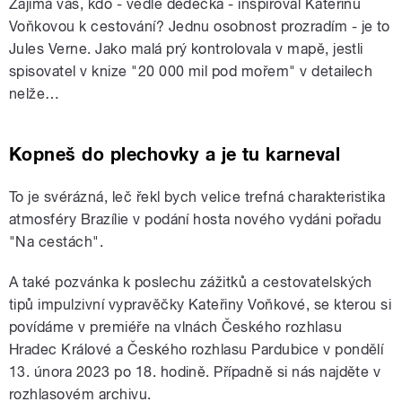
Zajímá vás, kdo - vedle dědečka - inspiroval Kateřinu
Voňkovou k cestování? Jednu osobnost prozradím - je to
Jules Verne. Jako malá prý kontrolovala v mapě, jestli
spisovatel v knize "20 000 mil pod mořem" v detailech
nelže…
Kopneš do plechovky a je tu karneval
To je svérázná, leč řekl bych velice trefná charakteristika
atmosféry Brazílie v podání hosta nového vydáni pořadu
"Na cestách".
A také pozvánka k poslechu zážitků a cestovatelských
tipů impulzivní vypravěčky Kateřiny Voňkové, se kterou si
povídáme v premiéře na vlnách Českého rozhlasu
Hradec Králové a Českého rozhlasu Pardubice v pondělí
13. února 2023 po 18. hodině. Případně si nás najděte v
rozhlasovém archivu.