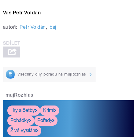
Váš Petr Voldán
autoři:
Petr Voldán
,
baj
Všechny díly pořadu na mujRozhlas
mujRozhlas
Hry a četby
Krimi
Pohádky
Pořady
Živé vysílání