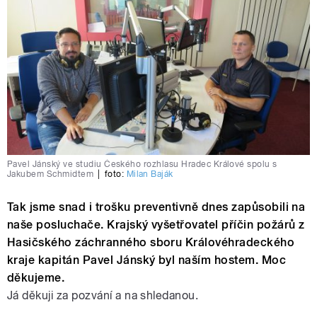
Pavel Jánský ve studiu Českého rozhlasu Hradec Králové spolu s
Jakubem Schmidtem
|
foto:
Milan Baják
Tak jsme snad i trošku preventivně dnes zapůsobili na
naše posluchače. Krajský vyšetřovatel příčin požárů z
Hasičského záchranného sboru Královéhradeckého
kraje kapitán Pavel Jánský byl naším hostem. Moc
děkujeme.
Já děkuji za pozvání a na shledanou.