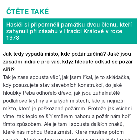
Hasiči si připomněli památku dvou členů, kteří
zahynuli při zásahu v Hradci Králové v roce
1973
Jak tedy vypadá místo, kde požár začíná? Jaké jsou
zásadní indicie pro vás, když hledáte odkud se požár
šířil?
Tak je zase spousta věcí, jak jsem říkal, je to skládačka,
kdy posuzujete stav stavebních konstrukcí, do jaké
hloubky třeba odhořelo dřevo, jak jsou zuhelnatělé
podlahové krytiny a v jakých místech, kde je nejnižší
místo, které je poškozené požárem. Protože jak všichni
víme, tak teplo se šíří směrem nahoru a požár nám hoří
tímto způsobem. Ale je tam i spousta dalších znaků,
které nás mohou třeba zmást. Které musíme potom
vyloučit, které mohou vzniknout až v pozdějších fázích