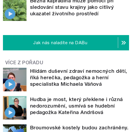
Běžná kapradina může pomoci při
sledování stavu krajiny jako citlivý
ukazatel životního prostředí
Jak nás naladíte na DABu
VÍCE Z POŘADU
Hlídám duševní zdraví nemocných dětí,
říká herečka, pedagožka a herní
specialistka Michaela Váňová
Hudba je most, který překlene i různá
nedorozumění, usmívá se hudební
pedagožka Kateřina Andršová
Broumovské kostely budou zachráněny.