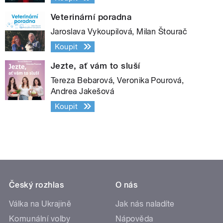
Veterinární poradna
Jaroslava Vykoupilová, Milan Štourač
Koupit
Jezte, ať vám to sluší
Tereza Bebarová, Veronika Pourová,
Andrea Jakešová
Koupit
Český rozhlas
O nás
Válka na Ukrajině
Jak nás naladíte
Komunální volby
Nápověda