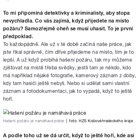
To mi připomíná detektivky a kriminalisty, aby stopa
nevychladla. Co vás zajímá, když přijedete na místo
požáru? Samozřejmě oheň se musí uhasit. To je první
předpoklad.
To každopádně. Ale už v té době začíná naše práce, jak
jste říkal správně, čím dříve přijedeme na místo, tím je to
lepší. A už když probíhá hašení požáru, tak my můžeme
zjišťovat na místě třeba svědky, jestli tam je někdo, kdo
má například nějaké fotografie, kamerový záznam z doby,
kdy tam hasiči ještě nebyli. Nebo si udělat sami vlastní
záznam a fotodokumentaci, jak to vypadá, když to ještě
hoří.
Hašení požáru je namáhavá práce
|
foto:
HZS Královéhradeckého kraje
A podle toho už se dá určit, když to ještě hoří, kde asi