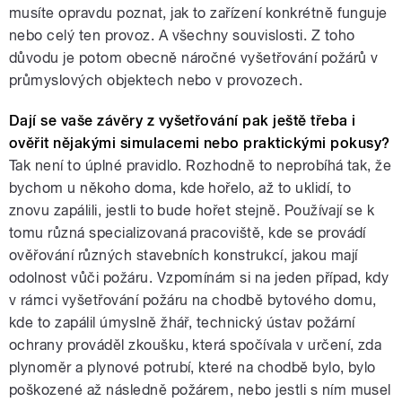
musíte opravdu poznat, jak to zařízení konkrétně funguje
nebo celý ten provoz. A všechny souvislosti. Z toho
důvodu je potom obecně náročné vyšetřování požárů v
průmyslových objektech nebo v provozech.
Dají se vaše závěry z vyšetřování pak ještě třeba i
ověřit nějakými simulacemi nebo praktickými pokusy?
Tak není to úplné pravidlo. Rozhodně to neprobíhá tak, že
bychom u někoho doma, kde hořelo, až to uklidí, to
znovu zapálili, jestli to bude hořet stejně. Používají se k
tomu různá specializovaná pracoviště, kde se provádí
ověřování různých stavebních konstrukcí, jakou mají
odolnost vůči požáru. Vzpomínám si na jeden případ, kdy
v rámci vyšetřování požáru na chodbě bytového domu,
kde to zapálil úmyslně žhář, technický ústav požární
ochrany prováděl zkoušku, která spočívala v určení, zda
plynoměr a plynové potrubí, které na chodbě bylo, bylo
poškozené až následně požárem, nebo jestli s ním musel