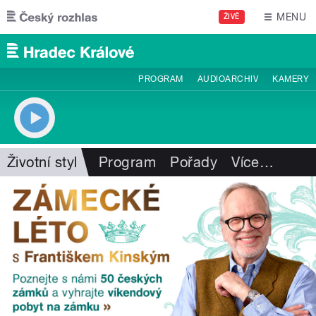
Přejít k hlavnímu obsahu
MENU
ŽIVĚ
PROGRAM
AUDIOARCHIV
KAMERY
Životní styl
Program
Pořady
Více
…