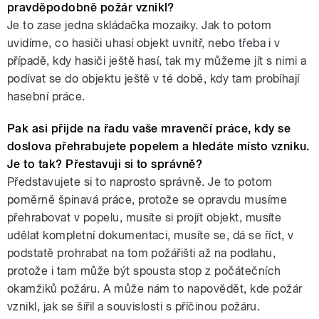
pravděpodobně požár vznikl?
Je to zase jedna skládačka mozaiky. Jak to potom
uvidíme, co hasiči uhasí objekt uvnitř, nebo třeba i v
případě, kdy hasiči ještě hasí, tak my můžeme jít s nimi a
podívat se do objektu ještě v té době, kdy tam probíhají
hasební práce.
Pak asi přijde na řadu vaše mravenčí práce, kdy se
doslova přehrabujete popelem a hledáte místo vzniku.
Je to tak? Přestavuji si to správně?
Představujete si to naprosto správně. Je to potom
poměrně špinavá práce, protože se opravdu musíme
přehrabovat v popelu, musíte si projít objekt, musíte
udělat kompletní dokumentaci, musíte se, dá se říct, v
podstatě prohrabat na tom požářišti až na podlahu,
protože i tam může být spousta stop z počátečních
okamžiků požáru. A může nám to napovědět, kde požár
vznikl, jak se šířil a souvislosti s příčinou požáru.