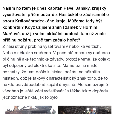
Naším hostem je dnes kapitán Pavel Jánský, krajský
vyšetřovatel příčin požárů z Hasičského záchranného
sboru Královéhradeckého kraje. Můžeme tedy být
konkrétní? Když už jsem zmínil zámek v Horním
Maršově, což je velmi aktuální událost, tam už znáte
příčinu požáru, proč tam začalo hořet?
Z naší strany probíhá vyšetřování v několika verzích.
Nebo v několika směrech. V podstatě máme vyloučenou
příčinu nějaké technické závady, protože víme, že objekt
byl odpojený od elektrické sítě. Máme už na místě
poznatky, že tam došlo k iniciaci požáru na několika
místech, což je takový charakteristický znak toho, že to
někdo pravděpodobně zapálil úmyslně. Ale samozřejmě
všechno je ještě věcí vyšetřování a těžko takto dopředu
jednoznačně říkat, jak to bylo.