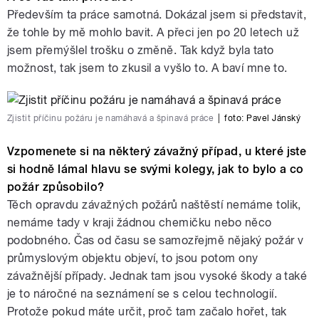
Především ta práce samotná. Dokázal jsem si představit,
že tohle by mě mohlo bavit. A přeci jen po 20 letech už
jsem přemýšlel trošku o změně. Tak když byla tato
možnost, tak jsem to zkusil a vyšlo to. A baví mne to.
Zjistit příčinu požáru je namáhavá a špinavá práce
|
foto:
Pavel Jánský
Vzpomenete si na některý závažný případ, u které jste
si hodně lámal hlavu se svými kolegy, jak to bylo a co
požár způsobilo?
Těch opravdu závažných požárů naštěstí nemáme tolik,
nemáme tady v kraji žádnou chemičku nebo něco
podobného. Čas od času se samozřejmě nějaký požár v
průmyslovým objektu objeví, to jsou potom ony
závažnější případy. Jednak tam jsou vysoké škody a také
je to náročné na seznámení se s celou technologií.
Protože pokud máte určit, proč tam začalo hořet, tak