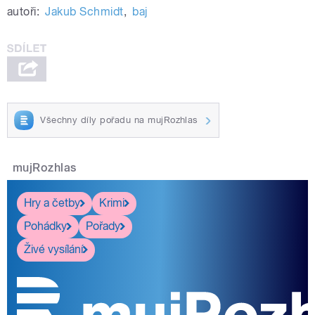
autoři:
Jakub Schmidt
,
baj
Všechny díly pořadu na mujRozhlas
mujRozhlas
Hry a četby
Krimi
Pohádky
Pořady
Živé vysílání