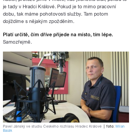
je tady v Hradci Králové. Pokud je to mimo pracovní
dobu, tak máme pohotovosti služby. Tam potom
dojíždíme s nějakým zpožděním.
Platí určitě, čím dříve přijede na místo, tím lépe.
Samozřejmě.
Pavel Jánský ve studiu Českého rozhlasu Hradec Králové
|
foto:
Milan
Baják