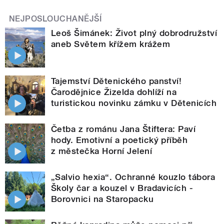
NEJPOSLOUCHANĚJŠÍ
Leoš Šimánek: Život plný dobrodružství
aneb Světem křížem krážem
Tajemství Dětenického panství!
Čarodějnice Žizelda dohlíží na
turistickou novinku zámku v Dětenicích
Četba z románu Jana Štiftera: Paví
hody. Emotivní a poetický příběh
z městečka Horní Jelení
„Salvio hexia“. Ochranné kouzlo tábora
Školy čar a kouzel v Bradavicích -
Borovnici na Staropacku