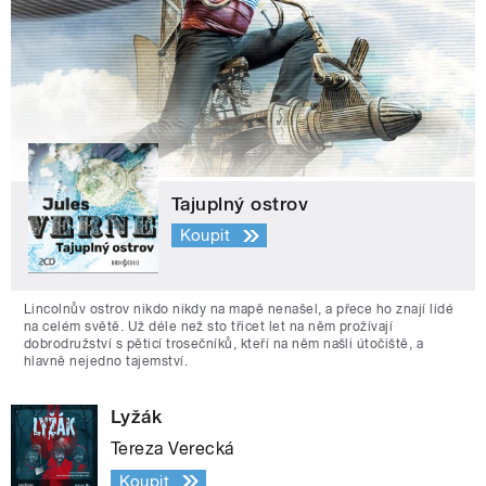
Tajuplný ostrov
Koupit
Lincolnův ostrov nikdo nikdy na mapě nenašel, a přece ho znají lidé
na celém světě. Už déle než sto třicet let na něm prožívají
dobrodružství s pěticí trosečníků, kteří na něm našli útočiště, a
hlavně nejedno tajemství.
Lyžák
Tereza Verecká
Koupit