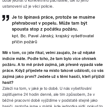
bude jednat o konkrétního pachatele, tak to jeho
ustanovení už je věcí policie.
Je to špinavá práce, protože se musíme
přehrabovat v popelu. Může tam být
spousta stop z počátku požáru.
kpt. Bc. Pavel Jánský, krajský vyšetřovatel
příčin požárů
Mě v tom, co jste říkal, velmi zaujalo, že už nějaké
indicie máte. Podle toho, že tam bylo více ohnisek
požáru. A to mě právě zajímá, jak přesně vypadá vaše
práce. Když přijedete na místo takové události, co vás
zajímá jako první? Jedete už s těmi hasiči, kteří přijíždí
hasit?
Záleží na tom, v jaké je to době. U nás vyšetřování
zajišťujeme 24 hodin denně, ale tím způsobem, že v
běžné pracovní době vyjíždíme v podstatě stejně jako
hasiči, protože jsme v místě, kde jednotka sídlí, pokud to