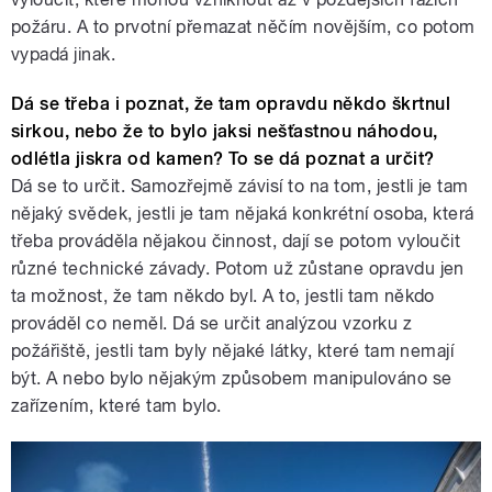
požáru. A to prvotní přemazat něčím novějším, co potom
vypadá jinak.
Dá se třeba i poznat, že tam opravdu někdo škrtnul
sirkou, nebo že to bylo jaksi nešťastnou náhodou,
odlétla jiskra od kamen? To se dá poznat a určit?
Dá se to určit. Samozřejmě závisí to na tom, jestli je tam
nějaký svědek, jestli je tam nějaká konkrétní osoba, která
třeba prováděla nějakou činnost, dají se potom vyloučit
různé technické závady. Potom už zůstane opravdu jen
ta možnost, že tam někdo byl. A to, jestli tam někdo
prováděl co neměl. Dá se určit analýzou vzorku z
požářiště, jestli tam byly nějaké látky, které tam nemají
být. A nebo bylo nějakým způsobem manipulováno se
zařízením, které tam bylo.