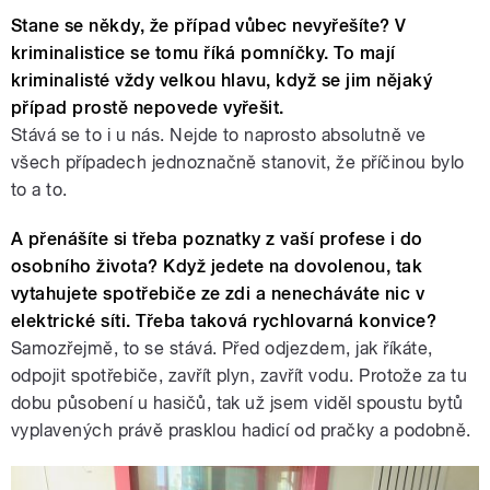
Stane se někdy, že případ vůbec nevyřešíte? V
kriminalistice se tomu říká pomníčky. To mají
kriminalisté vždy velkou hlavu, když se jim nějaký
případ prostě nepovede vyřešit.
Stává se to i u nás. Nejde to naprosto absolutně ve
všech případech jednoznačně stanovit, že příčinou bylo
to a to.
A přenášíte si třeba poznatky z vaší profese i do
osobního života? Když jedete na dovolenou, tak
vytahujete spotřebiče ze zdi a nenecháváte nic v
elektrické síti. Třeba taková rychlovarná konvice?
Samozřejmě, to se stává. Před odjezdem, jak říkáte,
odpojit spotřebiče, zavřít plyn, zavřít vodu. Protože za tu
dobu působení u hasičů, tak už jsem viděl spoustu bytů
vyplavených právě prasklou hadicí od pračky a podobně.