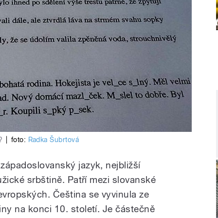
?
|
foto:
Radka Šubrtová
 západoslovanský jazyk, nejbližší
užické srbštině. Patří mezi slovanské
oevropských. Čeština se vyvinula ze
ny na konci 10. století. Je částečně