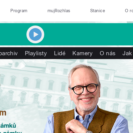
Program
mujRozhlas
Stanice
O r
oarchiv
Playlisty
Lidé
Kamery
O nás
Jak