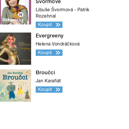
Švormové
Libuše Švormová - Patrik
Rozehnal
Koupit
Evergreeny
Helena Vondráčková
Koupit
Broučci
Jan Karafiát
Koupit