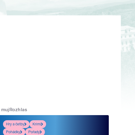
mujRozhlas
Hry a četby
Krimi
Pohádky
Pořady