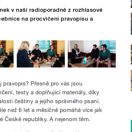
nek v naší radioporadně z rozhlasové
čebnice na procvičení pravopisu a
ůj pravopis? Přesně pro vás jsou
ičení, testy a doplňující materiály, díky
losti češtiny a jejího správného psaní.
éle než 6 let a měsíčně pomáhá více jak
é České republiky. A nejenom těm.