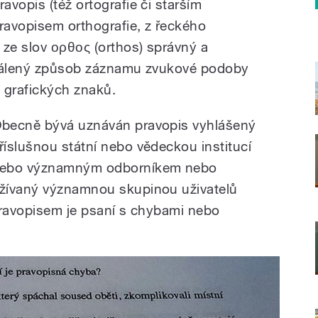
ravopis (též ortografie či starším
ravopisem orthografie, z řeckého
 ze slov ορθος (orthos) správný a
ustálený způsob záznamu zvukové podoby
grafických znaků.
becně bývá uznáván pravopis vyhlášený
říslušnou státní nebo vědeckou institucí
ebo významným odborníkem nebo
žívaný významnou skupinou uživatelů
pravopisem je psaní s chybami nebo