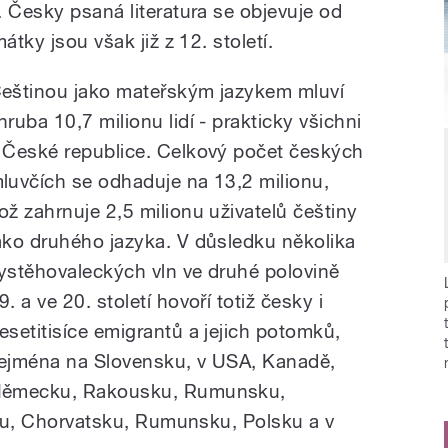
. Česky psaná literatura se objevuje od
átky jsou však již z 12. století.
eštinou jako mateřským jazykem mluví
hruba 10,7 milionu lidí - prakticky všichni
 České republice. Celkový počet českých
luvčích se odhaduje na 13,2 milionu,
ož zahrnuje 2,5 milionu uživatelů češtiny
ako druhého jazyka. V důsledku několika
ystěhovaleckých vln ve druhé polovině
9. a ve 20. století hovoří totiž česky i
esetitisíce emigrantů a jejich potomků,
ejména na Slovensku, v USA, Kanadě,
ěmecku, Rakousku, Rumunsku,
bsku, Chorvatsku, Rumunsku, Polsku a v