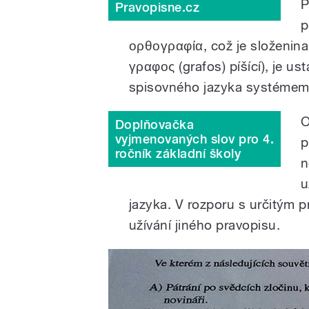
P
Pravopisne.cz
p
ορθογραφία, což je složenina
γραφος (grafos) píšící), je 
spisovného jazyka systémem 
O
Doplňovačka
vyjmenovaných slov pro 4.
p
ročník základní školy
n
u
jazyka. V rozporu s určitým 
užívání jiného pravopisu.