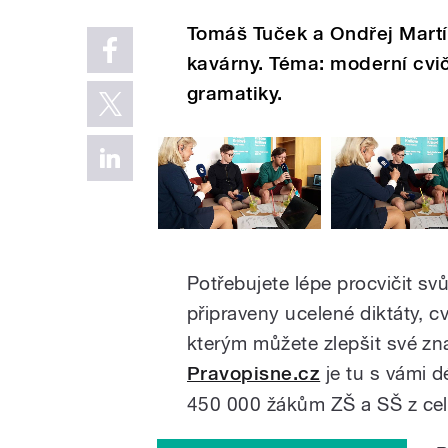
Tomáš Tuček a Ondřej Martí
kavárny. Téma: moderní cvi
gramatiky.
Potřebujete lépe procvičit sv
připraveny ucelené diktáty, cv
kterým můžete zlepšit své zna
Pravopisne.cz
je tu s vámi d
450 000 žákům ZŠ a SŠ z cel