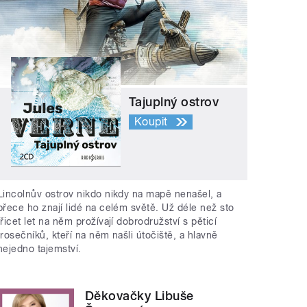
Tajuplný ostrov
Koupit
Lincolnův ostrov nikdo nikdy na mapě nenašel, a
přece ho znají lidé na celém světě. Už déle než sto
třicet let na něm prožívají dobrodružství s pěticí
trosečníků, kteří na něm našli útočiště, a hlavně
nejedno tajemství.
Děkovačky Libuše