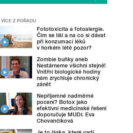
VÍCE Z POŘADU
Fototoxicita a fotoalergie.
Čím se liší a na co si dávat
při konzumaci léků
v horkém létě pozor?
Zombie buňky aneb
Nestárneme všichni stejně!
Vnitřní biologické hodiny
nám zrychluje chronický
zánět
Nepříjemné nadměrné
pocení? Botox jako
efektivní medicínské řešení
doporučuje MUDr. Eva
Chovančíková
Je to láska, které vadí