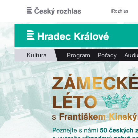
Přejít k hlavnímu obsahu
iRozhlas
Kultura
Program
Pořady
Audi