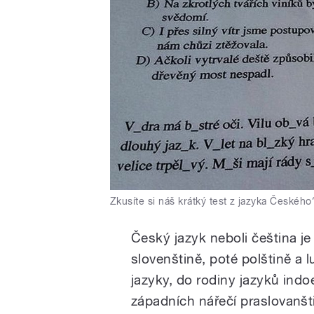
Zkusíte si náš krátký test z jazyka Českého
Český jazyk neboli čeština je
slovenštině, poté polštině a l
jazyky, do rodiny jazyků ind
západních nářečí praslovanšti