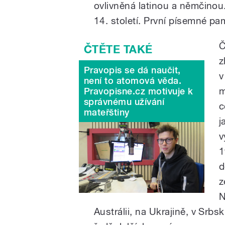
ovlivněná latinou a němčinou
14. století. První písemné pam
Č
z
Pravopis se dá naučit,
v
není to atomová věda.
m
Pravopisne.cz motivuje k
správnému užívání
c
mateřštiny
j
v
1
d
z
N
Austrálii, na Ukrajině, v Sr