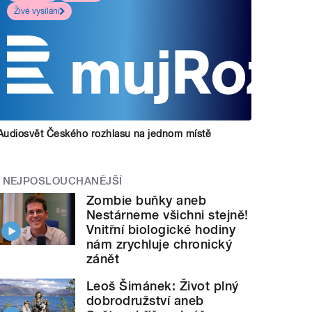
Živé vysílání
Audiosvět Českého rozhlasu na jednom místě
NEJPOSLOUCHANĚJŠÍ
Zombie buňky aneb
Nestárneme všichni stejně!
Vnitřní biologické hodiny
nám zrychluje chronický
zánět
Leoš Šimánek: Život plný
dobrodružství aneb