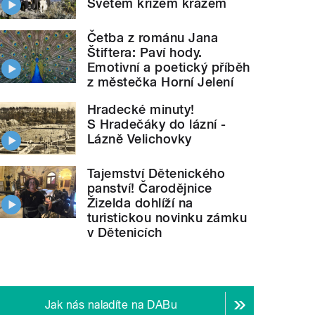
Světem křížem krážem
Četba z románu Jana
Štiftera: Paví hody.
Emotivní a poetický příběh
z městečka Horní Jelení
Hradecké minuty!
S Hradečáky do lázní -
Lázně Velichovky
Tajemství Dětenického
panství! Čarodějnice
Žizelda dohlíží na
turistickou novinku zámku
v Dětenicích
Jak nás naladíte na DABu